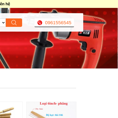
iên hệ
0961556545