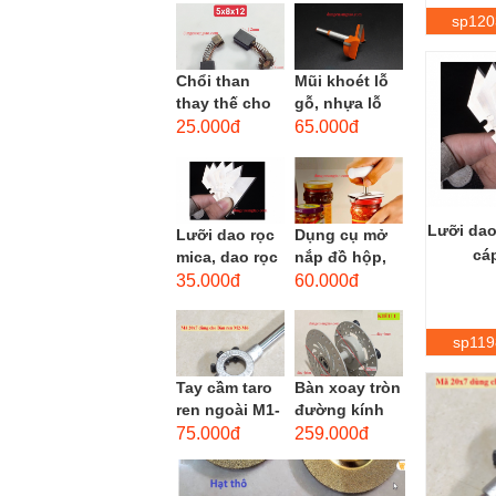
men xoắn
sp120
cao...
Chổi than
Mũi khoét lỗ
thay thế cho
gỗ, nhựa lỗ
động cơ, chổi
lớn D40mm-
25.000đ
65.000đ
than sửa
D60mm (Hole
motor máy
opener)
khoan,...
Lưỡi dao
Lưỡi dao rọc
Dụng cụ mở
cá
mica, dao rọc
nắp đồ hộp,
cáp hình
mở nắp lon
35.000đ
60.000đ
thang
thủy tinh
đường kính...
sp119
Tay cầm taro
Bàn xoay tròn
ren ngoài M1-
đường kính
M1.8 (mã
22cm bằng
75.000đ
259.000đ
16x5) / Tay
sắt
vặn Bàn ren