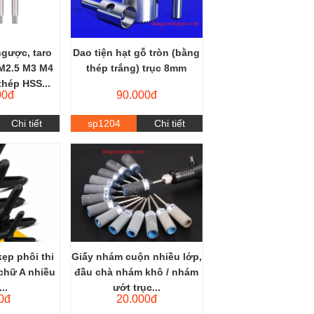
ngược, taro
Dao tiện hạt gỗ tròn (bằng
 M2.5 M3 M4
thép trắng) trục 8mm
hép HSS...
00đ
90.000đ
Chi tiết
sp1204
Chi tiết
kẹp phôi thi
Giấy nhám cuộn nhiều lớp,
chữ A nhiều
đầu chà nhám khô / nhám
..
ướt trục...
0đ
20.000đ