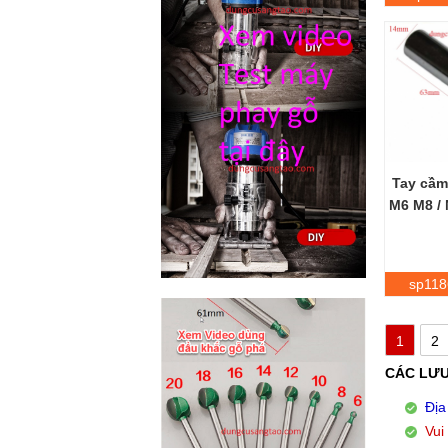
Tay cầm
M6 M8 /
sp118
1
2
CÁC LƯU
Địa
Vui