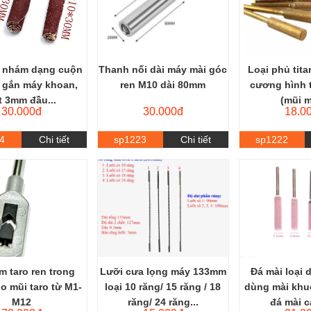
 nhám dạng cuộn
Thanh nối dài máy mài góc
Loại phủ tita
i gắn máy khoan,
ren M10 dài 80mm
cương hình t
t 3mm đầu...
(mũi m
30.000đ
30.000đ
18.0
4
Chi tiết
sp1223
Chi tiết
sp1222
m taro ren trong
Lưỡi cưa lọng máy 133mm
Đá mài loại 
o mũi taro từ M1-
loại 10 răng/ 15 răng / 18
dùng mài khuô
M12
răng/ 24 răng...
đá mài c