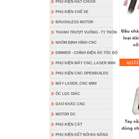
PHỤ KIỆN HẠT CHUỖI
PHỤ KIỆN CHẾ XE
BRUSHLESS MOTOR
Đầu chà
THANH TRƯỢT VUÔNG - TY TRÒN
loại dà
NHÔM ĐỊNH HÌNH CNC
cố
DIMMER - CHỈNH ĐIỆN ÁP, TỐC ĐỘ
sp122
PHỤ KIỆN MÁY CNC, LASER MINI
PHỤ KIỆN CNC OPENBUILDS
MÁY LASER, CNC MINI
ỐC LỤC GIÁC
DAO KHẮC CNC
MOTOR DC
Tay cầ
PHỤ KIỆN CẮT
dùng ch
PHỤ KIỆN KẾT NỐI ĐA NĂNG