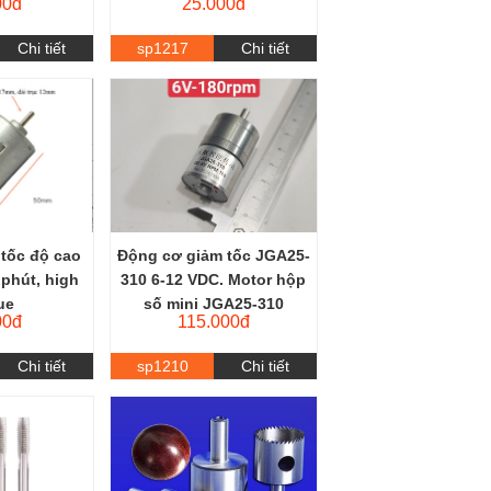
00đ
25.000đ
Chi tiết
sp1217
Chi tiết
 tốc độ cao
Động cơ giảm tốc JGA25-
 phút, high
310 6-12 VDC. Motor hộp
ue
số mini JGA25-310
00đ
115.000đ
Chi tiết
sp1210
Chi tiết