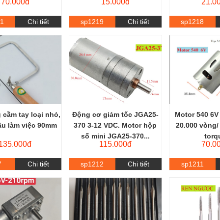
70.000đ
15.000đ
21.0
21
Chi tiết
sp1219
Chi tiết
sp1218
 cầm tay loại nhỏ,
Động cơ giảm tốc JGA25-
Motor 540 6V
âu làm việc 90mm
370 3-12 VDC. Motor hộp
20.000 vòng/
số mini JGA25-370...
torq
135.000đ
115.000đ
70.0
7
Chi tiết
sp1212
Chi tiết
sp1211