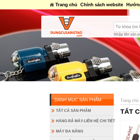
Trang chủ
Chính sách website
Hướng
Nhập tên sản p
Mở cửa: Sáng 8 AM-12AM / Chiề
DANH MỤC SẢN PHẨM
Trang chủ
TẤT 
TẤT CẢ SẢN PHẨM
HÀNG RÃ MÁY-LIÊN HỆ CHI TIẾT
MÁY ĐA NĂNG