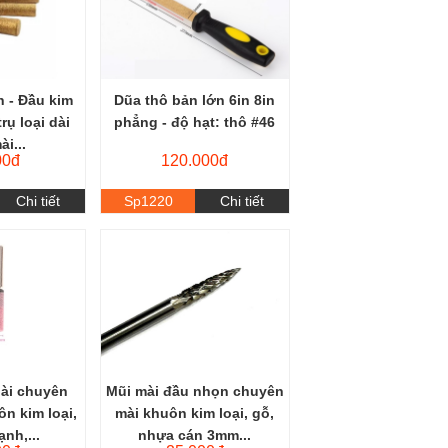
n - Đầu kim
Dũa thô bản lớn 6in 8in
rụ loại dài
phẳng - độ hạt: thô #46
ài...
00đ
120.000đ
Chi tiết
Sp1220
Chi tiết
dài chuyên
Mũi mài đầu nhọn chuyên
n kim loại,
mài khuôn kim loại, gỗ,
ạnh,...
nhựa cán 3mm...