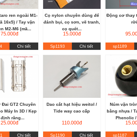
taro ren ngoài M1-
Cọ nylon chuyên dùng để
Động cơ thay 
ã 16x5) / Tay vặn
đánh bụi, cọ sơn, vẽ tranh,
rờ
en M2-M6 (mã...
cọ quét...
75.000đ
15.000đ
95.0
4
Chi tiết
Sp1193
Chi tiết
sp1189
 Đai GT2 Chuyên
Dao cắt hạt hiệu weitol /
Núm vặn tròn
o Máy In 3D / Kẹp
Tide way cao cấp
bằng nhựa / T
 định răng...
Phenolic /
25.000đ
110.000đ
15.0
1
Chi tiết
Sp1190
Chi tiết
sp1187