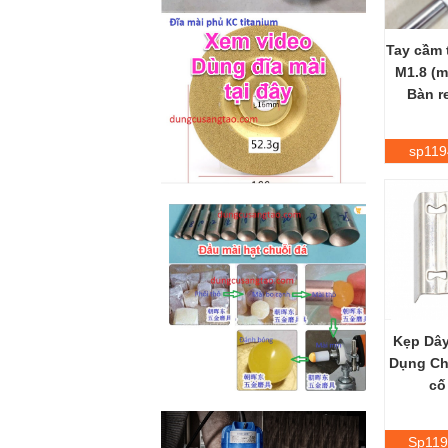
M2-M6 (mã...
Tay cầm 
M1.8 (m
Bàn r
sp119
Kẹp Dây
Dụng Ch
cố
Sp119