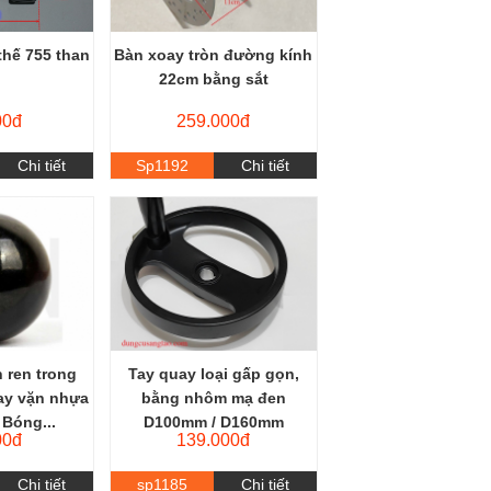
thế 755 than
Bàn xoay tròn đường kính
i
22cm bằng sắt
00đ
259.000đ
Chi tiết
Sp1192
Chi tiết
 ren trong
Tay quay loại gấp gọn,
ay vặn nhựa
bằng nhôm mạ đen
 Bóng...
D100mm / D160mm
00đ
139.000đ
Chi tiết
sp1185
Chi tiết