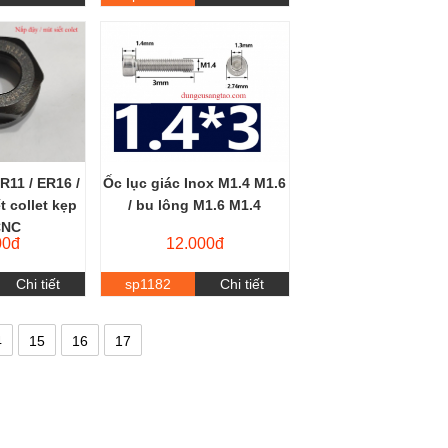
R11 / ER16 /
Ốc lục giác Inox M1.4 M1.6
t collet kẹp
/ bu lông M1.6 M1.4
CNC
00đ
12.000đ
Chi tiết
sp1182
Chi tiết
4
15
16
17