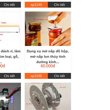
Chi tiết
sp1199
Chi tiết
đánh rỉ, làm
Dụng cụ mở nắp đồ hộp,
im loại, gỗ,
mở nắp lon thủy tinh
..
đường kính...
00đ
60.000đ
Chi tiết
sp1195
Chi tiết