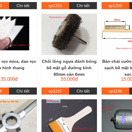
3
Chi tiết
sp1201
Chi tiết
sp1200
 rọc mica, dao rọc
Chổi lông ngựa đánh bóng
Bàn chải cước 
p hình thang
bề mặt gỗ đường kính
sạch bề mặt k
80mm cán 6mm
sợi.
35.000đ
55.000đ
15.0
8
Chi tiết
sp1197
Chi tiết
sp1196