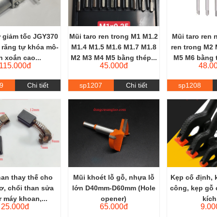
 giảm tốc JGY370
Mũi taro ren trong M1 M1.2
Mũi taro ren 
 răng tự khóa mô-
M1.4 M1.5 M1.6 M1.7 M1.8
ren trong M2
 xoắn cao...
M2 M3 M4 M5 bằng thép...
M5 M6 bằng t
115.000đ
45.000đ
48.0
9
Chi tiết
sp1207
Chi tiết
sp1208
han thay thế cho
Mũi khoét lỗ gỗ, nhựa lỗ
Kẹp cố định, 
ơ, chổi than sửa
lớn D40mm-D60mm (Hole
công, kẹp gỗ 
 máy khoan,...
opener)
kích.
25.000đ
65.000đ
9.00