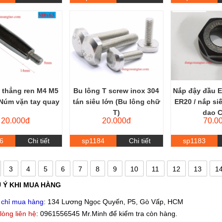
 thẳng ren M4 M5
Bu lông T screw inox 304
Nắp đậy đầu E
 Núm vặn tay quay
tán siêu lớn (Bu lông chữ
ER20 / nắp siế
T)
dao 
20.000đ
20.000đ
70.0
6
Chi tiết
sp1184
Chi tiết
sp1183
3
4
5
6
7
8
9
10
11
12
13
1
 Ý KHI MUA HÀNG
 chỉ mua hàng
: 134 Lương Ngọc Quyến, P5, Gò Vấp, HCM
 lòng liên hệ
: 0961556545 Mr.Minh để kiểm tra còn hàng.