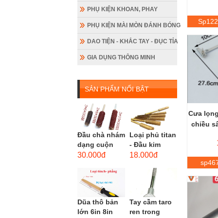
PHỤ KIỆN KHOAN, PHAY
Sp12
PHỤ KIỆN MÀI MÒN ĐÁNH BÓNG
DAO TIỆN - KHẮC TAY - ĐỤC TỈA
GIA DỤNG THÔNG MINH
SẢN PHẨM NỔI BẬT
Cưa lọng
chiều s
Đầu chà nhám
Loại phủ titan
dạng cuộn
- Đầu kim
loại dài gắn
cương hình
30.000đ
18.000đ
sp46
máy khoan,
trụ loại dài
cốt 3mm
(mũi mài...
đầu...
Dũa thô bản
Tay cầm taro
lớn 6in 8in
ren trong