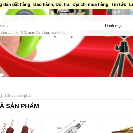
 dẫn đặt hàng
Bảo hành, Đổi trả
Địa chỉ mua hàng
Tin tức
L
hẩm cần tìm, VD: máy đa năng, mũi khoan...
u 1:30PM-16PM / Tối 18h-20h
❯
Tất cả sản phẩm
CẢ SẢN PHẨM