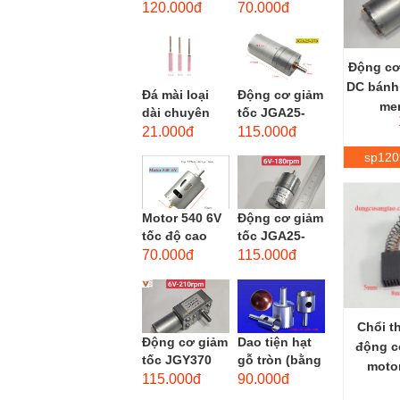
phẳng - độ
dùng cho mũi
120.000đ
70.000đ
hạt: thô #46
taro từ M1-
M12
Động cơ
DC bánh
Đá mài loại
Động cơ giảm
men
dài chuyên
tốc JGA25-
dùng mài
370 3-12 VDC.
21.000đ
115.000đ
khuôn kim
Motor hộp số
sp120
loại, đá mài
mini JGA25-
cạnh,...
370...
Motor 540 6V
Động cơ giảm
tốc độ cao
tốc JGA25-
20.000 vòng/
310 6-12 VDC.
70.000đ
115.000đ
phút, high
Motor hộp số
torque
mini JGA25-
310
Chổi t
Động cơ giảm
Dao tiện hạt
động c
tốc JGY370
gỗ tròn (bằng
motor
DC bánh răng
thép trắng)
115.000đ
90.000đ
tự khóa mô-
trục 8mm