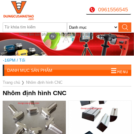
0961556545
Nhập tên sản phẩm cần tìm, VD: máy đa năng, mũi khoan...
-16PM / Tối
DANH MỤC SẢN PHẨM
Trang chủ
❯
Nhôm định hình CNC
Nhôm định hình CNC