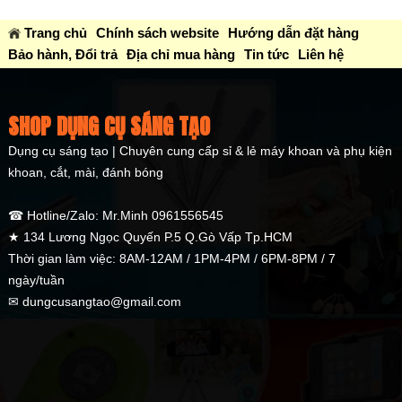
Trang chủ
Chính sách website
Hướng dẫn đặt hàng
Bảo hành, Đổi trả
Địa chỉ mua hàng
Tin tức
Liên hệ
SHOP DỤNG CỤ SÁNG TẠO
Dụng cụ sáng tạo | Chuyên cung cấp sỉ & lẻ máy khoan và phụ kiện
khoan, cắt, mài, đánh bóng
☎ Hotline/Zalo: Mr.Minh 0961556545
★ 134 Lương Ngọc Quyến P.5 Q.Gò Vấp Tp.HCM
Thời gian làm việc: 8AM-12AM / 1PM-4PM / 6PM-8PM / 7
ngày/tuần
✉ dungcusangtao@gmail.com