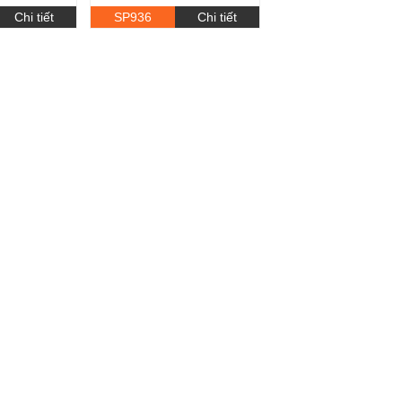
Chi tiết
SP936
Chi tiết