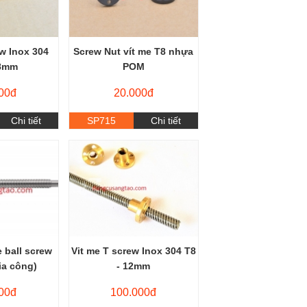
ew Inox 304
Screw Nut vít me T8 nhựa
 8mm
POM
00đ
20.000đ
Chi tiết
SP715
Chi tiết
e ball screw
Vit me T screw Inox 304 T8
ia công)
- 12mm
00đ
100.000đ