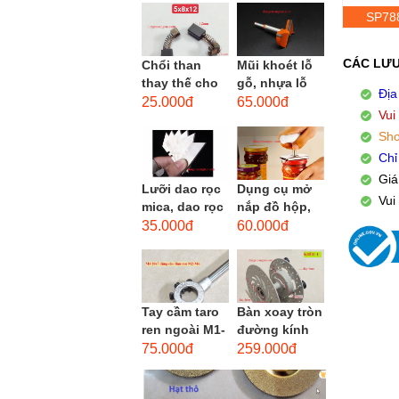
men xoắn
SP78
cao...
CÁC LƯU
Chổi than
Mũi khoét lỗ
thay thế cho
gỗ, nhựa lỗ
Địa
động cơ, chổi
lớn D40mm-
25.000đ
65.000đ
Vui
than sửa
D60mm (Hole
Sho
motor máy
opener)
khoan,...
Chỉ
Giá
Lưỡi dao rọc
Dụng cụ mở
Vui
mica, dao rọc
nắp đồ hộp,
cáp hình
mở nắp lon
35.000đ
60.000đ
thang
thủy tinh
đường kính...
Tay cầm taro
Bàn xoay tròn
ren ngoài M1-
đường kính
M1.8 (mã
22cm bằng
75.000đ
259.000đ
16x5) / Tay
sắt
vặn Bàn ren