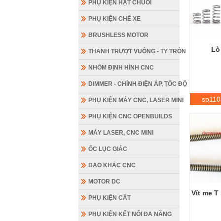
PHỤ KIỆN HẠT CHUỖI
PHỤ KIỆN CHẾ XE
BRUSHLESS MOTOR
Lò
THANH TRƯỢT VUÔNG - TY TRÒN
NHÔM ĐỊNH HÌNH CNC
DIMMER - CHỈNH ĐIỆN ÁP, TỐC ĐỘ
sp110
PHỤ KIỆN MÁY CNC, LASER MINI
PHỤ KIỆN CNC OPENBUILDS
MÁY LASER, CNC MINI
ỐC LỤC GIÁC
DAO KHẮC CNC
MOTOR DC
Vít me T
PHỤ KIỆN CẮT
PHỤ KIỆN KẾT NỐI ĐA NĂNG