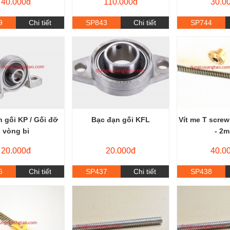
40.000đ
110.000đ
30.0
9
Chi tiết
SP843
Chi tiết
SP744
 gối KP / Gối đỡ
Bạc đạn gối KFL
Vít me T screw
vòng bi
- 2
20.000đ
20.000đ
40.0
6
Chi tiết
SP437
Chi tiết
SP438