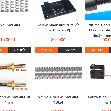
 xo inox 304
Screw block nut POM vít
Vít me T scr
me T8 (kiểu 2)
T12x3 và phi
thuận - re
15.000đ
30.000đ
200.0
4
Chi tiết
sp1004
Chi tiết
sp1002
 screw Inox 304 T8
Vít me T screw Inox 304
Screw block 
- 4mm
T10x4
me 