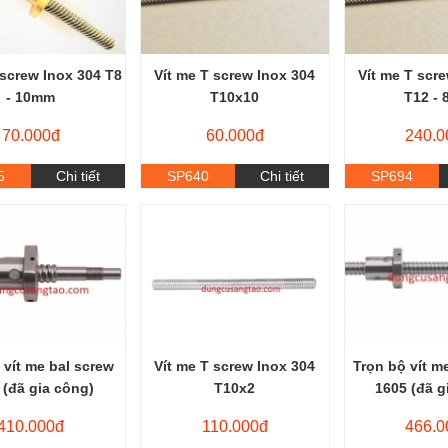
 screw Inox 304 T8
Vít me T screw Inox 304
Vít me T scr
- 10mm
T10x10
T12 -
70.000đ
60.000đ
240.0
5
Chi tiết
SP640
Chi tiết
SP694
 vít me bal screw
Vít me T screw Inox 304
Trọn bộ vít m
 (đã gia công)
T10x2
1605 (đã g
410.000đ
110.000đ
466.0