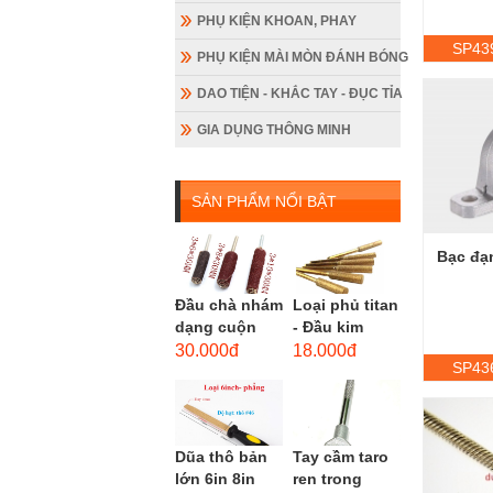
PHỤ KIỆN KHOAN, PHAY
SP43
PHỤ KIỆN MÀI MÒN ĐÁNH BÓNG
DAO TIỆN - KHẮC TAY - ĐỤC TỈA
GIA DỤNG THÔNG MINH
SẢN PHẨM NỔI BẬT
Bạc đạn
Đầu chà nhám
Loại phủ titan
dạng cuộn
- Đầu kim
loại dài gắn
cương hình
30.000đ
18.000đ
SP43
máy khoan,
trụ loại dài
cốt 3mm
(mũi mài...
đầu...
Dũa thô bản
Tay cầm taro
lớn 6in 8in
ren trong