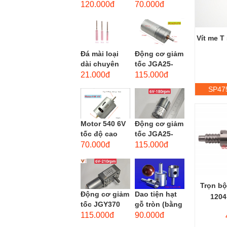
phẳng - độ
dùng cho mũi
120.000đ
70.000đ
hạt: thô #46
taro từ M1-
M12
Vít me T
Đá mài loại
Động cơ giảm
dài chuyên
tốc JGA25-
dùng mài
370 3-12 VDC.
21.000đ
115.000đ
khuôn kim
Motor hộp số
SP47
loại, đá mài
mini JGA25-
cạnh,...
370...
Motor 540 6V
Động cơ giảm
tốc độ cao
tốc JGA25-
20.000 vòng/
310 6-12 VDC.
70.000đ
115.000đ
phút, high
Motor hộp số
torque
mini JGA25-
310
Trọn bộ
Động cơ giảm
Dao tiện hạt
1204
tốc JGY370
gỗ tròn (bằng
DC bánh răng
thép trắng)
115.000đ
90.000đ
tự khóa mô-
trục 8mm