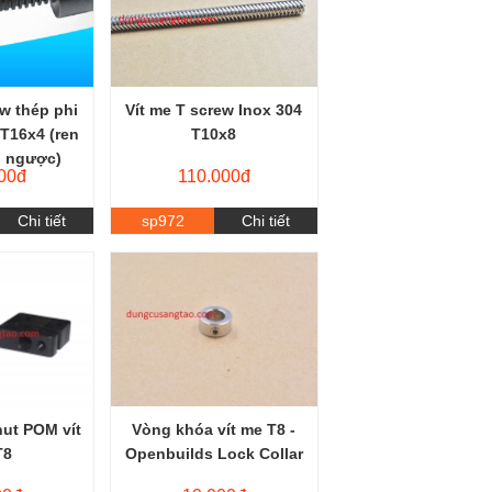
ew thép phi
Vít me T screw Inox 304
 T16x4 (ren
T10x8
n ngược)
00đ
110.000đ
Chi tiết
sp972
Chi tiết
nut POM vít
Vòng khóa vít me T8 -
T8
Openbuilds Lock Collar