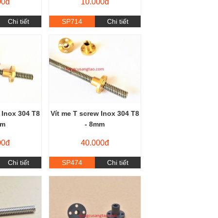
00đ
10.000đ
Chi tiết
SP714
Chi tiết
 Inox 304 T8
Vít me T screw Inox 304 T8
mm
- 8mm
00đ
40.000đ
Chi tiết
SP474
Chi tiết