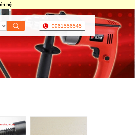
iên hệ
0961556545