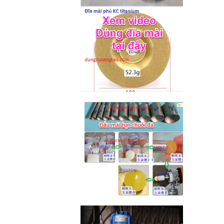
M2-M6 (mã...