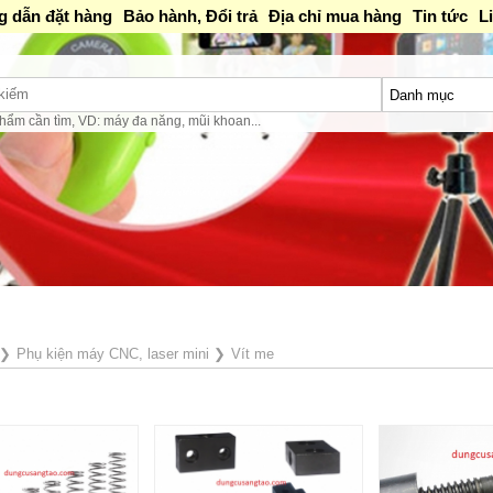
 dẫn đặt hàng
Bảo hành, Đổi trả
Địa chỉ mua hàng
Tin tức
L
hẩm cần tìm, VD: máy đa năng, mũi khoan...
❯
Phụ kiện máy CNC, laser mini
❯
Vít me
e