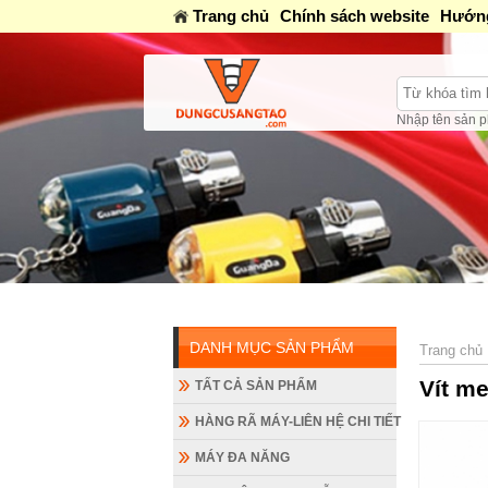
Trang chủ
Chính sách website
Hướng
Nhập tên sản p
DANH MỤC SẢN PHẨM
Trang chủ
Vít m
TẤT CẢ SẢN PHẨM
HÀNG RÃ MÁY-LIÊN HỆ CHI TIẾT
MÁY ĐA NĂNG