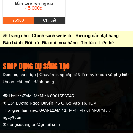
Bàn taro ren ngoài
45.000đ
sp989
Chi tiết
Trang chủ
Chính sách website
Hướng dẫn đặt hàng
Bảo hành, Đổi trả
Địa chỉ mua hàng
Tin tức
Liên hệ
SHOP DỤNG CỤ SÁNG TẠO
Dụng cụ sáng tạo | Chuyên cung cấp sỉ & lẻ máy khoan và phụ kiện
khoan, cắt, mài, đánh bóng
☎ Hotline/Zalo: Mr.Minh 0961556545
★ 134 Lương Ngọc Quyến P.5 Q.Gò Vấp Tp.HCM
Thời gian làm việc: 8AM-12AM / 1PM-4PM / 6PM-8PM / 7
ngày/tuần
✉ dungcusangtao@gmail.com