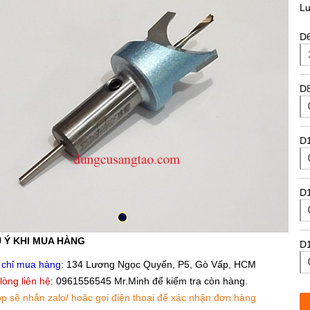
L
D
D
D
D
 Ý KHI MUA HÀNG
D
 chỉ mua hàng
: 134 Lương Ngọc Quyến, P5, Gò Vấp, HCM
 lòng liên hệ
: 0961556545 Mr.Minh để kiểm tra còn hàng.
D
p sẽ nhắn zalo/ hoặc gọi điện thoại để xác nhận đơn hàng