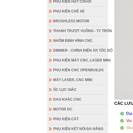
PHỤ KIỆN HẠT CHUỖI
PHỤ KIỆN CHẾ XE
BRUSHLESS MOTOR
THANH TRƯỢT VUÔNG - TY TRÒN
NHÔM ĐỊNH HÌNH CNC
DIMMER - CHỈNH ĐIỆN ÁP, TỐC ĐỘ
PHỤ KIỆN MÁY CNC, LASER MINI
PHỤ KIỆN CNC OPENBUILDS
MÁY LASER, CNC MINI
ỐC LỤC GIÁC
DAO KHẮC CNC
CÁC LƯU
MOTOR DC
Địa
PHỤ KIỆN CẮT
Vui
Sho
PHỤ KIỆN KẾT NỐI ĐA NĂNG