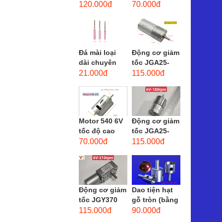
phẳng - độ
dùng cho mũi
120.000đ
70.000đ
hạt: thô #46
taro từ M1-
M12
Đá mài loại
Động cơ giảm
dài chuyên
tốc JGA25-
dùng mài
370 3-12 VDC.
21.000đ
115.000đ
khuôn kim
Motor hộp số
loại, đá mài
mini JGA25-
cạnh,...
370...
Motor 540 6V
Động cơ giảm
tốc độ cao
tốc JGA25-
20.000 vòng/
310 6-12 VDC.
70.000đ
115.000đ
phút, high
Motor hộp số
torque
mini JGA25-
310
Động cơ giảm
Dao tiện hạt
tốc JGY370
gỗ tròn (bằng
DC bánh răng
thép trắng)
115.000đ
90.000đ
tự khóa mô-
trục 8mm