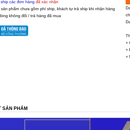
 ship các đơn hàng
đã xác nhận
Da
 sản phẩm chưa gồm phí ship, khách tự trả ship khi nhận hàng
ch
 lòng không đổi / trả hàng đã mua
D
Da
Th
D
+
+ 
+ 
ẾT SẢN PHẨM