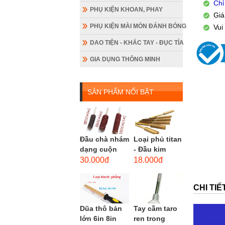
Chỉ
PHỤ KIỆN KHOAN, PHAY
Giá
PHỤ KIỆN MÀI MÒN ĐÁNH BÓNG
Vui
DAO TIỆN - KHẮC TAY - ĐỤC TỈA
GIA DỤNG THÔNG MINH
SẢN PHẨM NỔI BẬT
Đầu chà nhám
Loại phủ titan
dạng cuộn
- Đầu kim
loại dài gắn
cương hình
30.000đ
18.000đ
máy khoan,
trụ loại dài
cốt 3mm
(mũi mài...
CHI TI
đầu...
Dũa thô bản
Tay cầm taro
lớn 6in 8in
ren trong