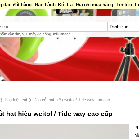
 dẫn đặt hàng
Bảo hành, Đổi trả
Địa chỉ mua hàng
Tin tức
L
hẩm cần tìm, VD: máy đa năng, mũi khoan...
❯
Phụ kiện cắt
❯
Dao cắt hạt hiệu weitol / Tide way cao cấp
t hạt hiệu weitol / Tide way cao cấp
Ph
M