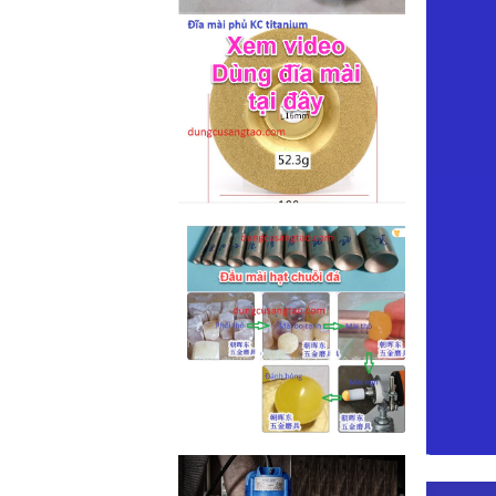
M2-M6 (mã...