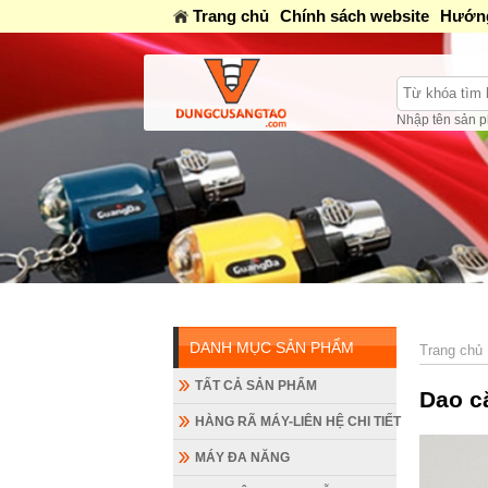
Trang chủ
Chính sách website
Hướng
Nhập tên sản p
DANH MỤC SẢN PHẨM
Trang chủ
TẤT CẢ SẢN PHẨM
Dao cắ
HÀNG RÃ MÁY-LIÊN HỆ CHI TIẾT
MÁY ĐA NĂNG