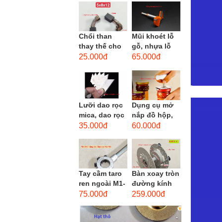
men xoắn
cao...
Chổi than
Mũi khoét lỗ
thay thế cho
gỗ, nhựa lỗ
động cơ, chổi
lớn D40mm-
25.000đ
65.000đ
than sửa
D60mm (Hole
motor máy
opener)
khoan,...
Lưỡi dao rọc
Dụng cụ mở
mica, dao rọc
nắp đồ hộp,
cáp hình
mở nắp lon
35.000đ
60.000đ
thang
thủy tinh
đường kính...
Tay cầm taro
Bàn xoay tròn
ren ngoài M1-
đường kính
M1.8 (mã
22cm bằng
75.000đ
259.000đ
16x5) / Tay
sắt
vặn Bàn ren