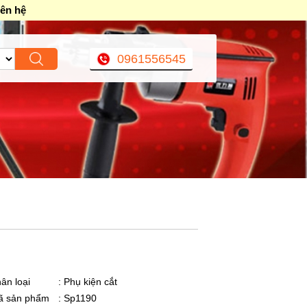
iên hệ
0961556545
ân loại
: Phụ kiện cắt
ã sản phẩm
: Sp1190