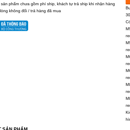
 sản phẩm chưa gồm phí ship, khách tự trả ship khi nhận hàng
Bu
 lòng không đổi / trả hàng đã mua
30
Có
M5
re
M5
re
M6
re
M6
re
M8
re
M8
re
Kí
hì
ẾT SẢN PHẨM