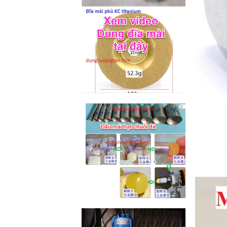
M2-M6 (mã...