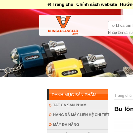
Trang chủ
Chính sách website
Hướng
Nhập tên sản p
DANH MỤC SẢN PHẨM
Trang chủ
TẤT CẢ SẢN PHẨM
Bu lôn
HÀNG RÃ MÁY-LIÊN HỆ CHI TIẾT
MÁY ĐA NĂNG