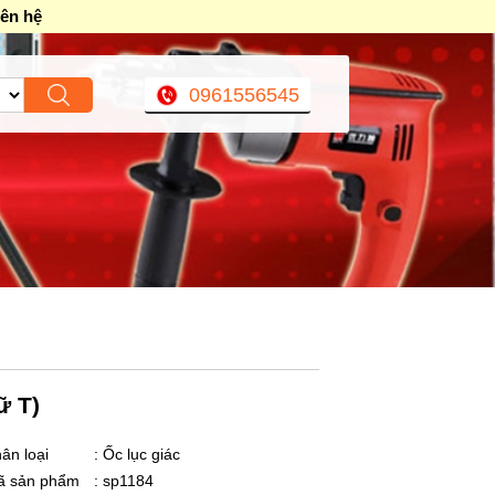
iên hệ
0961556545
ữ T)
ân loại
: Ốc lục giác
ã sản phẩm
: sp1184