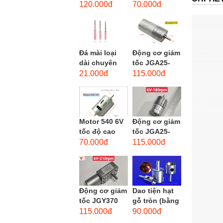
phẳng - độ
dùng cho mũi
120.000đ
70.000đ
hạt: thô #46
taro từ M1-
M12
Đá mài loại
Động cơ giảm
dài chuyên
tốc JGA25-
dùng mài
370 3-12 VDC.
21.000đ
115.000đ
khuôn kim
Motor hộp số
loại, đá mài
mini JGA25-
cạnh,...
370...
Motor 540 6V
Động cơ giảm
tốc độ cao
tốc JGA25-
20.000 vòng/
310 6-12 VDC.
70.000đ
115.000đ
phút, high
Motor hộp số
torque
mini JGA25-
310
Động cơ giảm
Dao tiện hạt
tốc JGY370
gỗ tròn (bằng
DC bánh răng
thép trắng)
115.000đ
90.000đ
tự khóa mô-
trục 8mm