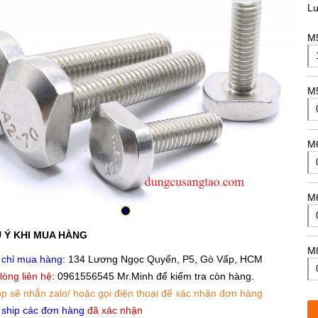
L
M5
M5
M6
M6
 Ý KHI MUA HÀNG
M8
 chỉ mua hàng
: 134 Lương Ngọc Quyến, P5, Gò Vấp, HCM
 lòng liên hệ
: 0961556545 Mr.Minh để kiểm tra còn hàng.
p sẽ nhắn zalo/ hoặc gọi điện thoại để xác nhận đơn hàng
M8
 ship các đơn hàng
đã xác nhận