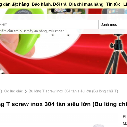
 dẫn đặt hàng
Bảo hành, Đổi trả
Địa chỉ mua hàng
Tin tức
L
hẩm cần tìm, VD: máy đa năng, mũi khoan...
❯
Ốc lục giác
❯
Bu lông T screw inox 304 tán siêu lớn (Bu lông chữ T)
g T screw inox 304 tán siêu lớn (Bu lông ch
Ph
M