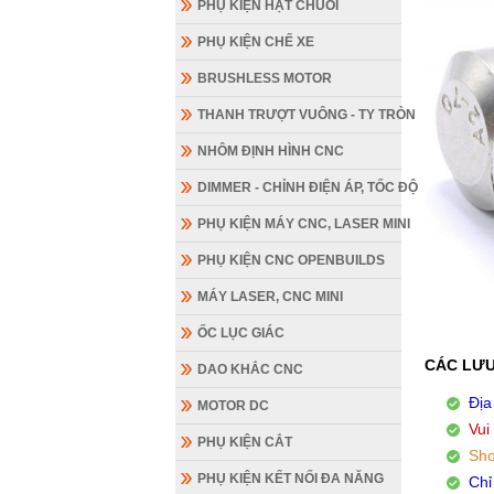
PHỤ KIỆN HẠT CHUỖI
PHỤ KIỆN CHẾ XE
BRUSHLESS MOTOR
THANH TRƯỢT VUÔNG - TY TRÒN
NHÔM ĐỊNH HÌNH CNC
DIMMER - CHỈNH ĐIỆN ÁP, TỐC ĐỘ
PHỤ KIỆN MÁY CNC, LASER MINI
PHỤ KIỆN CNC OPENBUILDS
MÁY LASER, CNC MINI
ỐC LỤC GIÁC
CÁC LƯU
DAO KHẮC CNC
Địa
MOTOR DC
Vui
PHỤ KIỆN CẮT
Sho
PHỤ KIỆN KẾT NỐI ĐA NĂNG
Chỉ