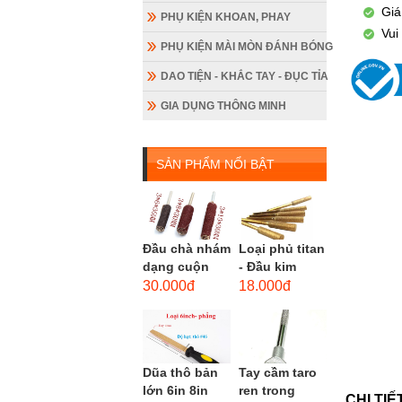
Giá
PHỤ KIỆN KHOAN, PHAY
Vui
PHỤ KIỆN MÀI MÒN ĐÁNH BÓNG
DAO TIỆN - KHẮC TAY - ĐỤC TỈA
GIA DỤNG THÔNG MINH
SẢN PHẨM NỔI BẬT
Đầu chà nhám
Loại phủ titan
dạng cuộn
- Đầu kim
loại dài gắn
cương hình
30.000đ
18.000đ
máy khoan,
trụ loại dài
cốt 3mm
(mũi mài...
đầu...
Dũa thô bản
Tay cầm taro
lớn 6in 8in
ren trong
CHI TI