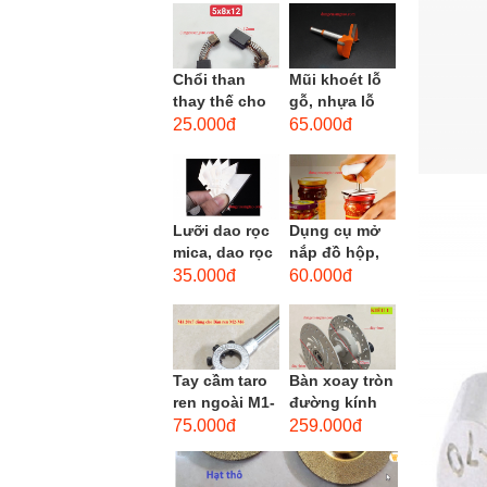
men xoắn
cao...
Chổi than
Mũi khoét lỗ
thay thế cho
gỗ, nhựa lỗ
động cơ, chổi
lớn D40mm-
25.000đ
65.000đ
than sửa
D60mm (Hole
motor máy
opener)
khoan,...
Lưỡi dao rọc
Dụng cụ mở
mica, dao rọc
nắp đồ hộp,
cáp hình
mở nắp lon
35.000đ
60.000đ
thang
thủy tinh
đường kính...
Tay cầm taro
Bàn xoay tròn
ren ngoài M1-
đường kính
M1.8 (mã
22cm bằng
75.000đ
259.000đ
16x5) / Tay
sắt
vặn Bàn ren