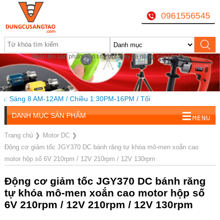
0961556545
Nhập tên sản phẩm cần tìm, VD: máy đa năng, mũi khoan...
Sáng 8 AM-12AM / Chiều 1:30PM-16PM / Tối
DANH MỤC SẢN PHẨM
Trang chủ
❯
Motor DC
❯
Động cơ giảm tốc JGY370 DC bánh răng tự khóa mô-men xoắn cao
motor hộp số 6V 210rpm / 12V 210rpm / 12V 130rpm
Động cơ giảm tốc JGY370 DC bánh răng
tự khóa mô-men xoắn cao motor hộp số
6V 210rpm / 12V 210rpm / 12V 130rpm