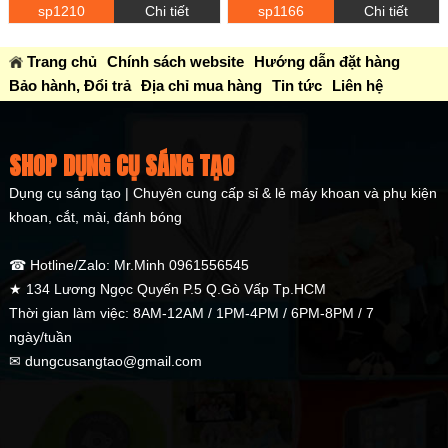
sp1210
Chi tiết
sp1166
Chi tiết
Trang chủ
Chính sách website
Hướng dẫn đặt hàng
Bảo hành, Đổi trả
Địa chỉ mua hàng
Tin tức
Liên hệ
SHOP DỤNG CỤ SÁNG TẠO
Dụng cụ sáng tạo | Chuyên cung cấp sỉ & lẻ máy khoan và phụ kiện
khoan, cắt, mài, đánh bóng
☎ Hotline/Zalo: Mr.Minh 0961556545
★ 134 Lương Ngọc Quyến P.5 Q.Gò Vấp Tp.HCM
Thời gian làm việc: 8AM-12AM / 1PM-4PM / 6PM-8PM / 7
ngày/tuần
✉ dungcusangtao@gmail.com