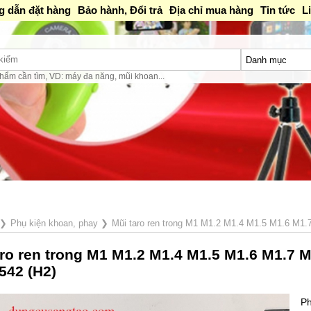
 dẫn đặt hàng
Bảo hành, Đổi trả
Địa chỉ mua hàng
Tin tức
L
hẩm cần tìm, VD: máy đa năng, mũi khoan...
❯
Phụ kiện khoan, phay
❯
Mũi taro ren trong M1 M1.2 M1.4 M1.5 M1.6 M1
aro ren trong M1 M1.2 M1.4 M1.5 M1.6 M1.7 
542 (H2)
Ph