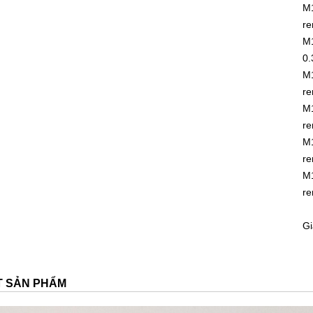
M1
re
M1
0.
M1
re
M1
re
M1
re
M1
re
Gi
ẾT SẢN PHẨM