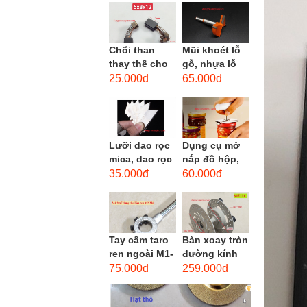
men xoắn
cao...
Chổi than
Mũi khoét lỗ
thay thế cho
gỗ, nhựa lỗ
động cơ, chổi
lớn D40mm-
25.000đ
65.000đ
than sửa
D60mm (Hole
motor máy
opener)
khoan,...
Lưỡi dao rọc
Dụng cụ mở
mica, dao rọc
nắp đồ hộp,
cáp hình
mở nắp lon
35.000đ
60.000đ
thang
thủy tinh
đường kính...
Tay cầm taro
Bàn xoay tròn
ren ngoài M1-
đường kính
M1.8 (mã
22cm bằng
75.000đ
259.000đ
16x5) / Tay
sắt
vặn Bàn ren