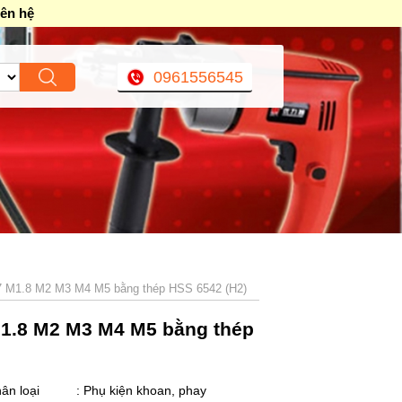
iên hệ
0961556545
.7 M1.8 M2 M3 M4 M5 bằng thép HSS 6542 (H2)
M1.8 M2 M3 M4 M5 bằng thép
ân loại
: Phụ kiện khoan, phay