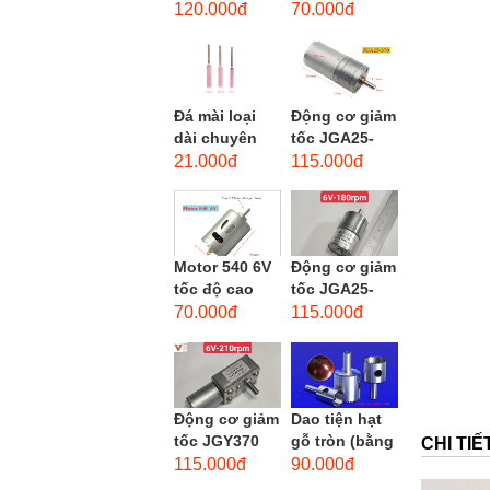
phẳng - độ
dùng cho mũi
120.000đ
70.000đ
hạt: thô #46
taro từ M1-
M12
Đá mài loại
Động cơ giảm
dài chuyên
tốc JGA25-
dùng mài
370 3-12 VDC.
21.000đ
115.000đ
khuôn kim
Motor hộp số
loại, đá mài
mini JGA25-
cạnh,...
370...
Motor 540 6V
Động cơ giảm
tốc độ cao
tốc JGA25-
20.000 vòng/
310 6-12 VDC.
70.000đ
115.000đ
phút, high
Motor hộp số
torque
mini JGA25-
310
Động cơ giảm
Dao tiện hạt
tốc JGY370
gỗ tròn (bằng
CHI TI
DC bánh răng
thép trắng)
115.000đ
90.000đ
tự khóa mô-
trục 8mm