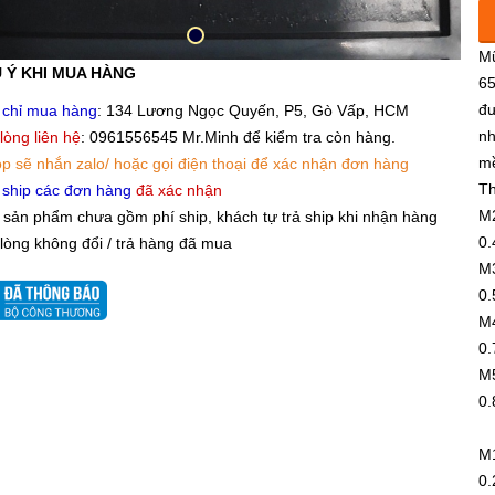
M1
Mũ
 Ý KHI MUA HÀNG
65
M1
đư
 chỉ mua hàng
: 134 Lương Ngọc Quyến, P5, Gò Vấp, HCM
nh
 lòng liên hệ
: 0961556545 Mr.Minh để kiểm tra còn hàng.
mề
p sẽ nhắn zalo/ hoặc gọi điện thoại để xác nhận đơn hàng
M2
Th
 ship các đơn hàng
đã xác nhận
M2
 sản phẩm chưa gồm phí ship, khách tự trả ship khi nhận hàng
0.
 lòng không đổi / trả hàng đã mua
M3
M3
0.
M4
M4
0.
M5
0.
M5
M1
0.