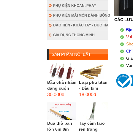
PHỤ KIỆN KHOAN, PHAY
PHỤ KIỆN MÀI MÒN ĐÁNH BÓNG
CÁC LƯU
DAO TIỆN - KHẮC TAY - ĐỤC TỈA
Địa
GIA DỤNG THÔNG MINH
Vui
Sho
Chỉ
SẢN PHẨM NỔI BẬT
Giá
Vui
Đầu chà nhám
Loại phủ titan
dạng cuộn
- Đầu kim
loại dài gắn
cương hình
30.000đ
18.000đ
máy khoan,
trụ loại dài
cốt 3mm
(mũi mài...
đầu...
Dũa thô bản
Tay cầm taro
lớn 6in 8in
ren trong