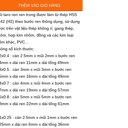
.7x0.35 (1 cái)
THÊM VÀO GIỎ HÀNG
45.000đ
i taro ren ren trong được làm từ thép HSS
42 (H2) theo bước ren thông dụng, sử dụng
.8x0.35 (1 cái)
ợc trên vật liệu thép không rỉ, gang thép,
45.000đ
ôm, hợp kim nhôm, đồng và các kim loại
m khác, PVC...
x0.4 (1 cái)
ông số kích thước:
45.000đ
x0.4 : cán 2.5mm x mũi 2mm x bước ren
4mm x dài ren 11mm x dài tổng 49mm
x0.5 (1 cái)
x0.5 : cán 3mm x mũi 3mm x bước ren
49.000đ
5mm x dài ren 16mm x dài tổng 49mm
x0.7 : cán 4mm x mũi 4mm x bước ren
x0.7 (1 cái)
7mm x dài ren 19mm x dài tổng 57mm
45.000đ
x0.8 : cán 5mm x mũi 5mm x bước ren
8mm x dài ren 22mm x dài tổng 61mm
x0.8 (1 cái)
45.000đ
x0.25 : cán 2.5mm x mũi 1mm x bước ren
25mm x dài ren 6mm x dài tổng 36mm