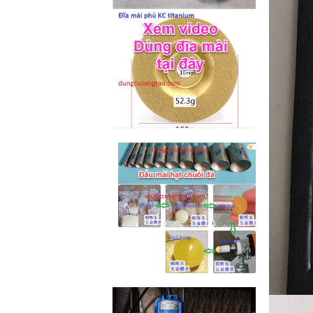
M2-M6 (mã...