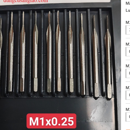
M
L
M1
M1
M1
M1
M1