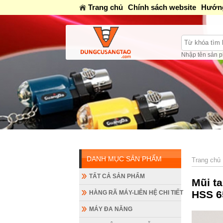
Trang chủ
Chính sách website
Hướng
Nhập tên sản p
DANH MỤC SẢN PHẨM
Trang chủ
TẤT CẢ SẢN PHẨM
Mũi t
HSS 6
HÀNG RÃ MÁY-LIÊN HỆ CHI TIẾT
MÁY ĐA NĂNG