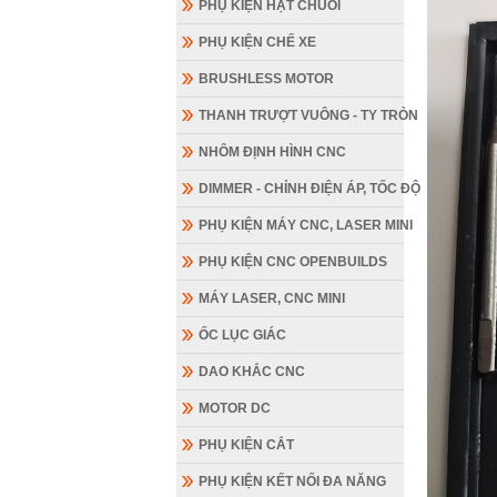
PHỤ KIỆN HẠT CHUỖI
PHỤ KIỆN CHẾ XE
BRUSHLESS MOTOR
THANH TRƯỢT VUÔNG - TY TRÒN
NHÔM ĐỊNH HÌNH CNC
DIMMER - CHỈNH ĐIỆN ÁP, TỐC ĐỘ
PHỤ KIỆN MÁY CNC, LASER MINI
PHỤ KIỆN CNC OPENBUILDS
MÁY LASER, CNC MINI
ỐC LỤC GIÁC
DAO KHẮC CNC
MOTOR DC
PHỤ KIỆN CẮT
PHỤ KIỆN KẾT NỐI ĐA NĂNG