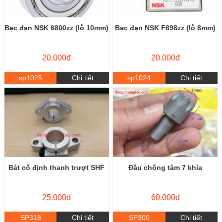
Bạc đạn NSK 6800zz (lỗ 10mm)
Bạc đạn NSK F698zz (lỗ 8mm)
20.000đ
20.000đ
sp1025
Chi tiết
sp1024
Chi tiết
Bát cố định thanh trượt SHF
Đầu chống tâm 7 khía
25.000đ
60.000đ
SP318
Chi tiết
SP300
Chi tiết