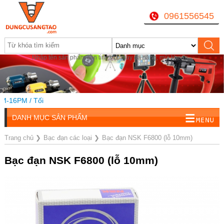
0961556545
Nhập tên sản phẩm cần tìm, VD: máy đa năng, mũi khoan...
16PM / Tối
DANH MỤC SẢN PHẨM
Trang chủ
❯
Bạc đạn các loại
❯
Bạc đạn NSK F6800 (lỗ 10mm)
Bạc đạn NSK F6800 (lỗ 10mm)