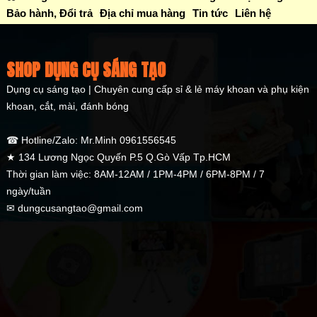
Bảo hành, Đổi trả
Địa chỉ mua hàng
Tin tức
Liên hệ
SHOP DỤNG CỤ SÁNG TẠO
Dụng cụ sáng tạo | Chuyên cung cấp sỉ & lẻ máy khoan và phụ kiện
khoan, cắt, mài, đánh bóng
☎ Hotline/Zalo: Mr.Minh 0961556545
★ 134 Lương Ngọc Quyến P.5 Q.Gò Vấp Tp.HCM
Thời gian làm việc: 8AM-12AM / 1PM-4PM / 6PM-8PM / 7
ngày/tuần
✉ dungcusangtao@gmail.com