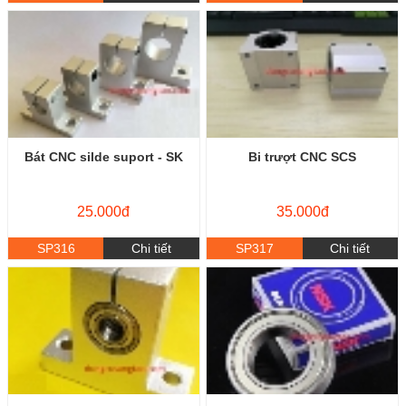
Bát CNC silde suport - SK
Bi trượt CNC SCS
25.000đ
35.000đ
SP316
Chi tiết
SP317
Chi tiết