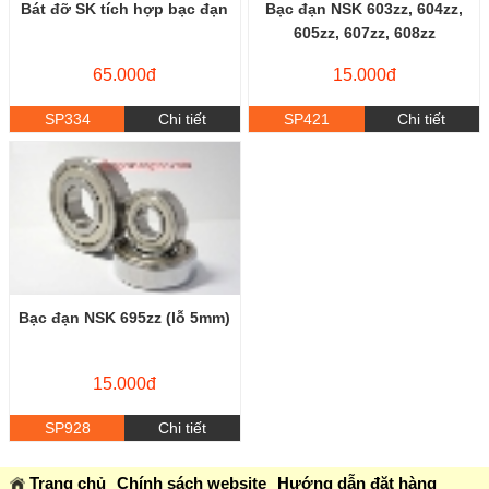
Bát đỡ SK tích hợp bạc đạn
Bạc đạn NSK 603zz, 604zz,
605zz, 607zz, 608zz
65.000đ
15.000đ
SP334
Chi tiết
SP421
Chi tiết
Bạc đạn NSK 695zz (lỗ 5mm)
15.000đ
SP928
Chi tiết
Trang chủ
Chính sách website
Hướng dẫn đặt hàng