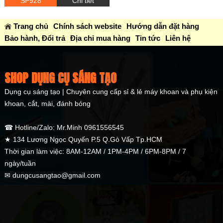
SP928
Chi tiết
Trang chủ
Chính sách website
Hướng dẫn đặt hàng
Bảo hành, Đổi trả
Địa chỉ mua hàng
Tin tức
Liên hệ
SHOP DỤNG CỤ SÁNG TẠO
Dụng cụ sáng tạo | Chuyên cung cấp sỉ & lẻ máy khoan và phụ kiện
khoan, cắt, mài, đánh bóng
☎ Hotline/Zalo: Mr.Minh 0961556545
★ 134 Lương Ngọc Quyến P.5 Q.Gò Vấp Tp.HCM
Thời gian làm việc: 8AM-12AM / 1PM-4PM / 6PM-8PM / 7
ngày/tuần
✉ dungcusangtao@gmail.com