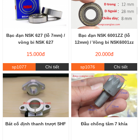
Bạc đạn NSK 627 (lỗ 7mm) /
Bạc đạn NSK 6001ZZ (lỗ
vòng bi NSK 627
12mm) / Vòng bi NSK6001zz
15.000đ
20.000đ
sp1077
Chi tiết
sp1076
Chi tiết
Bát cố định thanh trượt SHF
Đầu chống tâm 7 khía