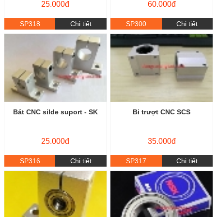
25.000đ
60.000đ
SP318
Chi tiết
SP300
Chi tiết
Bát CNC silde suport - SK
Bi trượt CNC SCS
25.000đ
35.000đ
SP316
Chi tiết
SP317
Chi tiết