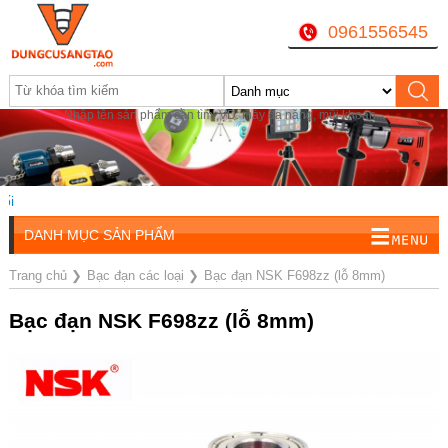
0961556545
Nhập tên sản phẩm cần tìm, VD: máy đa năng, mũi khoan...
DANH MỤC SẢN PHẨM
Trang chủ
❯
Bạc đạn các loại
❯
Bạc đạn NSK F698zz (lỗ 8mm)
Bạc đạn NSK F698zz (lỗ 8mm)