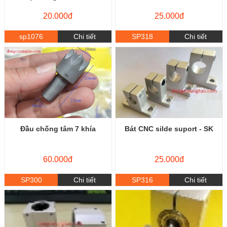
20.000đ
25.000đ
sp1076
Chi tiết
SP318
Chi tiết
Đầu chống tâm 7 khía
Bát CNC silde suport - SK
60.000đ
25.000đ
SP300
Chi tiết
SP316
Chi tiết