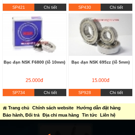
SP421
Chi tiết
SP430
Chi tiết
Bạc đạn NSK F6800 (lỗ 10mm)
Bạc đạn NSK 695zz (lỗ 5mm)
25.000đ
15.000đ
SP734
Chi tiết
SP928
Chi tiết
Trang chủ
Chính sách website
Hướng dẫn đặt hàng
Bảo hành, Đổi trả
Địa chỉ mua hàng
Tin tức
Liên hệ