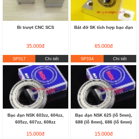
Bi trượt CNC SCS
Bát đỡ SK tích hợp bạc đạn
35.000đ
65.000đ
SP317
Chi tiết
SP334
Chi tiết
Bạc đạn NSK 603zz, 604zz,
Bạc đạn NSK 625 (lỗ 5mm),
605zz, 607zz, 608zz
688 (lỗ 8mm), 686 (lỗ 6mm)
15.000đ
15.000đ