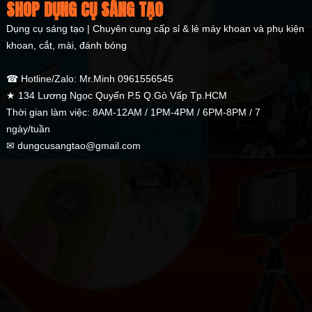
SHOP DỤNG CỤ SÁNG TẠO
Dụng cụ sáng tạo | Chuyên cung cấp sỉ & lẻ máy khoan và phụ kiện
khoan, cắt, mài, đánh bóng
☎ Hotline/Zalo: Mr.Minh 0961556545
★ 134 Lương Ngọc Quyến P.5 Q.Gò Vấp Tp.HCM
Thời gian làm việc: 8AM-12AM / 1PM-4PM / 6PM-8PM / 7
ngày/tuần
✉ dungcusangtao@gmail.com