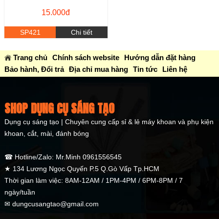
15.000đ
SP421
Chi tiết
Trang chủ
Chính sách website
Hướng dẫn đặt hàng
Bảo hành, Đổi trả
Địa chỉ mua hàng
Tin tức
Liên hệ
SHOP DỤNG CỤ SÁNG TẠO
Dụng cụ sáng tạo | Chuyên cung cấp sỉ & lẻ máy khoan và phụ kiện
khoan, cắt, mài, đánh bóng
☎ Hotline/Zalo: Mr.Minh 0961556545
★ 134 Lương Ngọc Quyến P.5 Q.Gò Vấp Tp.HCM
Thời gian làm việc: 8AM-12AM / 1PM-4PM / 6PM-8PM / 7
ngày/tuần
✉ dungcusangtao@gmail.com