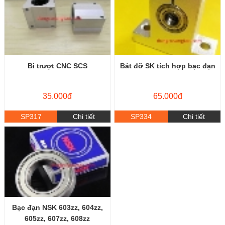
Bi trượt CNC SCS
Bát đỡ SK tích hợp bạc đạn
35.000đ
65.000đ
SP317
Chi tiết
SP334
Chi tiết
Bạc đạn NSK 603zz, 604zz,
605zz, 607zz, 608zz