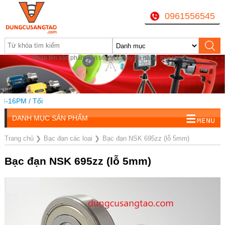
0961556545
Nhập tên sản phẩm cần tìm, VD: máy đa năng, mũi khoan...
16PM / Tối
DANH MỤC SẢN PHẨM
Trang chủ
❯
Bạc đạn các loại
❯
Bạc đạn NSK 695zz (lỗ 5mm)
Bạc đạn NSK 695zz (lỗ 5mm)