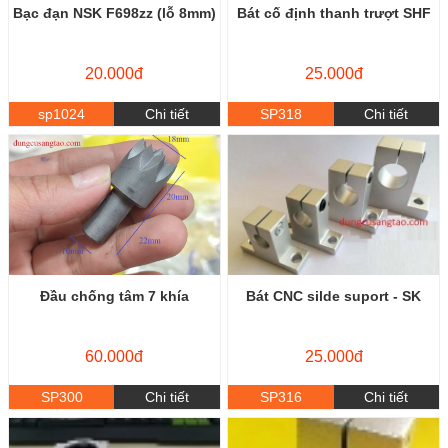
Bạc đạn NSK F698zz (lỗ 8mm)
Bát cố định thanh trượt SHF
20.000đ
25.000đ
sp1024
Chi tiết
SP318
Chi tiết
Đầu chống tâm 7 khía
Bát CNC silde suport - SK
60.000đ
25.000đ
SP300
Chi tiết
SP316
Chi tiết