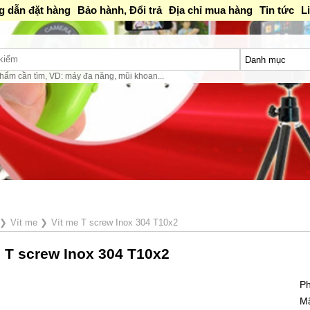
 dẫn đặt hàng
Bảo hành, Đổi trả
Địa chỉ mua hàng
Tin tức
L
hẩm cần tìm, VD: máy đa năng, mũi khoan...
❯
Vít me
❯
Vít me T screw Inox 304 T10x2
e T screw Inox 304 T10x2
Ph
M