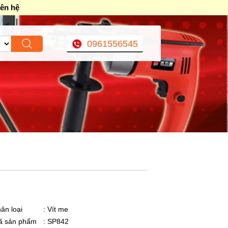
iên hệ
0961556545
ân loại
: Vít me
ã sản phẩm
: SP842