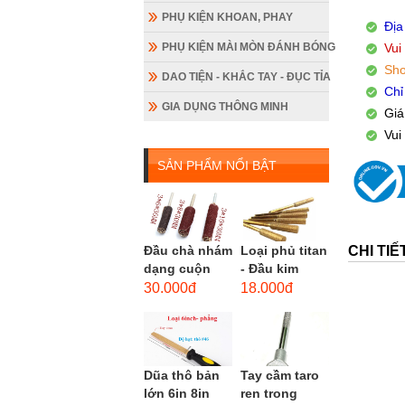
PHỤ KIỆN KHOAN, PHAY
Địa
PHỤ KIỆN MÀI MÒN ĐÁNH BÓNG
Vui
Sho
DAO TIỆN - KHẮC TAY - ĐỤC TỈA
Chỉ
GIA DỤNG THÔNG MINH
Giá
Vui
SẢN PHẨM NỔI BẬT
CHI TI
Đầu chà nhám
Loại phủ titan
dạng cuộn
- Đầu kim
loại dài gắn
cương hình
30.000đ
18.000đ
máy khoan,
trụ loại dài
cốt 3mm
(mũi mài...
đầu...
Dũa thô bản
Tay cầm taro
lớn 6in 8in
ren trong