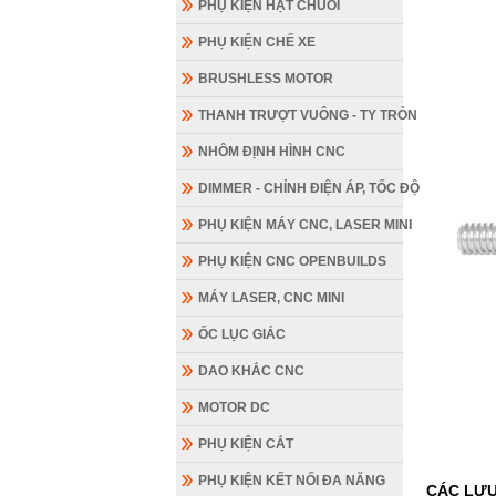
PHỤ KIỆN HẠT CHUỖI
PHỤ KIỆN CHẾ XE
BRUSHLESS MOTOR
THANH TRƯỢT VUÔNG - TY TRÒN
NHÔM ĐỊNH HÌNH CNC
DIMMER - CHỈNH ĐIỆN ÁP, TỐC ĐỘ
PHỤ KIỆN MÁY CNC, LASER MINI
PHỤ KIỆN CNC OPENBUILDS
MÁY LASER, CNC MINI
ỐC LỤC GIÁC
DAO KHẮC CNC
MOTOR DC
PHỤ KIỆN CẮT
PHỤ KIỆN KẾT NỐI ĐA NĂNG
CÁC LƯU