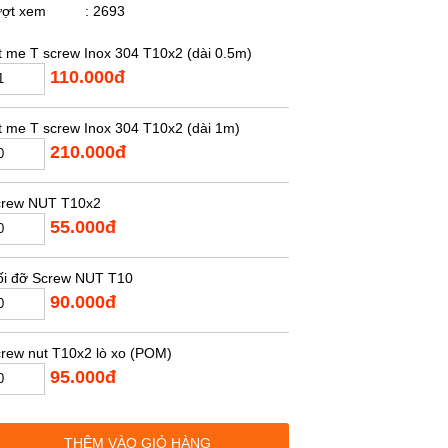
ượt xem
: 2693
t me T screw Inox 304 T10x2 (dài 0.5m)
110.000đ
t me T screw Inox 304 T10x2 (dài 1m)
210.000đ
crew NUT T10x2
55.000đ
i đỡ Screw NUT T10
90.000đ
rew nut T10x2 lò xo (POM)
95.000đ
THÊM VÀO GIỎ HÀNG