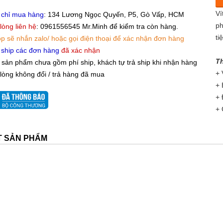
Ví
 chỉ mua hàng
: 134 Lương Ngọc Quyến, P5, Gò Vấp, HCM
ph
 lòng liên hệ
: 0961556545 Mr.Minh để kiểm tra còn hàng.
ti
p sẽ nhắn zalo/ hoặc gọi điện thoại để xác nhận đơn hàng
 ship các đơn hàng
đã xác nhận
Th
 sản phẩm chưa gồm phí ship, khách tự trả ship khi nhận hàng
+ 
 lòng không đổi / trả hàng đã mua
+ 
+ 
+ 
ẾT SẢN PHẨM