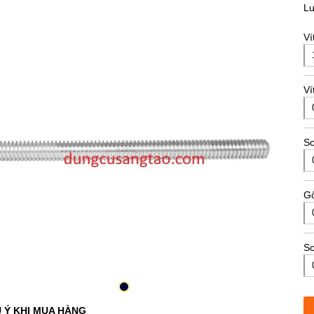
L
Ví
Ví
S
Gố
Sc
 Ý KHI MUA HÀNG