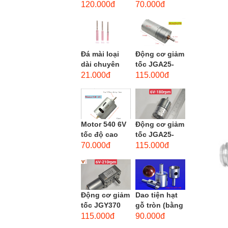
phẳng - độ
dùng cho mũi
120.000đ
70.000đ
hạt: thô #46
taro từ M1-
M12
Đá mài loại
Động cơ giảm
dài chuyên
tốc JGA25-
dùng mài
370 3-12 VDC.
21.000đ
115.000đ
khuôn kim
Motor hộp số
loại, đá mài
mini JGA25-
cạnh,...
370...
Motor 540 6V
Động cơ giảm
tốc độ cao
tốc JGA25-
20.000 vòng/
310 6-12 VDC.
70.000đ
115.000đ
phút, high
Motor hộp số
torque
mini JGA25-
310
Động cơ giảm
Dao tiện hạt
tốc JGY370
gỗ tròn (bằng
DC bánh răng
thép trắng)
115.000đ
90.000đ
tự khóa mô-
trục 8mm