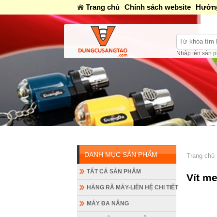
Trang chủ
Chính sách website
Hướng
Nhập tên sản p
DANH MỤC SẢN PHẨM
Trang chủ
TẤT CẢ SẢN PHẨM
Vít m
HÀNG RÃ MÁY-LIÊN HỆ CHI TIẾT
MÁY ĐA NĂNG