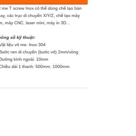
t me T screw Inox có thể dùng chế tạo bàn
ay, các trục di chuyển X/Y/Z, chế tạo máy
ện, máy CNC, laser mini, máy in 3D...
ông số kỹ thuật:
Vật liệu vít me: Inox 304
B
ước ren di chuyển (bước vít) 2mm/vòng
Đường kính ngoài: 10mm
Chiều dài 1 thanh: 500mm, 1000mm