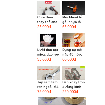
men xoắn
cao...
Chổi than
Mũi khoét lỗ
thay thế cho
gỗ, nhựa lỗ
động cơ, chổi
lớn D40mm-
25.000đ
65.000đ
than sửa
D60mm (Hole
motor máy
opener)
khoan,...
Lưỡi dao rọc
Dụng cụ mở
mica, dao rọc
nắp đồ hộp,
cáp hình
mở nắp lon
35.000đ
60.000đ
thang
thủy tinh
đường kính...
Tay cầm taro
Bàn xoay tròn
ren ngoài M1-
đường kính
M1.8 (mã
22cm bằng
75.000đ
259.000đ
16x5) / Tay
sắt
vặn Bàn ren