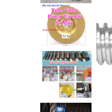
M2-M6 (mã...