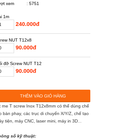
ượt xem
: 5751
i 1m
240.000đ
crew NUT T12x8
90.000đ
i đỡ Screw NUT T12
90.000đ
THÊM VÀO GIỎ HÀNG
t me T screw Inox T12x8mm có thể dùng chế
o bàn phay, các trục di chuyển X/Y/Z, chế tạo
y tiện, máy CNC, laser mini, máy in 3D...
ông số kỹ thuật: