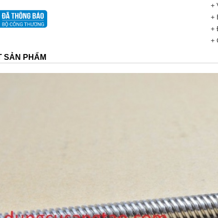
+ 
+ 
+ 
+ 
ẾT SẢN PHẨM