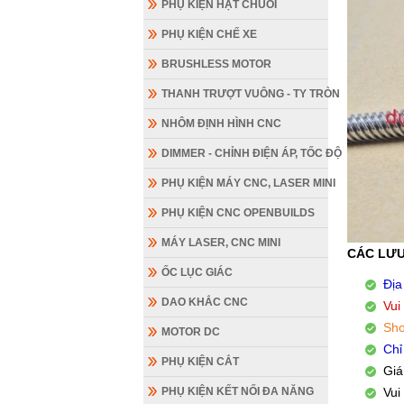
PHỤ KIỆN HẠT CHUỖI
PHỤ KIỆN CHẾ XE
BRUSHLESS MOTOR
THANH TRƯỢT VUÔNG - TY TRÒN
NHÔM ĐỊNH HÌNH CNC
DIMMER - CHỈNH ĐIỆN ÁP, TỐC ĐỘ
PHỤ KIỆN MÁY CNC, LASER MINI
PHỤ KIỆN CNC OPENBUILDS
MÁY LASER, CNC MINI
CÁC LƯU
ỐC LỤC GIÁC
Địa
DAO KHẮC CNC
Vui
Sho
MOTOR DC
Chỉ
PHỤ KIỆN CẮT
Giá
PHỤ KIỆN KẾT NỐI ĐA NĂNG
Vui