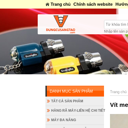
Trang chủ
Chính sách website
Hướng
Nhập tên sản p
DANH MỤC SẢN PHẨM
Trang chủ
TẤT CẢ SẢN PHẨM
Vít m
HÀNG RÃ MÁY-LIÊN HỆ CHI TIẾT
MÁY ĐA NĂNG