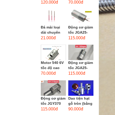
phẳng - độ
dùng cho mũi
120.000đ
70.000đ
hạt: thô #46
taro từ M1-
M12
Đá mài loại
Động cơ giảm
dài chuyên
tốc JGA25-
dùng mài
370 3-12 VDC.
21.000đ
115.000đ
khuôn kim
Motor hộp số
loại, đá mài
mini JGA25-
cạnh,...
370...
Motor 540 6V
Động cơ giảm
tốc độ cao
tốc JGA25-
20.000 vòng/
310 6-12 VDC.
70.000đ
115.000đ
phút, high
Motor hộp số
torque
mini JGA25-
310
Động cơ giảm
Dao tiện hạt
tốc JGY370
gỗ tròn (bằng
DC bánh răng
thép trắng)
115.000đ
90.000đ
tự khóa mô-
trục 8mm