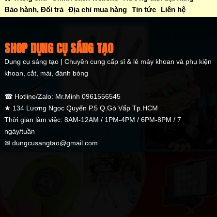
Bảo hành, Đổi trả
Địa chỉ mua hàng
Tin tức
Liên hệ
SHOP DỤNG CỤ SÁNG TẠO
Dụng cụ sáng tạo | Chuyên cung cấp sỉ & lẻ máy khoan và phụ kiện
khoan, cắt, mài, đánh bóng
☎ Hotline/Zalo: Mr.Minh 0961556545
★ 134 Lương Ngọc Quyến P.5 Q.Gò Vấp Tp.HCM
Thời gian làm việc: 8AM-12AM / 1PM-4PM / 6PM-8PM / 7
ngày/tuần
✉ dungcusangtao@gmail.com