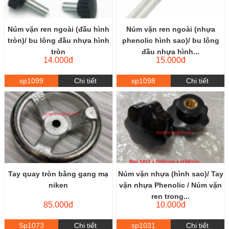
Núm vặn ren ngoài (đầu hình
Núm vặn ren ngoài (nhựa
tròn)/ bu lông đầu nhựa hình
phenolic hình sao)/ bu lông
tròn
đầu nhựa hình...
14.000đ
15.000đ
sp1099
Chi tiết
sp1098
Chi tiết
Tay quay tròn bằng gang mạ
Núm vặn nhựa (hình sao)/ Tay
niken
vặn nhựa Phenolic / Núm vặn
ren trong...
85.000đ
10.000đ
Sp1073
Chi tiết
sp1031
Chi tiết