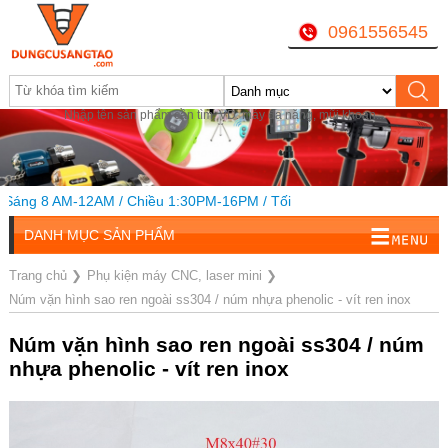
0961556545
Nhập tên sản phẩm cần tìm, VD: máy đa năng, mũi khoan...
g 8 AM-12AM / Chiều 1:30PM-16PM / Tối
DANH MỤC SẢN PHẨM
Trang chủ
❯
Phụ kiện máy CNC, laser mini
❯
Núm vặn hình sao ren ngoài ss304 / núm nhựa phenolic - vít ren inox
Núm vặn hình sao ren ngoài ss304 / núm
nhựa phenolic - vít ren inox