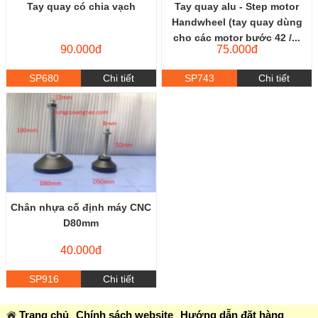
Tay quay có chia vạch
Tay quay alu - Step motor
Handwheel (tay quay dùng
cho các motor bước 42 /...
90.000đ
75.000đ
SP680
Chi tiết
SP743
Chi tiết
Chân nhựa cố định máy CNC
D80mm
40.000đ
SP916
Chi tiết
Trang chủ
Chính sách website
Hướng dẫn đặt hàng