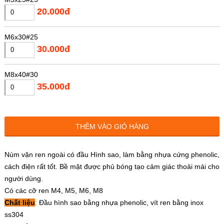
20.000đ
M6x30#25
30.000đ
M8x40#30
35.000đ
THÊM VÀO GIỎ HÀNG
Núm vặn ren ngoài có đầu Hình sao, làm bằng nhựa cứng phenolic,
cách điện rất tốt. Bề mặt được phủ bóng tạo cảm giác thoải mái cho
người dùng.
Có các cỡ ren M4, M5, M6, M8
Chất liệu
: Đầu hình sao bằng nhựa phenolic, vít ren bằng inox
ss304