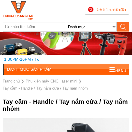
0961556545
Nhập tên sản phẩm cần tìm, VD: máy đa năng, mũi khoan...
 1:30PM-16PM / Tối
DANH MỤC SẢN PHẨM
Trang chủ
❯
Phụ kiện máy CNC, laser mini
❯
Tay cầm - Handle / Tay nắm cửa / Tay nắm nhôm
Tay cầm - Handle / Tay nắm cửa / Tay nắm
nhôm