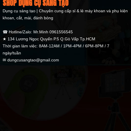
SHOP DỤNG CỤ SÁNG TẠO
Dụng cụ sáng tạo | Chuyên cung cấp sỉ & lẻ máy khoan và phụ kiện
khoan, cắt, mài, đánh bóng
☎ Hotline/Zalo: Mr.Minh 0961556545
★ 134 Lương Ngọc Quyến P.5 Q.Gò Vấp Tp.HCM
Thời gian làm việc: 8AM-12AM / 1PM-4PM / 6PM-8PM / 7
ngày/tuần
✉ dungcusangtao@gmail.com