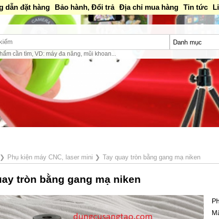
 dẫn đặt hàng
Bảo hành, Đổi trả
Địa chỉ mua hàng
Tin tức
L
hẩm cần tìm, VD: máy đa năng, mũi khoan...
❯
Phụ kiện máy CNC, laser mini
❯
Tay quay tròn bằng gang mạ niken
uay tròn bằng gang mạ niken
Ph
M