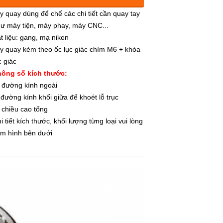
145.000đ
y quay dùng để chế các chi tiết cần quay tay
ư máy tiện, máy phay, máy CNC...
120mm lỗ 14mm
t liệu: gang, mạ niken
145.000đ
y quay kèm theo ốc lục giác chìm M6 + khóa
c giác
120mm lỗ 16mm
ông số kích thước:
145.000đ
 đường kính ngoài
 đường kính khối giữa để khoét lỗ trục
120mm lỗ 16mm
 chiều cao tổng
145.000đ
i tiết kích thước, khối lượng từng loại vui lòng
m hình bên dưới