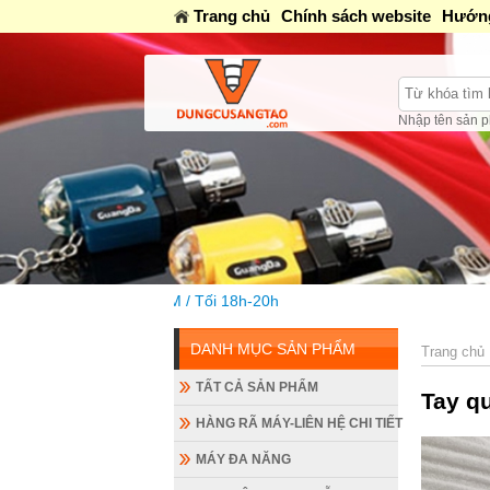
Trang chủ
Chính sách website
Hướng
Nhập tên sản p
 / Tối 18h-20h
DANH MỤC SẢN PHẨM
Trang chủ
TẤT CẢ SẢN PHẨM
Tay q
HÀNG RÃ MÁY-LIÊN HỆ CHI TIẾT
MÁY ĐA NĂNG