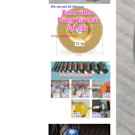
M2-M6 (mã...