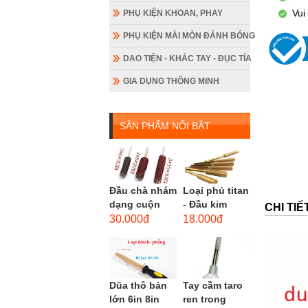
Vui
PHỤ KIỆN KHOAN, PHAY
Sho
PHỤ KIỆN MÀI MÒN ĐÁNH BÓNG
Chỉ
Giá
DAO TIỆN - KHẮC TAY - ĐỤC TỈA
Vui
GIA DỤNG THÔNG MINH
SẢN PHẨM NỔI BẬT
Đầu chà nhám
Loại phủ titan
dạng cuộn
- Đầu kim
CHI TI
loại dài gắn
cương hình
30.000đ
18.000đ
máy khoan,
trụ loại dài
cốt 3mm
(mũi mài...
đầu...
Dũa thô bản
Tay cầm taro
lớn 6in 8in
ren trong