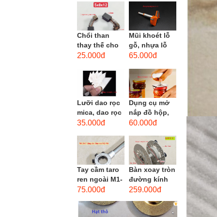
men xoắn
cao...
Chổi than
Mũi khoét lỗ
thay thế cho
gỗ, nhựa lỗ
động cơ, chổi
lớn D40mm-
25.000đ
65.000đ
than sửa
D60mm (Hole
motor máy
opener)
khoan,...
Lưỡi dao rọc
Dụng cụ mở
mica, dao rọc
nắp đồ hộp,
cáp hình
mở nắp lon
35.000đ
60.000đ
thang
thủy tinh
đường kính...
Tay cầm taro
Bàn xoay tròn
ren ngoài M1-
đường kính
M1.8 (mã
22cm bằng
75.000đ
259.000đ
16x5) / Tay
sắt
vặn Bàn ren