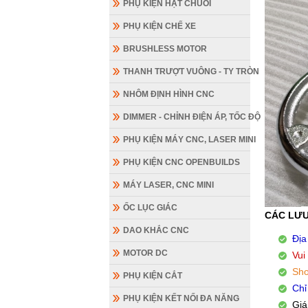
PHỤ KIỆN HẠT CHUỖI
PHỤ KIỆN CHẾ XE
BRUSHLESS MOTOR
THANH TRƯỢT VUÔNG - TY TRÒN
NHÔM ĐỊNH HÌNH CNC
DIMMER - CHỈNH ĐIỆN ÁP, TỐC ĐỘ
PHỤ KIỆN MÁY CNC, LASER MINI
PHỤ KIỆN CNC OPENBUILDS
MÁY LASER, CNC MINI
ỐC LỤC GIÁC
DAO KHẮC CNC
MOTOR DC
CÁC LƯU
PHỤ KIỆN CẮT
Địa
PHỤ KIỆN KẾT NỐI ĐA NĂNG