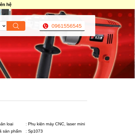
iên hệ
0961556545
ân loại
: Phụ kiện máy CNC, laser mini
ã sản phẩm
: Sp1073