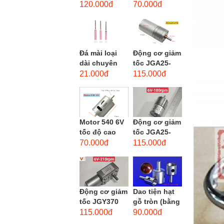
phẳng - độ
dùng cho mũi
120.000đ
70.000đ
hạt: thô #46
taro từ M1-
M12
Đá mài loại
Động cơ giảm
dài chuyên
tốc JGA25-
dùng mài
370 3-12 VDC.
21.000đ
115.000đ
khuôn kim
Motor hộp số
loại, đá mài
mini JGA25-
cạnh,...
370...
Motor 540 6V
Động cơ giảm
tốc độ cao
tốc JGA25-
20.000 vòng/
310 6-12 VDC.
70.000đ
115.000đ
phút, high
Motor hộp số
torque
mini JGA25-
310
Động cơ giảm
Dao tiện hạt
tốc JGY370
gỗ tròn (bằng
DC bánh răng
thép trắng)
115.000đ
90.000đ
tự khóa mô-
trục 8mm