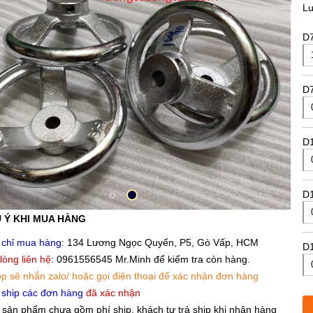
L
D
D
D
D
D
 Ý KHI MUA HÀNG
D
 chỉ mua hàng
: 134 Lương Ngọc Quyến, P5, Gò Vấp, HCM