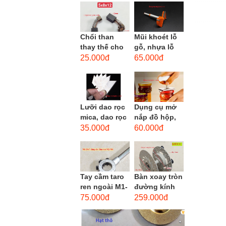
men xoắn
cao...
Chổi than
Mũi khoét lỗ
thay thế cho
gỗ, nhựa lỗ
động cơ, chổi
lớn D40mm-
25.000đ
65.000đ
than sửa
D60mm (Hole
motor máy
opener)
khoan,...
Lưỡi dao rọc
Dụng cụ mở
mica, dao rọc
nắp đồ hộp,
cáp hình
mở nắp lon
35.000đ
60.000đ
thang
thủy tinh
đường kính...
Tay cầm taro
Bàn xoay tròn
ren ngoài M1-
đường kính
M1.8 (mã
22cm bằng
75.000đ
259.000đ
16x5) / Tay
sắt
vặn Bàn ren