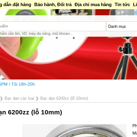
 dẫn đặt hàng
Bảo hành, Đổi trả
Địa chỉ mua hàng
Tin tức
L
hẩm cần tìm, VD: máy đa năng, mũi khoan...
❯
Bạc đạn các loại
❯
Bạc đạn 6200zz (lỗ 10mm)
ạn 6200zz (lỗ 10mm)
Ph
M