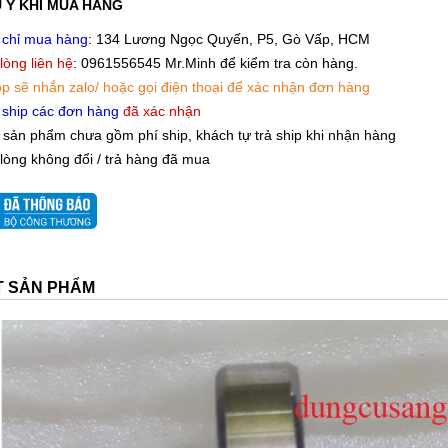
 Ý KHI MUA HÀNG
 chỉ mua hàng
: 134 Lương Ngọc Quyến, P5, Gò Vấp, HCM
 lòng liên hệ
: 0961556545 Mr.Minh để kiểm tra còn hàng.
p sẽ nhắn zalo/ hoặc gọi điện thoại để xác nhận đơn hàng
 ship các đơn hàng
đã xác nhận
 sản phẩm chưa gồm phí ship, khách tự trả ship khi nhận hàng
 lòng không đổi / trả hàng đã mua
ẾT SẢN PHẨM