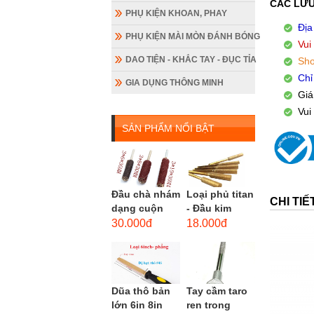
CÁC LƯU
PHỤ KIỆN KHOAN, PHAY
Địa
PHỤ KIỆN MÀI MÒN ĐÁNH BÓNG
Vui
DAO TIỆN - KHẮC TAY - ĐỤC TỈA
Sho
Chỉ
GIA DỤNG THÔNG MINH
Giá
Vui
SẢN PHẨM NỔI BẬT
Đầu chà nhám
Loại phủ titan
CHI TI
dạng cuộn
- Đầu kim
loại dài gắn
cương hình
30.000đ
18.000đ
máy khoan,
trụ loại dài
cốt 3mm
(mũi mài...
đầu...
Dũa thô bản
Tay cầm taro
lớn 6in 8in
ren trong