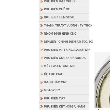
PHỤ KIỆN HẠT CHUỖI
PHỤ KIỆN CHẾ XE
BRUSHLESS MOTOR
THANH TRƯỢT VUÔNG - TY TRÒN
NHÔM ĐỊNH HÌNH CNC
DIMMER - CHỈNH ĐIỆN ÁP, TỐC ĐỘ
PHỤ KIỆN MÁY CNC, LASER MINI
PHỤ KIỆN CNC OPENBUILDS
MÁY LASER, CNC MINI
ỐC LỤC GIÁC
DAO KHẮC CNC
MOTOR DC
PHỤ KIỆN CẮT
PHỤ KIỆN KẾT NỐI ĐA NĂNG