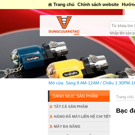
Trang chủ
Chính sách website
Hướng
Nhập tên sản p
Mở cửa: Sáng 8 AM-12AM / Chiều 1:30PM-16PM / Tối 18h-20h
DANH MỤC SẢN PHẨM
Trang chủ
TẤT CẢ SẢN PHẨM
Bạc đ
HÀNG RÃ MÁY-LIÊN HỆ CHI TIẾT
MÁY ĐA NĂNG