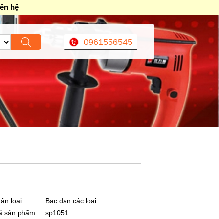
iên hệ
0961556545
ân loại
: Bạc đạn các loại
ã sản phẩm
: sp1051