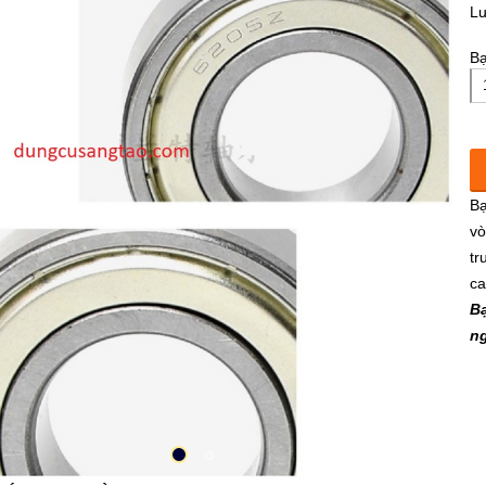
L
Bạ
Bạ
vò
tr
c
Bạ
n