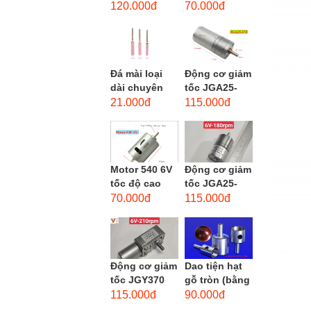
phẳng - độ
dùng cho mũi
120.000đ
70.000đ
hạt: thô #46
taro từ M1-
M12
Đá mài loại
Động cơ giảm
dài chuyên
tốc JGA25-
dùng mài
370 3-12 VDC.
21.000đ
115.000đ
khuôn kim
Motor hộp số
loại, đá mài
mini JGA25-
cạnh,...
370...
Motor 540 6V
Động cơ giảm
tốc độ cao
tốc JGA25-
20.000 vòng/
310 6-12 VDC.
70.000đ
115.000đ
phút, high
Motor hộp số
torque
mini JGA25-
310
Động cơ giảm
Dao tiện hạt
tốc JGY370
gỗ tròn (bằng
DC bánh răng
thép trắng)
115.000đ
90.000đ
tự khóa mô-
trục 8mm