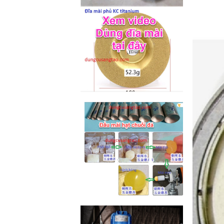
M2-M6 (mã...