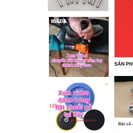
SẢN PH
Bát cố 