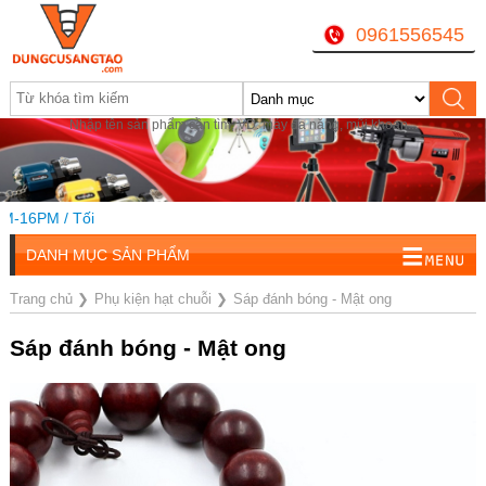
0961556545
Nhập tên sản phẩm cần tìm, VD: máy đa năng, mũi khoan...
16PM / Tối
DANH MỤC SẢN PHẨM
Trang chủ
❯
Phụ kiện hạt chuỗi
❯
Sáp đánh bóng - Mật ong
Sáp đánh bóng - Mật ong