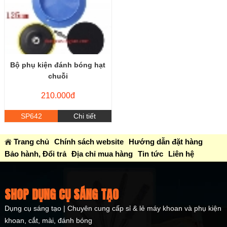
Bộ phụ kiện đánh bóng hạt
chuỗi
210.000đ
SP642
Chi tiết
Trang chủ
Chính sách website
Hướng dẫn đặt hàng
Bảo hành, Đổi trả
Địa chỉ mua hàng
Tin tức
Liên hệ
SHOP DỤNG CỤ SÁNG TẠO
Dụng cụ sáng tạo | Chuyên cung cấp sỉ & lẻ máy khoan và phụ kiện
khoan, cắt, mài, đánh bóng