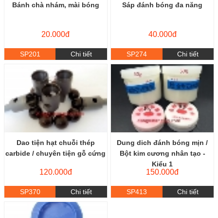
Bánh chà nhám, mài bóng
Sáp đánh bóng đa năng
20.000đ
40.000đ
SP201
Chi tiết
SP274
Chi tiết
Dao tiện hạt chuỗi thép
Dung dich đánh bóng mịn /
carbide / chuyên tiện gỗ cứng
Bột kim cương nhân tạo -
Kiểu 1
120.000đ
150.000đ
SP370
Chi tiết
SP413
Chi tiết