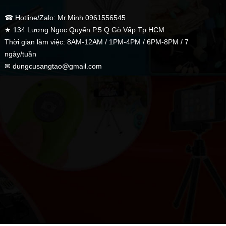
☎ Hotline/Zalo: Mr.Minh 0961556545
★ 134 Lương Ngọc Quyến P.5 Q.Gò Vấp Tp.HCM
Thời gian làm việc: 8AM-12AM / 1PM-4PM / 6PM-8PM / 7
ngày/tuần
✉ dungcusangtao@gmail.com