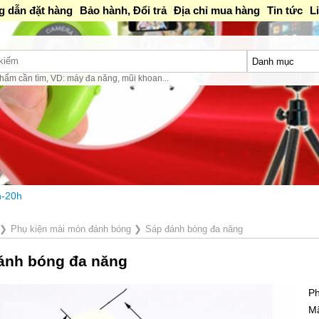
 dẫn đặt hàng
Bảo hành, Đổi trả
Địa chỉ mua hàng
Tin tức
L
hẩm cần tìm, VD: máy đa năng, mũi khoan...
❯
Phụ kiện mài mòn đánh bóng
❯
Sáp đánh bóng đa năng
ánh bóng đa năng
Ph
M