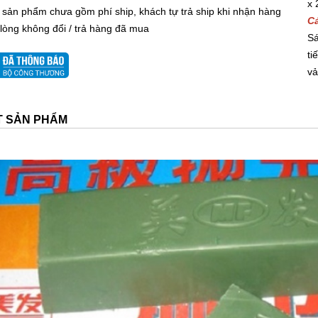
 sản phẩm chưa gồm phí ship, khách tự trả ship khi nhận hàng
x
 lòng không đổi / trả hàng đã mua
C
Sá
ti
vả
ẾT SẢN PHẨM