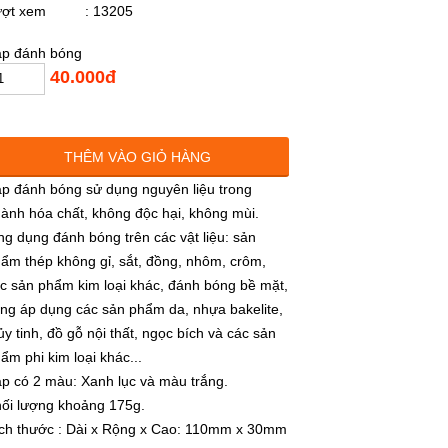
ượt xem
: 13205
p đánh bóng
40.000đ
THÊM VÀO GIỎ HÀNG
p đánh bóng sử dụng nguyên liệu trong
ành hóa chất, không độc hại, không mùi.
g dụng đánh bóng trên các vật liệu: sản
ẩm thép không gỉ, sắt, đồng, nhôm, crôm,
c sản phẩm kim loại khác, đánh bóng bề mặt,
ng áp dụng các sản phẩm da, nhựa bakelite,
ủy tinh, đồ gỗ nội thất, ngọc bích và các sản
ẩm phi kim loại khác...
p có 2 màu: Xanh lục và màu trắng.
ối lượng khoảng 175g.
ch thước : Dài x Rộng x Cao: 110mm x 30mm