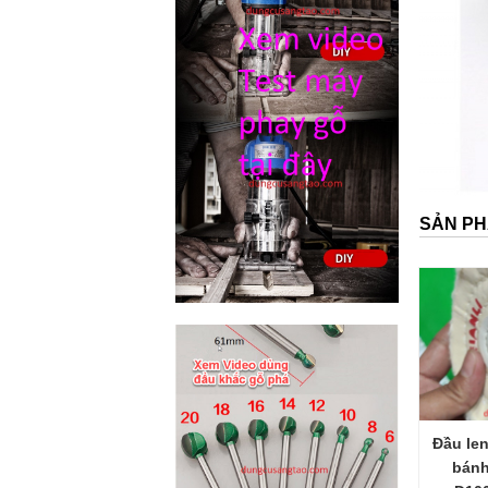
SẢN PH
Đầu le
bánh
D10