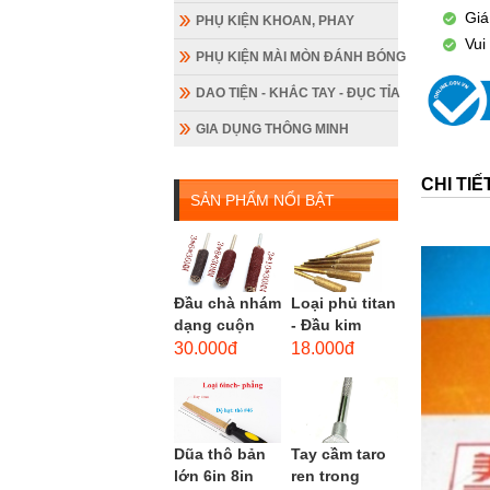
Giá
PHỤ KIỆN KHOAN, PHAY
Vui
PHỤ KIỆN MÀI MÒN ĐÁNH BÓNG
DAO TIỆN - KHẮC TAY - ĐỤC TỈA
GIA DỤNG THÔNG MINH
CHI TI
SẢN PHẨM NỔI BẬT
Đầu chà nhám
Loại phủ titan
dạng cuộn
- Đầu kim
loại dài gắn
cương hình
30.000đ
18.000đ
máy khoan,
trụ loại dài
cốt 3mm
(mũi mài...
đầu...
Dũa thô bản
Tay cầm taro
lớn 6in 8in
ren trong