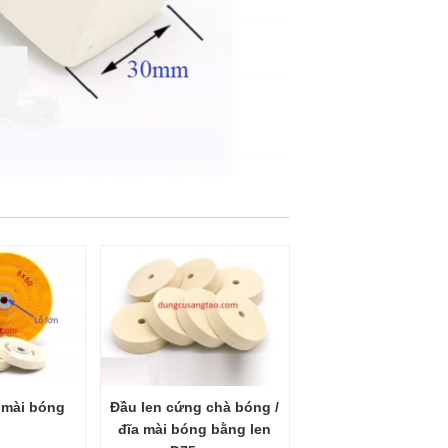
 mài bóng
Đầu len cứng chà bóng /
đĩa mài bóng bằng len
D75mm