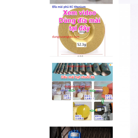
M2-M6 (mã...