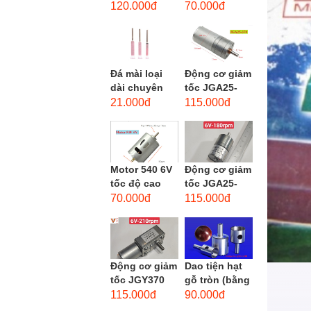
phẳng - độ
dùng cho mũi
120.000đ
70.000đ
hạt: thô #46
taro từ M1-
M12
Đá mài loại
Động cơ giảm
dài chuyên
tốc JGA25-
dùng mài
370 3-12 VDC.
21.000đ
115.000đ
khuôn kim
Motor hộp số
loại, đá mài
mini JGA25-
cạnh,...
370...
Motor 540 6V
Động cơ giảm
tốc độ cao
tốc JGA25-
20.000 vòng/
310 6-12 VDC.
70.000đ
115.000đ
phút, high
Motor hộp số
torque
mini JGA25-
310
Động cơ giảm
Dao tiện hạt
tốc JGY370
gỗ tròn (bằng
DC bánh răng
thép trắng)
115.000đ
90.000đ
tự khóa mô-
trục 8mm