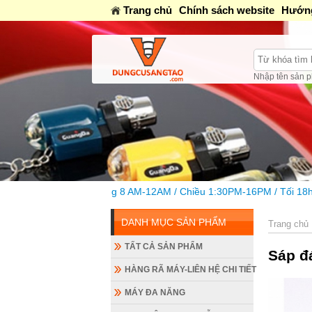
Trang chủ
Chính sách website
Hướng
Nhập tên sản p
Sáng 8 AM-12AM / Chiều 1:30PM-16PM / Tối 18h-20h
DANH MỤC SẢN PHẨM
Trang chủ
TẤT CẢ SẢN PHẨM
Sáp đ
HÀNG RÃ MÁY-LIÊN HỆ CHI TIẾT
MÁY ĐA NĂNG