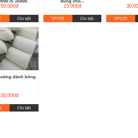
50.000đ
15.000đ
30.0
2
Chi tiết
SP155
Chi tiết
SP122
 cứng đánh bóng
20.000đ
9
Chi tiết