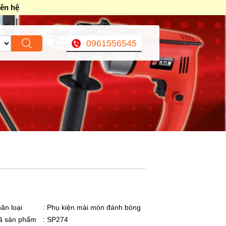
iên hệ
0961556545
ân loại
: Phụ kiện mài mòn đánh bóng
ã sản phẩm
: SP274