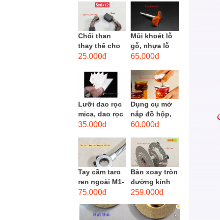
men xoắn
cao...
Chổi than
Mũi khoét lỗ
thay thế cho
gỗ, nhựa lỗ
động cơ, chổi
lớn D40mm-
25.000đ
65.000đ
than sửa
D60mm (Hole
motor máy
opener)
khoan,...
Lưỡi dao rọc
Dụng cụ mở
mica, dao rọc
nắp đồ hộp,
cáp hình
mở nắp lon
35.000đ
60.000đ
thang
thủy tinh
đường kính...
Tay cầm taro
Bàn xoay tròn
ren ngoài M1-
đường kính
M1.8 (mã
22cm bằng
75.000đ
259.000đ
16x5) / Tay
sắt
vặn Bàn ren