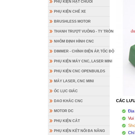
PHỤ KIỆN HẠT CHUỖI
PHỤ KIỆN CHẾ XE
BRUSHLESS MOTOR
THANH TRƯỢT VUÔNG - TY TRÒN
NHÔM ĐỊNH HÌNH CNC
DIMMER - CHỈNH ĐIỆN ÁP, TỐC ĐỘ
PHỤ KIỆN MÁY CNC, LASER MINI
PHỤ KIỆN CNC OPENBUILDS
MÁY LASER, CNC MINI
ỐC LỤC GIÁC
CÁC LƯU
DAO KHẮC CNC
Địa
MOTOR DC
Vui
PHỤ KIỆN CẮT
Sho
Chỉ
PHỤ KIỆN KẾT NỐI ĐA NĂNG