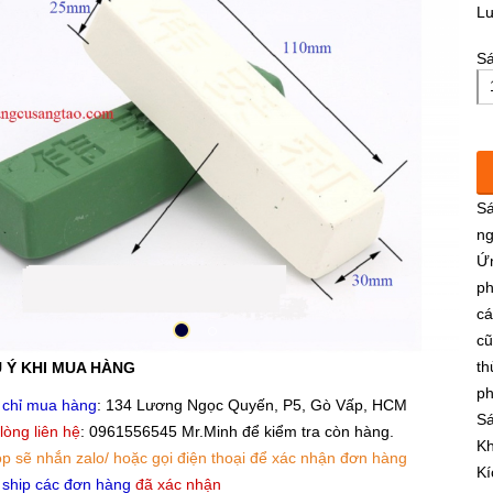
L
Sá
Sá
ng
Ứn
ph
cá
cũ
 Ý KHI MUA HÀNG
th
 chỉ mua hàng
: 134 Lương Ngọc Quyến, P5, Gò Vấp, HCM
ph
 lòng liên hệ
: 0961556545 Mr.Minh để kiểm tra còn hàng.
Sá
p sẽ nhắn zalo/ hoặc gọi điện thoại để xác nhận đơn hàng
Kh
 ship các đơn hàng
đã xác nhận
Kí