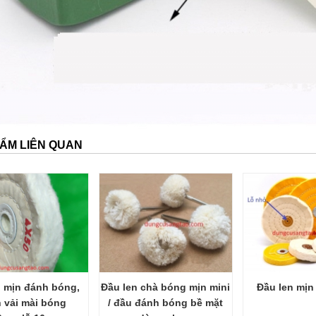
ẨM LIÊN QUAN
n mịn đánh bóng,
Đầu len chà bóng mịn mini
Đầu len mịn
 vải mài bóng
/ đầu đánh bóng bề mặt
0mm lỗ 16mm.
dùng cho...