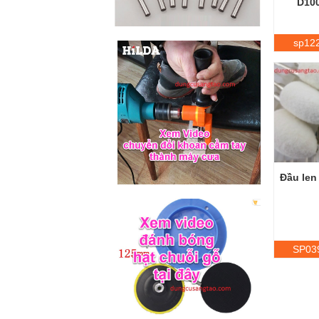
sp12
Đầu len
SP03