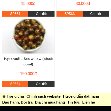
15.000đ
30.000đ
SP561
Chi tiết
SP563
Chi tiết
Hạt chuỗi - Sea willow (black
coral)
150.000đ
SP564
Chi tiết
Trang chủ
Chính sách website
Hướng dẫn đặt hàng
Bảo hành, Đổi trả
Địa chỉ mua hàng
Tin tức
Liên hệ