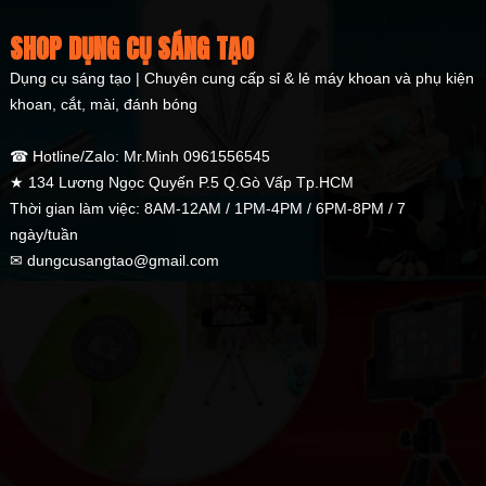
SHOP DỤNG CỤ SÁNG TẠO
Dụng cụ sáng tạo | Chuyên cung cấp sỉ & lẻ máy khoan và phụ kiện
khoan, cắt, mài, đánh bóng
☎ Hotline/Zalo: Mr.Minh 0961556545
★ 134 Lương Ngọc Quyến P.5 Q.Gò Vấp Tp.HCM
Thời gian làm việc: 8AM-12AM / 1PM-4PM / 6PM-8PM / 7
ngày/tuần
✉ dungcusangtao@gmail.com