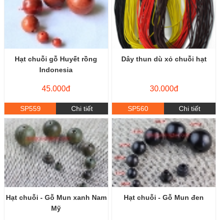
Hạt chuỗi gỗ Huyết rồng
Dây thun dù xỏ chuỗi hạt
Indonesia
45.000đ
30.000đ
SP559
Chi tiết
SP560
Chi tiết
Hạt chuỗi - Gỗ Mun xanh Nam
Hạt chuỗi - Gỗ Mun đen
Mỹ