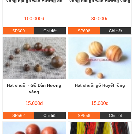
Vòng hạt gỗ Đàn Hương đỏ
Vòng hạt gỗ Đàn Hương vàng
100.000đ
80.000đ
SP609
Chi tiết
SP608
Chi tiết
Hạt chuỗi - Gỗ Đàn Hương
Hạt chuỗi gỗ Huyết rồng
vàng
15.000đ
15.000đ
SP562
Chi tiết
SP558
Chi tiết