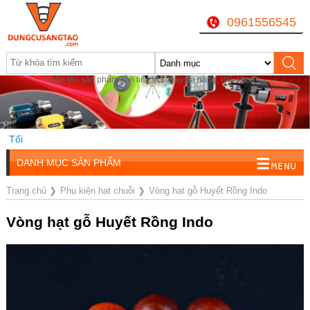
0961556545
Nhập tên sản phẩm cần tìm, VD: máy đa năng, mũi khoan...
ối
DANH MỤC SẢN PHẨM
Trang chủ
❯
Phụ kiện hạt chuỗi
❯
Vòng hạt gỗ Huyết Rồng Indo
Vòng hạt gỗ Huyết Rồng Indo