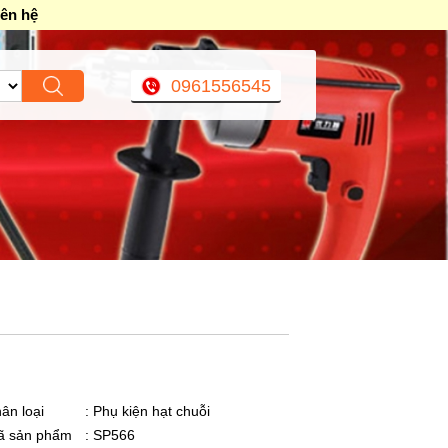
iên hệ
0961556545
ân loại
: Phụ kiện hạt chuỗi
ã sản phẩm
: SP566