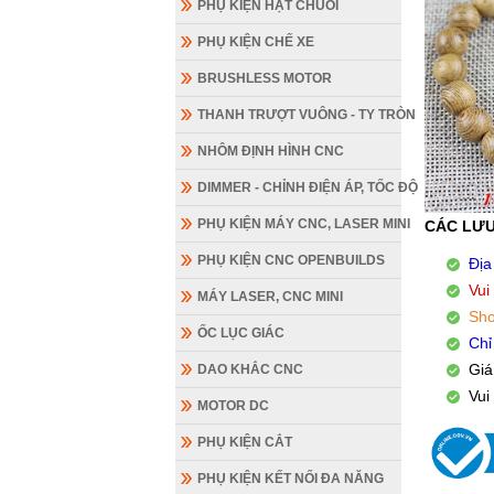
PHỤ KIỆN HẠT CHUỖI
PHỤ KIỆN CHẾ XE
BRUSHLESS MOTOR
THANH TRƯỢT VUÔNG - TY TRÒN
NHÔM ĐỊNH HÌNH CNC
DIMMER - CHỈNH ĐIỆN ÁP, TỐC ĐỘ
PHỤ KIỆN MÁY CNC, LASER MINI
CÁC LƯU
PHỤ KIỆN CNC OPENBUILDS
Địa
Vui
MÁY LASER, CNC MINI
Sho
ỐC LỤC GIÁC
Chỉ
Giá
DAO KHẮC CNC
Vui
MOTOR DC
PHỤ KIỆN CẮT
PHỤ KIỆN KẾT NỐI ĐA NĂNG