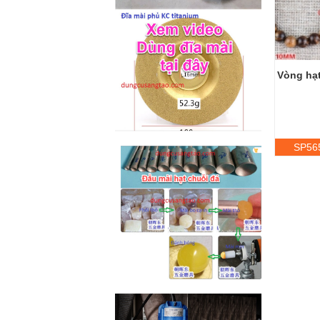
M2-M6 (mã...
Vòng hạ
SP56