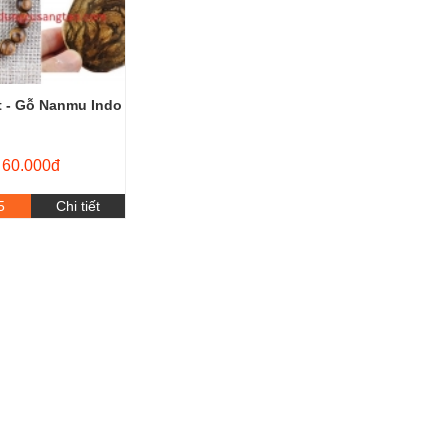
t - Gỗ Nanmu Indo
60.000đ
5
Chi tiết