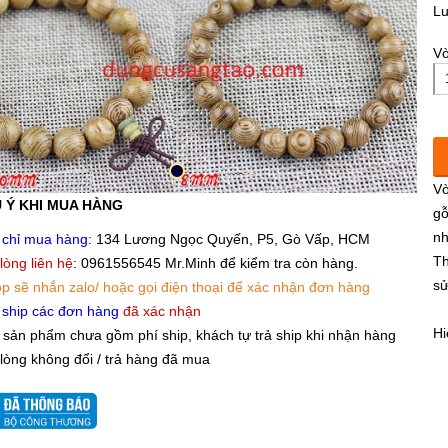
L
Vò
Vò
 Ý KHI MUA HÀNG
gỗ
nh
 chỉ mua hàng
: 134 Lương Ngọc Quyến, P5, Gò Vấp, HCM
Th
 lòng liên hệ
: 0961556545 Mr.Minh để kiểm tra còn hàng.
sử
p sẽ nhắn zalo/ hoặc gọi điện thoại để xác nhận đơn hàng
 ship các đơn hàng
đã xác nhận
Hi
 sản phẩm chưa gồm phí ship, khách tự trả ship khi nhận hàng
 lòng không đổi / trả hàng đã mua