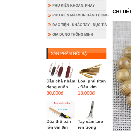
PHỤ KIỆN KHOAN, PHAY
CHI TI
PHỤ KIỆN MÀI MÒN ĐÁNH BÓNG
DAO TIỆN - KHẮC TAY - ĐỤC TỈA
GIA DỤNG THÔNG MINH
SẢN PHẨM NỔI BẬT
Đầu chà nhám
Loại phủ titan
dạng cuộn
- Đầu kim
loại dài gắn
cương hình
30.000đ
18.000đ
máy khoan,
trụ loại dài
cốt 3mm
(mũi mài...
đầu...
Dũa thô bản
Tay cầm taro
lớn 6in 8in
ren trong