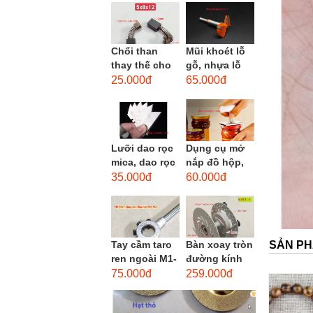
men xoắn
cao...
Chổi than
Mũi khoét lỗ
thay thế cho
gỗ, nhựa lỗ
động cơ, chổi
lớn D40mm-
25.000đ
65.000đ
than sửa
D60mm (Hole
motor máy
opener)
khoan,...
Lưỡi dao rọc
Dụng cụ mở
mica, dao rọc
nắp đồ hộp,
cáp hình
mở nắp lon
35.000đ
60.000đ
thang
thủy tinh
đường kính...
SẢN PH
Tay cầm taro
Bàn xoay tròn
ren ngoài M1-
đường kính
M1.8 (mã
22cm bằng
75.000đ
259.000đ
16x5) / Tay
sắt
vặn Bàn ren