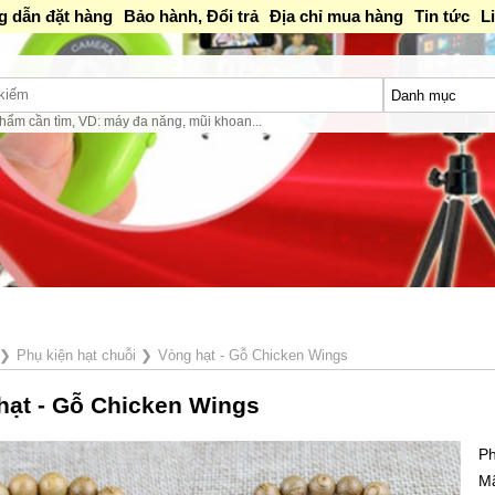
 dẫn đặt hàng
Bảo hành, Đổi trả
Địa chỉ mua hàng
Tin tức
L
hẩm cần tìm, VD: máy đa năng, mũi khoan...
❯
Phụ kiện hạt chuỗi
❯
Vòng hạt - Gỗ Chicken Wings
hạt - Gỗ Chicken Wings
Ph
M