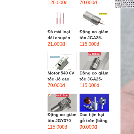
phẳng - độ
dùng cho mũi
120.000đ
70.000đ
hạt: thô #46
taro từ M1-
M12
Đá mài loại
Động cơ giảm
dài chuyên
tốc JGA25-
dùng mài
370 3-12 VDC.
21.000đ
115.000đ
khuôn kim
Motor hộp số
loại, đá mài
mini JGA25-
cạnh,...
370...
Motor 540 6V
Động cơ giảm
tốc độ cao
tốc JGA25-
20.000 vòng/
310 6-12 VDC.
70.000đ
115.000đ
phút, high
Motor hộp số
torque
mini JGA25-
310
Động cơ giảm
Dao tiện hạt
tốc JGY370
gỗ tròn (bằng
DC bánh răng
thép trắng)
115.000đ
90.000đ
tự khóa mô-
trục 8mm