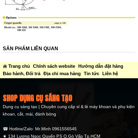
SẢN PHẨM LIÊN QUAN
Trang chủ
Chính sách website
Hướng dẫn đặt hàng
Bảo hành, Đổi trả
Địa chỉ mua hàng
Tin tức
Liên hệ
SHOP DỤNG CỤ SÁNG TẠO
Dụng cụ sáng tạo | Chuyên cung cấp sỉ & lẻ máy khoan và phụ kiện
khoan, cắt, mài, đánh bóng
☎ Hotline/Zalo: Mr.Minh 0961556545
★ 134 Lương Ngọc Quyến P.5 Q.Gò Vấp Tp.HCM