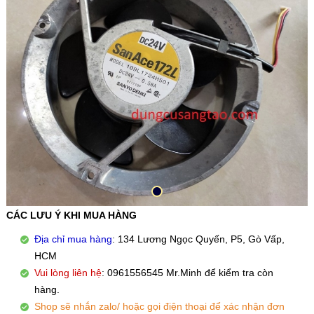
CÁC LƯU Ý KHI MUA HÀNG
Địa chỉ mua hàng
: 134 Lương Ngọc Quyến, P5, Gò Vấp,
HCM
Vui lòng liên hệ
: 0961556545 Mr.Minh để kiểm tra còn
hàng.
Shop sẽ nhắn zalo/ hoặc gọi điện thoại để xác nhận đơn