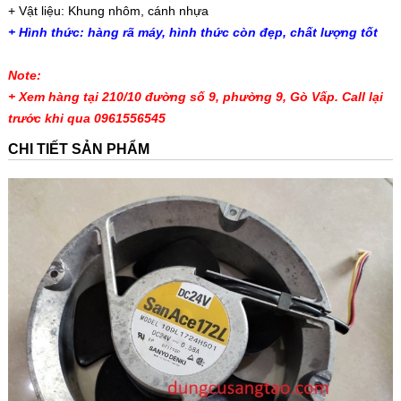
+ Vật liệu: Khung nhôm, cánh nhựa
+ Hình thức: hàng rã máy, hình thức còn đẹp, chất lượng tốt
Note:
+ Xem hàng tại 210/10 đường số 9, phường 9, Gò Vấp. Call lại
trước khi qua 0961556545
CHI TIẾT SẢN PHẨM