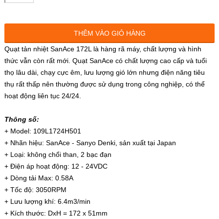
THÊM VÀO GIỎ HÀNG
Quạt tản nhiệt SanAce 172L là hàng rã máy, chất lượng và hình
thức vẫn còn rất mới. Quạt SanAce có chất lượng cao cấp và tuổi
thọ lâu dài, chạy cực êm, lưu lượng gió lớn nhưng điện năng tiêu
thụ rất thấp nên thường được sử dụng trong công nghiệp, có thể
hoạt động liên tục 24/24.
Thông số:
+ Model: 109L1724H501
+ Nhãn hiệu: SanAce - Sanyo Denki, sản xuất tại Japan
+ Loại: không chổi than, 2 bạc đạn
+ Điện áp hoạt động: 12 - 24VDC
+ Dòng tải Max: 0.58A
+ Tốc độ: 3050RPM
+ Lưu lượng khí: 6.4m3/min
+ Kích thước: DxH = 172 x 51mm