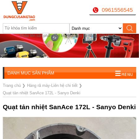
0961556545
Nhập tên sản phẩm cần tìm, VD: máy đa năng, mũi khoan...
DANH MỤC SẢN PHẨM
Trang chủ
❯
Hàng rã máy-Liên hệ chi tiết
❯
Quạt tản nhiệt SanAce 172L - Sanyo Denki
Quạt tản nhiệt SanAce 172L - Sanyo Denki