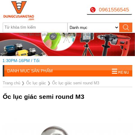
0961556545
Nhập tên sản phẩm cần tìm, VD: máy đa năng, mũi khoan...
1:30PM-16PM / Tối
DANH MỤC SẢN PHẨM
Trang chủ
❯
Ốc lục giác
❯
Ốc lục giác semi round M3
Ốc lục giác semi round M3