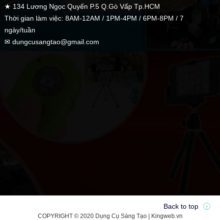
★ 134 Lương Ngọc Quyến P.5 Q.Gò Vấp Tp.HCM
Thời gian làm việc: 8AM-12AM / 1PM-4PM / 6PM-8PM / 7
ngày/tuần
✉ dungcusangtao@gmail.com
Back to top
COPYRIGHT © 2020 Dụng Cụ Sáng Tạo | Kingweb.vn