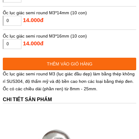
Ốc lục giác semi round M3*14mm (10 con)
14.000đ
Ốc lục giác semi round M3*16mm (10 con)
14.000đ
Ốc lục giác semi round M3*18mm (10 con)
THÊM VÀO GIỎ HÀNG
15.000đ
Ốc lục giác semi round M3 (lục giác đầu dẹp) làm bằng thép không
rỉ SUS304, độ thẩm mỹ và độ bền cao hơn các loại bằng thép đen.
Ốc lục giác semi round M3*20mm (10 con)
Ốc có các chiều dài (phần ren) từ 8mm - 25mm.
15.000đ
CHI TIẾT SẢN PHẨM
Ốc lục giác semi round M3*25mm (10 con)
16.000đ