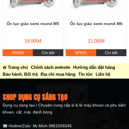
Ốc lục giác semi round M5
Ốc lục giác semi round M6
18.000đ
21.000đ
SP690
Chi tiết
SP691
Chi tiết
Trang chủ
Chính sách website
Hướng dẫn đặt hàng
Bảo hành, Đổi trả
Địa chỉ mua hàng
Tin tức
Liên hệ
SHOP DỤNG CỤ SÁNG TẠO
Dụng cụ sáng tạo | Chuyên cung cấp sỉ & lẻ máy khoan và phụ kiện
khoan, cắt, mài, đánh bóng
☎ Hotline/Zalo: Mr.Minh 0961556545