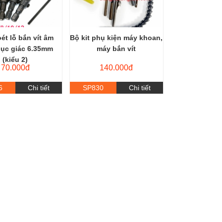
ét lỗ bắn vít âm
Bộ kit phụ kiện máy khoan,
lục giác 6.35mm
máy bắn vít
(kiểu 2)
70.000đ
140.000đ
6
Chi tiết
SP830
Chi tiết