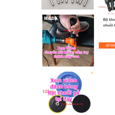
Bộ kho
chuôi 
SP39