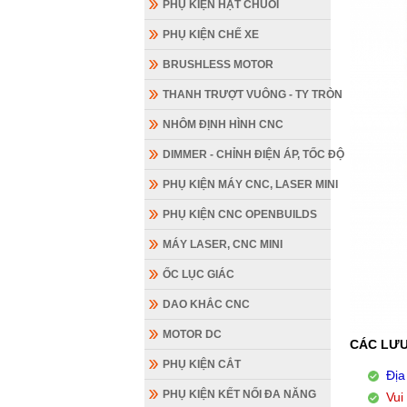
PHỤ KIỆN HẠT CHUỖI
PHỤ KIỆN CHẾ XE
BRUSHLESS MOTOR
THANH TRƯỢT VUÔNG - TY TRÒN
NHÔM ĐỊNH HÌNH CNC
DIMMER - CHỈNH ĐIỆN ÁP, TỐC ĐỘ
PHỤ KIỆN MÁY CNC, LASER MINI
PHỤ KIỆN CNC OPENBUILDS
MÁY LASER, CNC MINI
ỐC LỤC GIÁC
DAO KHẮC CNC
MOTOR DC
CÁC LƯU
PHỤ KIỆN CẮT
Địa
PHỤ KIỆN KẾT NỐI ĐA NĂNG
Vui