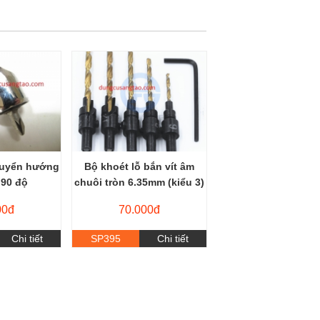
huyển hướng
Bộ khoét lỗ bắn vít âm
 90 độ
chuôi tròn 6.35mm (kiểu 3)
00đ
70.000đ
Chi tiết
SP395
Chi tiết