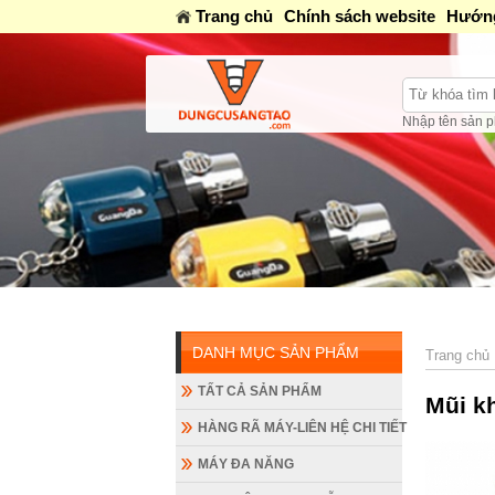
Trang chủ
Chính sách website
Hướng
Nhập tên sản p
DANH MỤC SẢN PHẨM
Trang chủ
TẤT CẢ SẢN PHẨM
Mũi k
HÀNG RÃ MÁY-LIÊN HỆ CHI TIẾT
MÁY ĐA NĂNG