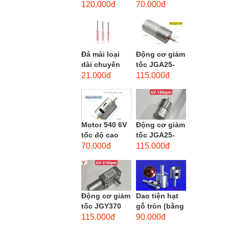
phẳng - độ
dùng cho mũi
120.000đ
70.000đ
hạt: thô #46
taro từ M1-
M12
Đá mài loại
Động cơ giảm
dài chuyên
tốc JGA25-
dùng mài
370 3-12 VDC.
21.000đ
115.000đ
khuôn kim
Motor hộp số
loại, đá mài
mini JGA25-
cạnh,...
370...
Motor 540 6V
Động cơ giảm
tốc độ cao
tốc JGA25-
20.000 vòng/
310 6-12 VDC.
70.000đ
115.000đ
phút, high
Motor hộp số
torque
mini JGA25-
310
Động cơ giảm
Dao tiện hạt
tốc JGY370
gỗ tròn (bằng
DC bánh răng
thép trắng)
115.000đ
90.000đ
tự khóa mô-
trục 8mm