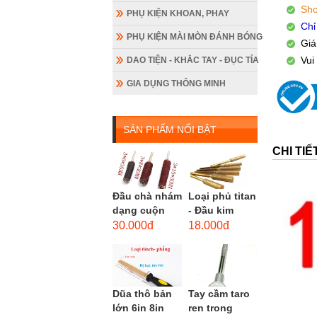
Sho
PHỤ KIỆN KHOAN, PHAY
Chỉ
PHỤ KIỆN MÀI MÒN ĐÁNH BÓNG
Giá
Vui
DAO TIỆN - KHẮC TAY - ĐỤC TỈA
GIA DỤNG THÔNG MINH
SẢN PHẨM NỔI BẬT
CHI TI
Đầu chà nhám
Loại phủ titan
dạng cuộn
- Đầu kim
loại dài gắn
cương hình
30.000đ
18.000đ
máy khoan,
trụ loại dài
cốt 3mm
(mũi mài...
đầu...
Dũa thô bản
Tay cầm taro
lớn 6in 8in
ren trong