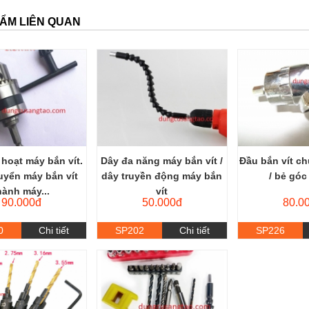
ẨM LIÊN QUAN
 hoạt máy bắn vít.
Dây đa năng máy bắn vít /
Đầu bắn vít c
uyển máy bắn vít
dây truyền động máy bắn
/ bẻ góc
hành máy...
vít
90.000đ
50.000đ
80.0
0
Chi tiết
SP202
Chi tiết
SP226