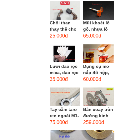
men xoắn
cao...
Chổi than
Mũi khoét lỗ
thay thế cho
gỗ, nhựa lỗ
động cơ, chổi
lớn D40mm-
25.000đ
65.000đ
than sửa
D60mm (Hole
motor máy
opener)
khoan,...
Lưỡi dao rọc
Dụng cụ mở
mica, dao rọc
nắp đồ hộp,
cáp hình
mở nắp lon
35.000đ
60.000đ
thang
thủy tinh
đường kính...
Tay cầm taro
Bàn xoay tròn
ren ngoài M1-
đường kính
M1.8 (mã
22cm bằng
75.000đ
259.000đ
16x5) / Tay
sắt
vặn Bàn ren