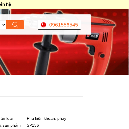
iên hệ
0961556545
ân loại
: Phụ kiện khoan, phay
ã sản phẩm
: SP136