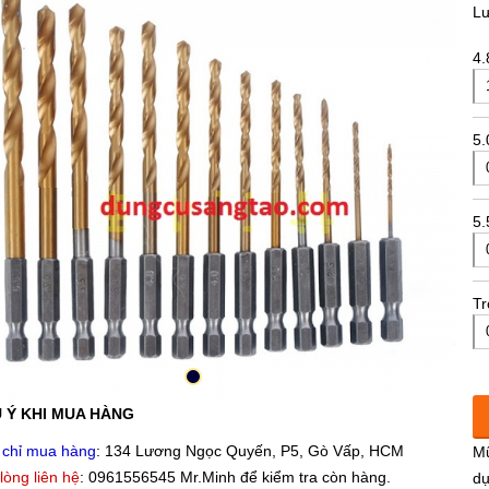
L
4
5
5
Tr
 Ý KHI MUA HÀNG
 chỉ mua hàng
: 134 Lương Ngọc Quyến, P5, Gò Vấp, HCM
Mũ
 lòng liên hệ
: 0961556545 Mr.Minh để kiểm tra còn hàng.
dụ