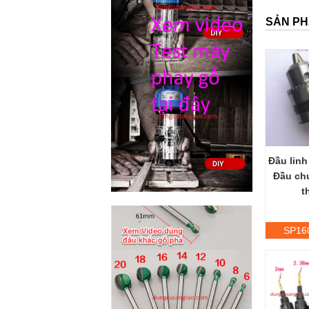
SẢN PH
Đầu linh
Đầu ch
t
SP16