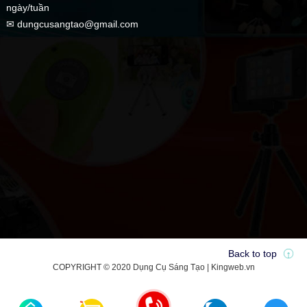
ngày/tuần
✉ dungcusangtao@gmail.com
Back to top
COPYRIGHT © 2020 Dụng Cụ Sáng Tạo | Kingweb.vn