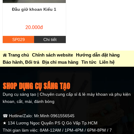
Đầu giữ khoan Kiểu 1
20.000đ
SP029
Chi tiết
Trang chủ
Chính sách website
Hướng dẫn đặt hàng
Bảo hành, Đổi trả
Địa chỉ mua hàng
Tin tức
Liên hệ
SHOP DỤNG CỤ SÁNG TẠO
Dụng cụ sáng tạo | Chuyên cung cấp sỉ & lẻ máy khoan và phụ kiện
khoan, cắt, mài, đánh bóng
☎ Hotline/Zalo: Mr.Minh 0961556545
★ 134 Lương Ngọc Quyến P.5 Q.Gò Vấp Tp.HCM
Thời gian làm việc: 8AM-12AM / 1PM-4PM / 6PM-8PM / 7