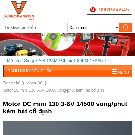
0961556545
Nhập tên sản phẩm cần tìm, VD: máy đa năng, mũi khoan...
Mở cửa: Sáng 8 AM-12AM / Chiều 1:30PM-16PM / Tối
18h-20h
DANH MỤC SẢN PHẨM
Trang chủ
❯
Motor DC
❯
Motor DC mini 130 3-6V 14500 vòng/phút kèm bát cố định
Motor DC mini 130 3-6V 14500 vòng/phút
kèm bát cố định