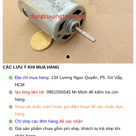
CÁC LƯU Ý KHI MUA HÀNG
Địa chỉ mua hàng
: 134 Lương Ngọc Quyến, P5, Gò Vấp,
HCM
Vui lòng liên hệ
: 0961556545 Mr.Minh để kiểm tra còn
hàng.
Shop sẽ nhắn zalo/ hoặc gọi điện thoại để xác nhận đơn
hàng
Chỉ ship các đơn hàng
đã xác nhận
Giá sản phẩm chưa gồm phí ship, khách tự trả ship khi
nhận hàng