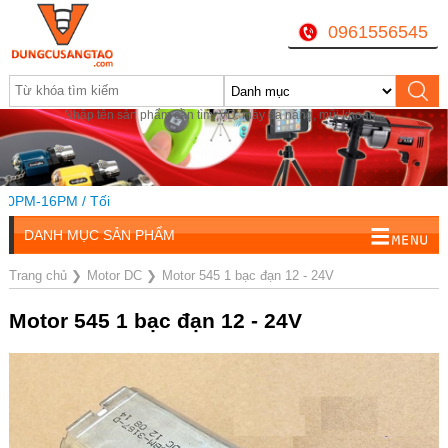
0961556545
Nhập tên sản phẩm cần tìm, VD: máy đa năng, mũi khoan...
M-16PM / Tối
DANH MỤC SẢN PHẨM
Trang chủ
❯
Motor DC
❯
Motor 545 1 bạc đạn 12 - 24V
Motor 545 1 bạc đạn 12 - 24V