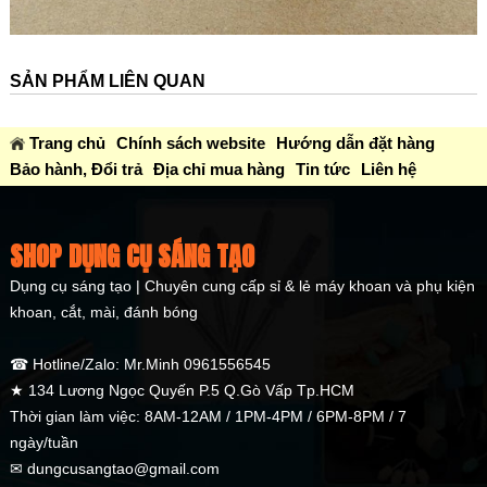
SẢN PHẨM LIÊN QUAN
Trang chủ
Chính sách website
Hướng dẫn đặt hàng
Bảo hành, Đổi trả
Địa chỉ mua hàng
Tin tức
Liên hệ
SHOP DỤNG CỤ SÁNG TẠO
Dụng cụ sáng tạo | Chuyên cung cấp sỉ & lẻ máy khoan và phụ kiện
khoan, cắt, mài, đánh bóng
☎ Hotline/Zalo: Mr.Minh 0961556545
★ 134 Lương Ngọc Quyến P.5 Q.Gò Vấp Tp.HCM
Thời gian làm việc: 8AM-12AM / 1PM-4PM / 6PM-8PM / 7
ngày/tuần
✉ dungcusangtao@gmail.com