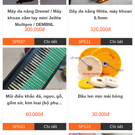
Máy đa năng Dremel / Máy
Dây đa năng Hilda, máy khoan
khoan cầm tay mini Jeilite
6.5mm
Multipro / DEMBNL
300.000đ
320.000đ
SP037
Chi tiết
SP011
Chi tiết
Mũi điêu khắc đá, ngọc, gỗ,
Đầu len mịn mài bóng
gốm sứ, kim loại (bộ phụ...
60.000đ
30.000đ
SP033
Chi tiết
SP122
Chi tiết