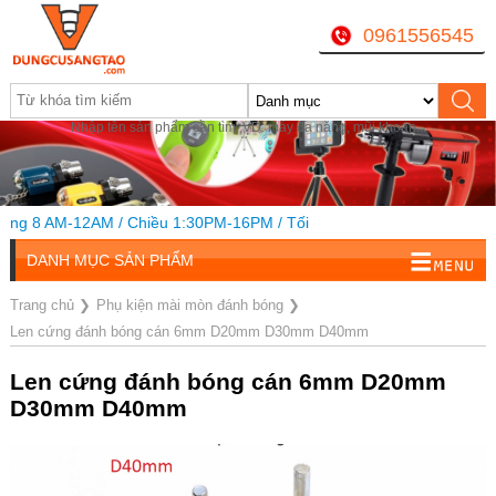
0961556545
Nhập tên sản phẩm cần tìm, VD: máy đa năng, mũi khoan...
8 AM-12AM / Chiều 1:30PM-16PM / Tối
DANH MỤC SẢN PHẨM
Trang chủ
❯
Phụ kiện mài mòn đánh bóng
❯
Len cứng đánh bóng cán 6mm D20mm D30mm D40mm
Len cứng đánh bóng cán 6mm D20mm
D30mm D40mm