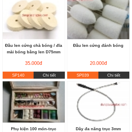
Đầu len cứng chà bóng / đĩa
Đầu len cứng đánh bóng
mài bóng bằng len D75mm
35.000đ
20.000đ
SP140
Chi tiết
SP039
Chi tiết
Phụ kiện 100 món-trục
Dây đa năng trục 3mm