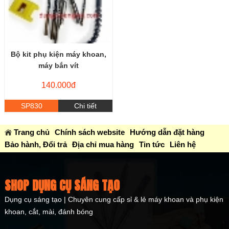
Bộ kit phụ kiện máy khoan,
máy bắn vít
140.000đ
SP830
Chi tiết
Trang chủ
Chính sách website
Hướng dẫn đặt hàng
Bảo hành, Đổi trả
Địa chỉ mua hàng
Tin tức
Liên hệ
SHOP DỤNG CỤ SÁNG TẠO
Dụng cụ sáng tạo | Chuyên cung cấp sỉ & lẻ máy khoan và phụ kiện
khoan, cắt, mài, đánh bóng