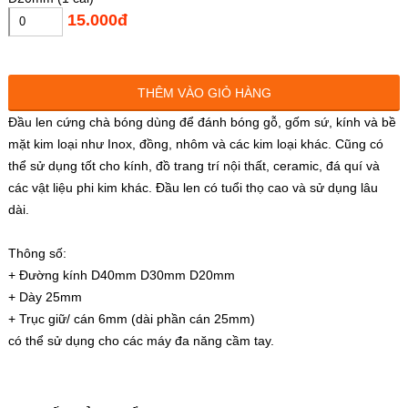
15.000đ
THÊM VÀO GIỎ HÀNG
Đầu len cứng chà bóng dùng để đánh bóng gỗ, gốm sứ, kính và bề
mặt kim loại như Inox, đồng, nhôm và các kim loại khác. Cũng có
thể sử dụng tốt cho kính, đồ trang trí nội thất, ceramic, đá quí và
các vật liệu phi kim khác. Đầu len có tuổi thọ cao và sử dụng lâu
dài.
Thông số:
+ Đường kính D40mm D30mm D20mm
+ Dày 25mm
+ Trục giữ/ cán 6mm (dài phần cán 25mm)
có thể sử dụng cho các máy đa năng cầm tay.