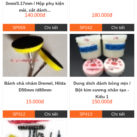
3mm/3.17mm / Hộp phụ kiện
mài, cắt đánh...
140.000đ
180.000đ
SP059
Chi tiết
SP242
Chi tiết
Bánh chà nhám Dremel, Hilda
Dung dich đánh bóng mịn /
D50mm /d80mm
Bột kim cương nhân tạo -
Kiểu 1
15.000đ
150.000đ
SP312
Chi tiết
SP413
Chi tiết