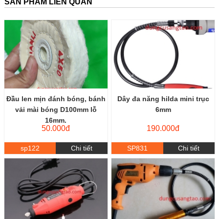
SẢN PHẨM LIÊN QUAN
Đầu len mịn đánh bóng, bánh
Dây đa năng hilda mini trục
vải mài bóng D100mm lỗ
6mm
16mm.
50.000đ
190.000đ
sp122
Chi tiết
SP831
Chi tiết