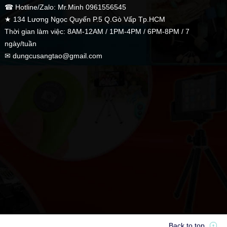
☎ Hotline/Zalo: Mr.Minh 0961556545
★ 134 Lương Ngọc Quyến P.5 Q.Gò Vấp Tp.HCM
Thời gian làm việc: 8AM-12AM / 1PM-4PM / 6PM-8PM / 7
ngày/tuần
✉ dungcusangtao@gmail.com
Back to top