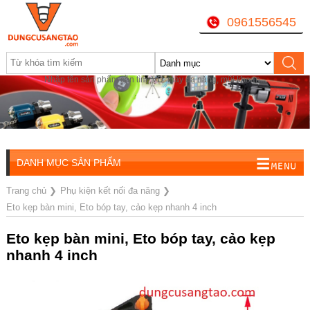
0961556545
Nhập tên sản phẩm cần tìm, VD: máy đa năng, mũi khoan...
DANH MỤC SẢN PHẨM
Trang chủ
❯
Phụ kiện kết nối đa năng
❯
Eto kẹp bàn mini, Eto bóp tay, cảo kẹp nhanh 4 inch
Eto kẹp bàn mini, Eto bóp tay, cảo kẹp
nhanh 4 inch