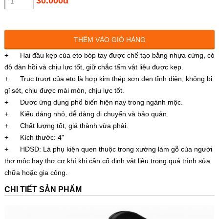
30.000đ
THÊM VÀO GIỎ HÀNG
+ Hai đầu kẹp của eto bóp tay được chế tạo bằng nhựa cứng, có
độ đàn hồi và chịu lực tốt, giữ chắc tấm vật liệu được kẹp.
+ Trục trượt của eto là hợp kim thép sơn đen tĩnh điện, không bi
gỉ sét, chịu được mài mòn, chịu lực tốt.
+ Đươc ứng dụng phổ biến hiện nay trong ngành mộc.
+ Kiểu dáng nhỏ, dễ dàng di chuyển và bảo quản.
+ Chất lượng tốt, giá thành vừa phải.
+ Kích thước: 4"
+ HDSD: Là phụ kiện quen thuộc trong xưởng làm gỗ của người
thợ mộc hay thợ cơ khí khi cần cố định vật liệu trong quá trình sửa
chữa hoặc gia công.
CHI TIẾT SẢN PHẨM