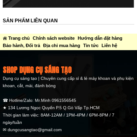
SẢN PHẨM LIÊN QUAN
Trang chủ
Chính sách website
Hướng dẫn đặt hàng
Bảo hành, Đổi trả
Địa chỉ mua hàng
Tin tức
Liên hệ
SHOP DỤNG CỤ SÁNG TẠO
Dụng cụ sáng tạo | Chuyên cung cấp sỉ & lẻ máy khoan và phụ kiện
khoan, cắt, mài, đánh bóng
☎ Hotline/Zalo: Mr.Minh 0961556545
★ 134 Lương Ngọc Quyến P.5 Q.Gò Vấp Tp.HCM
Thời gian làm việc: 8AM-12AM / 1PM-4PM / 6PM-8PM / 7
ngày/tuần
✉ dungcusangtao@gmail.com