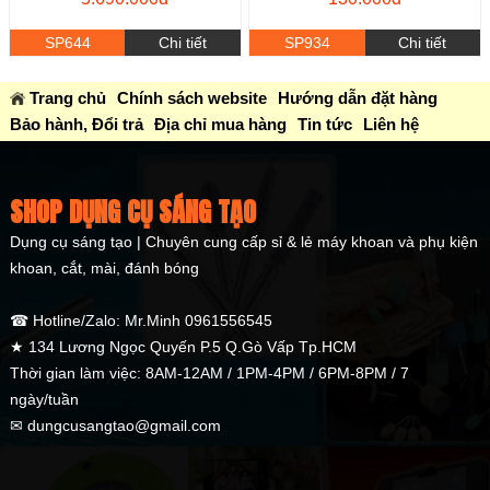
SP644
Chi tiết
SP934
Chi tiết
Trang chủ
Chính sách website
Hướng dẫn đặt hàng
Bảo hành, Đổi trả
Địa chỉ mua hàng
Tin tức
Liên hệ
SHOP DỤNG CỤ SÁNG TẠO
Dụng cụ sáng tạo | Chuyên cung cấp sỉ & lẻ máy khoan và phụ kiện
khoan, cắt, mài, đánh bóng
☎ Hotline/Zalo: Mr.Minh 0961556545
★ 134 Lương Ngọc Quyến P.5 Q.Gò Vấp Tp.HCM
Thời gian làm việc: 8AM-12AM / 1PM-4PM / 6PM-8PM / 7
ngày/tuần
✉ dungcusangtao@gmail.com