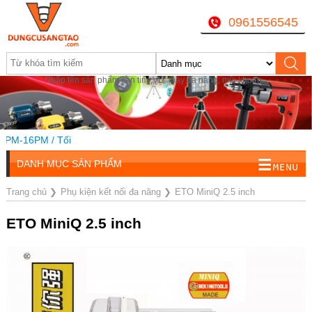
0961556545
Nhập tên sản phẩm cần tìm, VD: máy đa năng, mũi khoan...
PM-16PM / Tối
DANH MỤC SẢN PHẨM
Trang chủ
❯
Phụ kiện kết nối đa năng
❯
ETO MiniQ 2.5 inch
ETO MiniQ 2.5 inch