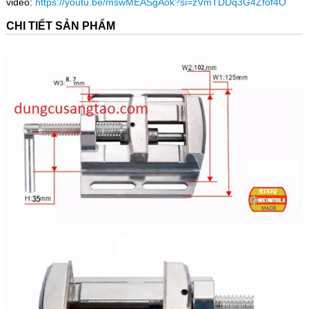
video:
https://youtu.be/mswMEASgAok?si=zVmTDDq3G4Zfof4O
CHI TIẾT SẢN PHẨM