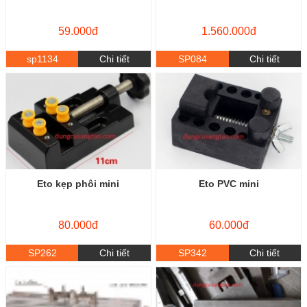
59.000đ
1.560.000đ
sp1134
Chi tiết
SP084
Chi tiết
Eto kẹp phôi mini
Eto PVC mini
80.000đ
60.000đ
SP262
Chi tiết
SP342
Chi tiết