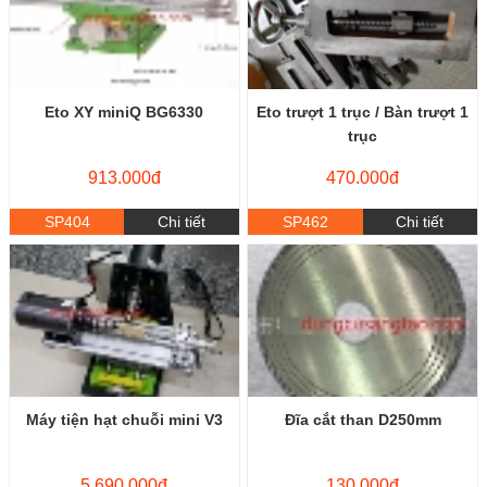
Eto XY miniQ BG6330
Eto trượt 1 trục / Bàn trượt 1
trục
913.000đ
470.000đ
SP404
Chi tiết
SP462
Chi tiết
Máy tiện hạt chuỗi mini V3
Đĩa cắt than D250mm
5.690.000đ
130.000đ