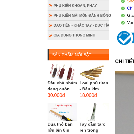
Sho
PHỤ KIỆN KHOAN, PHAY
Chỉ
Giá
PHỤ KIỆN MÀI MÒN ĐÁNH BÓNG
Vui
DAO TIỆN - KHẮC TAY - ĐỤC TỈA
GIA DỤNG THÔNG MINH
SẢN PHẨM NỔI BẬT
CHI TI
Đầu chà nhám
Loại phủ titan
dạng cuộn
- Đầu kim
loại dài gắn
cương hình
30.000đ
18.000đ
máy khoan,
trụ loại dài
cốt 3mm
(mũi mài...
đầu...
Dũa thô bản
Tay cầm taro
lớn 6in 8in
ren trong