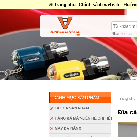
Trang chủ
Chính sách website
Hướng
Nhập tên sản p
DANH MỤC SẢN PHẨM
Trang chủ
TẤT CẢ SẢN PHẨM
Đĩa cắ
HÀNG RÃ MÁY-LIÊN HỆ CHI TIẾT
MÁY ĐA NĂNG