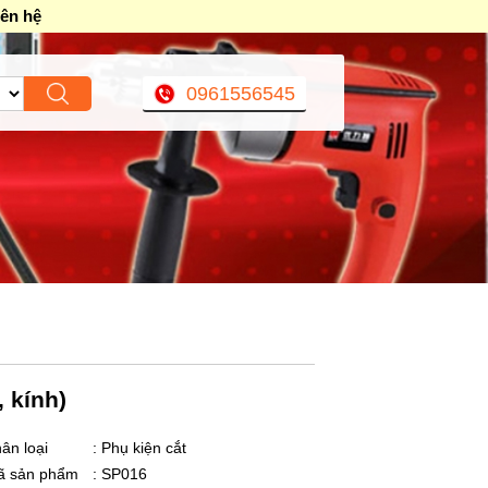
iên hệ
0961556545
, kính)
ân loại
: Phụ kiện cắt
ã sản phẩm
: SP016