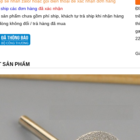
p sẽ nhắn zalo/ hoặc gọi điện thoại để xác nhận đơn hàng
 ship các đơn hàng
đã xác nhận
Đĩ
 sản phẩm chưa gồm phí ship, khách tự trả ship khi nhận hàng
tr
 lòng không đổi / trả hàng đã mua
th
gạ
22
Gi
ẾT SẢN PHẨM