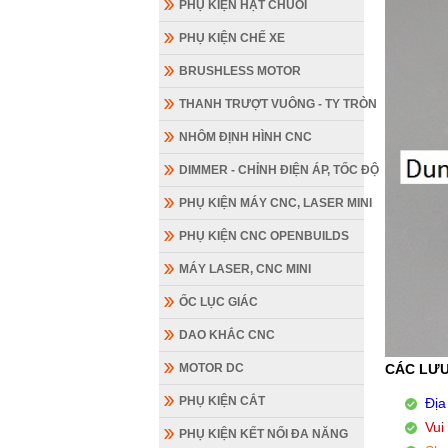
PHỤ KIỆN HẠT CHUỖI
PHỤ KIỆN CHẾ XE
BRUSHLESS MOTOR
THANH TRƯỢT VUÔNG - TY TRÒN
NHÔM ĐỊNH HÌNH CNC
DIMMER - CHỈNH ĐIỆN ÁP, TỐC ĐỘ
PHỤ KIỆN MÁY CNC, LASER MINI
PHỤ KIỆN CNC OPENBUILDS
MÁY LASER, CNC MINI
ỐC LỤC GIÁC
DAO KHẮC CNC
MOTOR DC
CÁC LƯU
PHỤ KIỆN CẮT
Địa
Vui
PHỤ KIỆN KẾT NỐI ĐA NĂNG