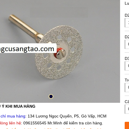
L
D
D
D
T
Câ
 Ý KHI MUA HÀNG
 chỉ mua hàng
: 134 Lương Ngọc Quyến, P5, Gò Vấp, HCM
 lòng liên hệ
: 0961556545 Mr.Minh để kiểm tra còn hàng.