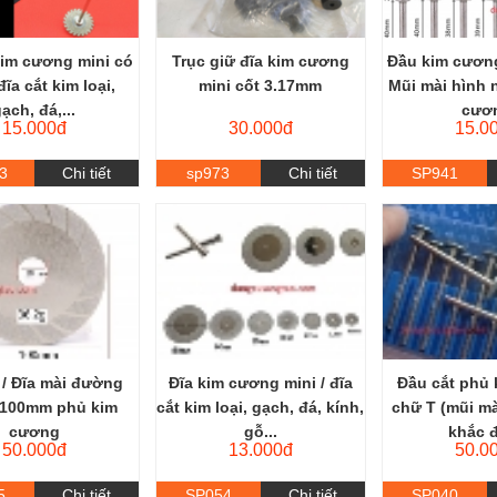
kim cương mini có
Trục giữ đĩa kim cương
Đầu kim cương
đĩa cắt kim loại,
mini cốt 3.17mm
Mũi mài hình 
ạch, đá,...
cươ
15.000đ
30.000đ
15.0
3
Chi tiết
sp973
Chi tiết
SP941
 / Đĩa mài đường
Đĩa kim cương mini / đĩa
Đầu cắt phủ
D100mm phủ kim
cắt kim loại, gạch, đá, kính,
chữ T (mũi mà
cương
gỗ...
khắc đ
50.000đ
13.000đ
50.0
5
Chi tiết
SP054
Chi tiết
SP040