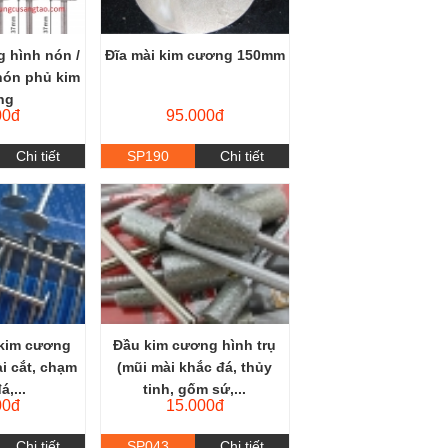
 hình nón /
Đĩa mài kim cương 150mm
nón phủ kim
ng
00đ
95.000đ
Chi tiết
SP190
Chi tiết
 kim cương
Đầu kim cương hình trụ
i cắt, chạm
(mũi mài khắc đá, thủy
á,...
tinh, gốm sứ,...
00đ
15.000đ
Chi tiết
SP043
Chi tiết