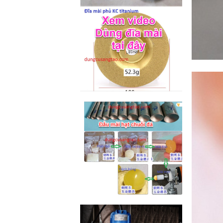
M2-M6 (mã...