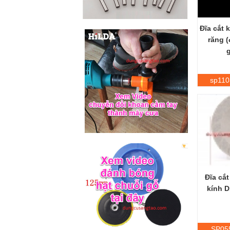
Đĩa cắt 
răng (
g
sp110
Đĩa cắt
kính 
SP05