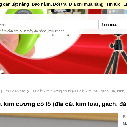
 dẫn đặt hàng
Bảo hành, Đổi trả
Địa chỉ mua hàng
Tin tức
L
hẩm cần tìm, VD: máy đa năng, mũi khoan...
❯
Phụ kiện cắt
❯
Đĩa cắt kim cương có lỗ (đĩa cắt kim loại, gạch, đá, kính)
t kim cương có lỗ (đĩa cắt kim loại, gạch, đá
Ph
M