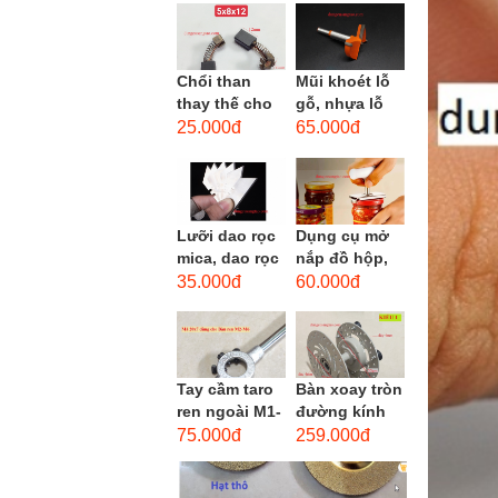
men xoắn
cao...
Chổi than
Mũi khoét lỗ
thay thế cho
gỗ, nhựa lỗ
động cơ, chổi
lớn D40mm-
25.000đ
65.000đ
than sửa
D60mm (Hole
motor máy
opener)
khoan,...
Lưỡi dao rọc
Dụng cụ mở
mica, dao rọc
nắp đồ hộp,
cáp hình
mở nắp lon
35.000đ
60.000đ
thang
thủy tinh
đường kính...
Tay cầm taro
Bàn xoay tròn
ren ngoài M1-
đường kính
M1.8 (mã
22cm bằng
75.000đ
259.000đ
16x5) / Tay
sắt
vặn Bàn ren