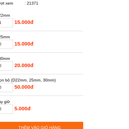
ượt xem
: 21371
22mm
15.000đ
25mm
15.000đ
30mm
20.000đ
rọn bộ (D22mm, 25mm, 30mm)
50.000đ
y giữ
5.000đ
THÊM VÀO GIỎ HÀNG