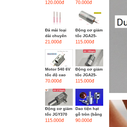
phẳng - độ
dùng cho mũi
120.000đ
70.000đ
hạt: thô #46
taro từ M1-
M12
Đá mài loại
Động cơ giảm
dài chuyên
tốc JGA25-
dùng mài
370 3-12 VDC.
21.000đ
115.000đ
khuôn kim
Motor hộp số
loại, đá mài
mini JGA25-
cạnh,...
370...
Motor 540 6V
Động cơ giảm
tốc độ cao
tốc JGA25-
20.000 vòng/
310 6-12 VDC.
70.000đ
115.000đ
phút, high
Motor hộp số
torque
mini JGA25-
310
Động cơ giảm
Dao tiện hạt
tốc JGY370
gỗ tròn (bằng
DC bánh răng
thép trắng)
115.000đ
90.000đ
tự khóa mô-
trục 8mm