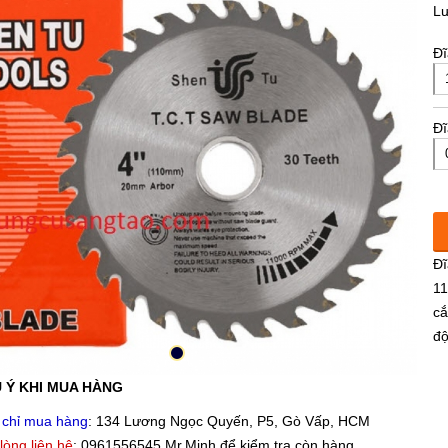
L
Đĩ
Đĩ
Đĩ
11
cắ
độ
 Ý KHI MUA HÀNG
 chỉ mua hàng
: 134 Lương Ngọc Quyến, P5, Gò Vấp, HCM
 lòng liên hệ
: 0961556545 Mr.Minh để kiểm tra còn hàng.