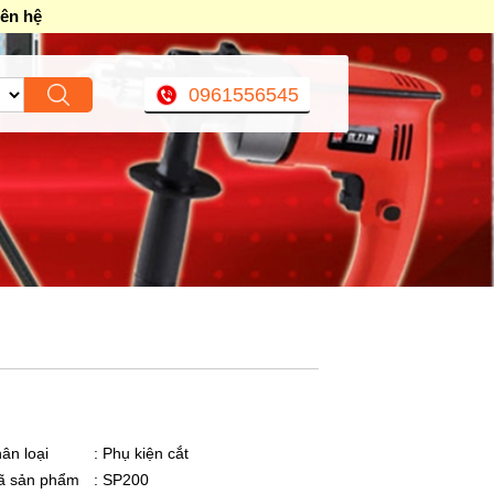
iên hệ
0961556545
ân loại
: Phụ kiện cắt
ã sản phẩm
: SP200