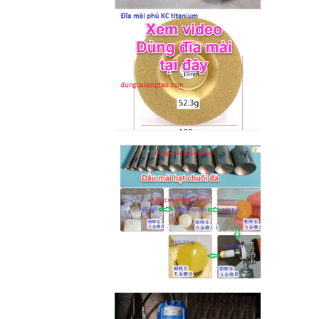
M2-M6 (mã...