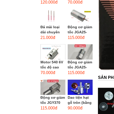
phẳng - độ
dùng cho mũi
120.000đ
70.000đ
hạt: thô #46
taro từ M1-
M12
Đá mài loại
Động cơ giảm
dài chuyên
tốc JGA25-
dùng mài
370 3-12 VDC.
21.000đ
115.000đ
khuôn kim
Motor hộp số
loại, đá mài
mini JGA25-
cạnh,...
370...
Motor 540 6V
Động cơ giảm
tốc độ cao
tốc JGA25-
20.000 vòng/
310 6-12 VDC.
70.000đ
115.000đ
SẢN PH
phút, high
Motor hộp số
torque
mini JGA25-
310
Động cơ giảm
Dao tiện hạt
tốc JGY370
gỗ tròn (bằng
DC bánh răng
thép trắng)
115.000đ
90.000đ
tự khóa mô-
trục 8mm