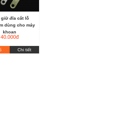
 giữ đĩa cắt lỗ
m dùng cho máy
khoan
40.000đ
5
Chi tiết