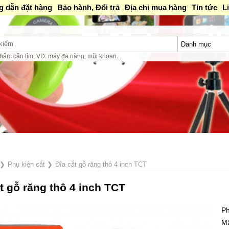
 dẫn đặt hàng
Bảo hành, Đổi trả
Địa chỉ mua hàng
Tin tức
L
hẩm cần tìm, VD: máy đa năng, mũi khoan...
hiều 1:30PM-16PM / Tối 18h-20h
❯
Phụ kiện cắt
❯
Đĩa cắt gỗ răng thô 4 inch TCT
t gỗ răng thô 4 inch TCT
Ph
M