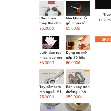
men xoắn
cao...
Trục
Chổi than
Mũi khoét lỗ
16/20m
thay thế cho
gỗ, nhựa lỗ
động cơ, chổi
lớn D40mm-
25.000đ
65.000đ
than sửa
D60mm (Hole
motor máy
opener)
SP10
khoan,...
Lưỡi dao rọc
Dụng cụ mở
mica, dao rọc
nắp đồ hộp,
cáp hình
mở nắp lon
35.000đ
60.000đ
thang
thủy tinh
đường kính...
Tay cầm taro
Bàn xoay tròn
ren ngoài M1-
đường kính
M1.8 (mã
22cm bằng
75.000đ
259.000đ
16x5) / Tay
sắt
vặn Bàn ren