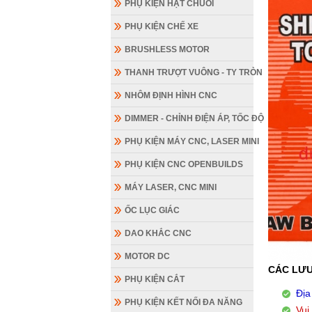
PHỤ KIỆN HẠT CHUỖI
PHỤ KIỆN CHẾ XE
BRUSHLESS MOTOR
THANH TRƯỢT VUÔNG - TY TRÒN
NHÔM ĐỊNH HÌNH CNC
DIMMER - CHỈNH ĐIỆN ÁP, TỐC ĐỘ
PHỤ KIỆN MÁY CNC, LASER MINI
PHỤ KIỆN CNC OPENBUILDS
MÁY LASER, CNC MINI
ỐC LỤC GIÁC
DAO KHẮC CNC
MOTOR DC
CÁC LƯU
PHỤ KIỆN CẮT
Địa
PHỤ KIỆN KẾT NỐI ĐA NĂNG
Vui