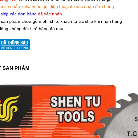
p sẽ nhắn zalo/ hoặc gọi điện thoại để xác nhận đơn hàng
 ship các đơn hàng
đã xác nhận
 sản phẩm chưa gồm phí ship, khách tự trả ship khi nhận hàng
 lòng không đổi / trả hàng đã mua
ẾT SẢN PHẨM