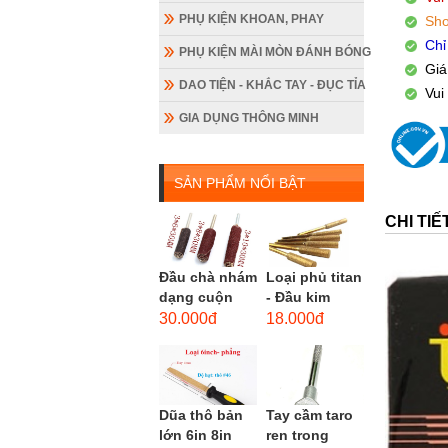
PHỤ KIỆN KHOAN, PHAY
Sho
Chỉ
PHỤ KIỆN MÀI MÒN ĐÁNH BÓNG
Giá
DAO TIỆN - KHẮC TAY - ĐỤC TỈA
Vui
GIA DỤNG THÔNG MINH
SẢN PHẨM NỔI BẬT
CHI TI
Đầu chà nhám
Loại phủ titan
dạng cuộn
- Đầu kim
loại dài gắn
cương hình
30.000đ
18.000đ
máy khoan,
trụ loại dài
cốt 3mm
(mũi mài...
đầu...
Dũa thô bản
Tay cầm taro
lớn 6in 8in
ren trong