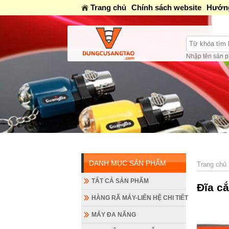
Trang chủ
Chính sách website
Hướng
Nhập tên sản p
Mở cửa: Sáng 8 AM-12AM / C
DANH MỤC SẢN PHẨM
Trang chủ
TẤT CẢ SẢN PHẨM
Đĩa cắ
HÀNG RÃ MÁY-LIÊN HỆ CHI TIẾT
MÁY ĐA NĂNG