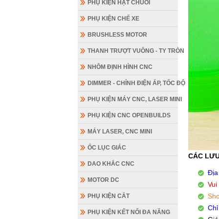
PHỤ KIỆN HẠT CHUỖI
PHỤ KIỆN CHẾ XE
BRUSHLESS MOTOR
THANH TRƯỢT VUÔNG - TY TRÒN
NHÔM ĐỊNH HÌNH CNC
DIMMER - CHỈNH ĐIỆN ÁP, TỐC ĐỘ
PHỤ KIỆN MÁY CNC, LASER MINI
PHỤ KIỆN CNC OPENBUILDS
MÁY LASER, CNC MINI
ỐC LỤC GIÁC
CÁC LƯU
DAO KHẮC CNC
Địa
MOTOR DC
Vui
Sho
PHỤ KIỆN CẮT
Chỉ
PHỤ KIỆN KẾT NỐI ĐA NĂNG