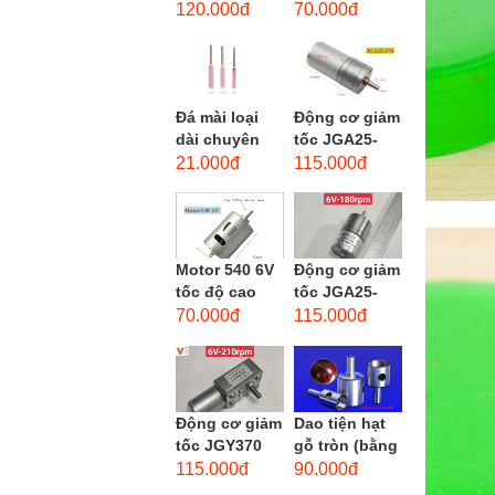
phẳng - độ
dùng cho mũi
120.000đ
70.000đ
hạt: thô #46
taro từ M1-
M12
Đá mài loại
Động cơ giảm
dài chuyên
tốc JGA25-
dùng mài
370 3-12 VDC.
21.000đ
115.000đ
khuôn kim
Motor hộp số
loại, đá mài
mini JGA25-
cạnh,...
370...
Motor 540 6V
Động cơ giảm
tốc độ cao
tốc JGA25-
20.000 vòng/
310 6-12 VDC.
70.000đ
115.000đ
phút, high
Motor hộp số
torque
mini JGA25-
310
Động cơ giảm
Dao tiện hạt
tốc JGY370
gỗ tròn (bằng
DC bánh răng
thép trắng)
115.000đ
90.000đ
tự khóa mô-
trục 8mm