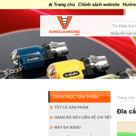
Trang chủ
Chính sách website
Hướng
Nhập tên sản p
DANH MỤC SẢN PHẨM
Trang chủ
TẤT CẢ SẢN PHẨM
Đĩa c
HÀNG RÃ MÁY-LIÊN HỆ CHI TIẾT
MÁY ĐA NĂNG