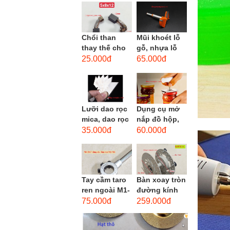
men xoắn
cao...
Chổi than
Mũi khoét lỗ
thay thế cho
gỗ, nhựa lỗ
động cơ, chổi
lớn D40mm-
25.000đ
65.000đ
than sửa
D60mm (Hole
motor máy
opener)
khoan,...
Lưỡi dao rọc
Dụng cụ mở
mica, dao rọc
nắp đồ hộp,
cáp hình
mở nắp lon
35.000đ
60.000đ
thang
thủy tinh
đường kính...
Tay cầm taro
Bàn xoay tròn
ren ngoài M1-
đường kính
M1.8 (mã
22cm bằng
75.000đ
259.000đ
16x5) / Tay
sắt
vặn Bàn ren