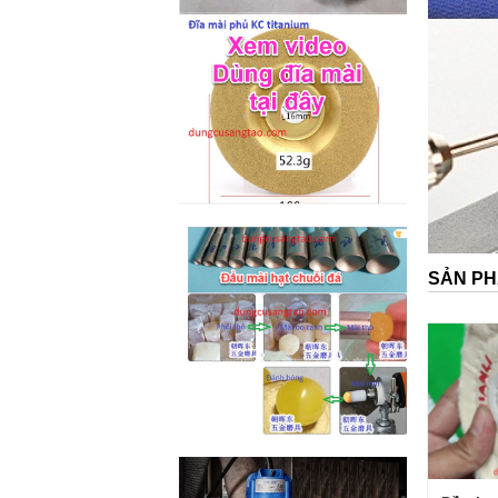
M2-M6 (mã...
SẢN PH