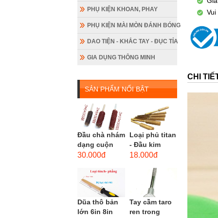
Giá
PHỤ KIỆN KHOAN, PHAY
Vui
PHỤ KIỆN MÀI MÒN ĐÁNH BÓNG
DAO TIỆN - KHẮC TAY - ĐỤC TỈA
GIA DỤNG THÔNG MINH
CHI TI
SẢN PHẨM NỔI BẬT
Đầu chà nhám
Loại phủ titan
dạng cuộn
- Đầu kim
loại dài gắn
cương hình
30.000đ
18.000đ
máy khoan,
trụ loại dài
cốt 3mm
(mũi mài...
đầu...
Dũa thô bản
Tay cầm taro
lớn 6in 8in
ren trong