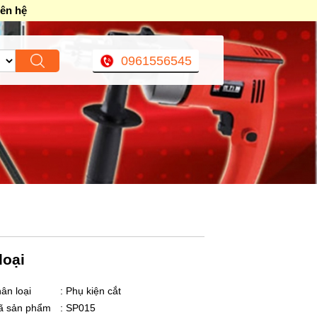
iên hệ
0961556545
loại
ân loại
: Phụ kiện cắt
ã sản phẩm
: SP015