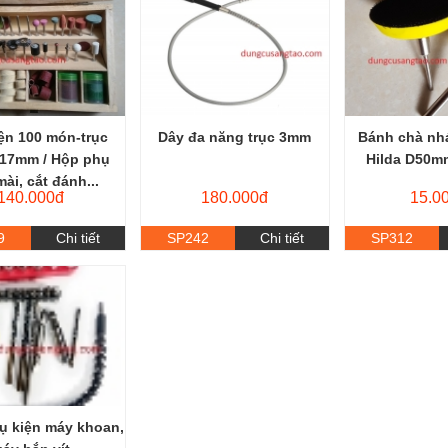
ện 100 món-trục
Dây đa năng trục 3mm
Bánh chà nh
17mm / Hộp phụ
Hilda D50m
mài, cắt đánh...
140.000đ
180.000đ
15.0
9
Chi tiết
SP242
Chi tiết
SP312
hụ kiện máy khoan,