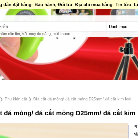
 dẫn đặt hàng
Bảo hành, Đổi trả
Địa chỉ mua hàng
Tin tức
L
hẩm cần tìm, VD: máy đa năng, mũi khoan...
❯
Phụ kiện cắt
❯
Đĩa cắt đá mỏng/ đá cắt mỏng D25mm/ đá cắt kim loại
ắt đá mỏng/ đá cắt mỏng D25mm/ đá cắt kim 
Ph
M