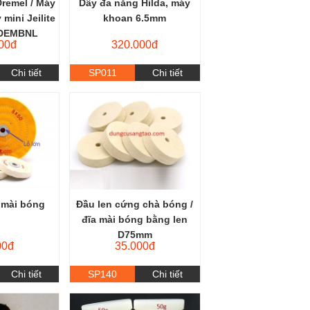
remel / Máy
Dây đa năng Hilda, máy
mini Jeilite
khoan 6.5mm
/ DEMBNL
00đ
320.000đ
Chi tiết
SP011
Chi tiết
 mài bóng
Đầu len cứng chà bóng /
đĩa mài bóng bằng len
D75mm
00đ
35.000đ
Chi tiết
SP140
Chi tiết