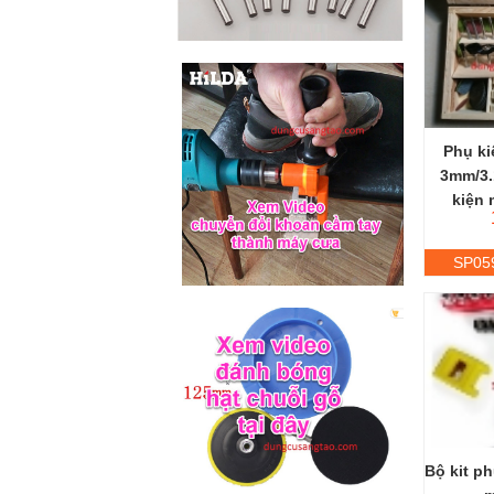
Phụ ki
3mm/3.
kiện 
SP05
Bộ kit p