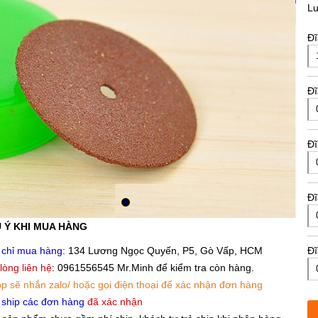
L
Đĩ
Đĩ
Đĩ
Đĩ
 Ý KHI MUA HÀNG
 chỉ mua hàng
: 134 Lương Ngọc Quyến, P5, Gò Vấp, HCM
Đĩ
 lòng liên hệ
: 0961556545 Mr.Minh để kiểm tra còn hàng.
p sẽ nhắn zalo/ hoặc gọi điện thoại để xác nhận đơn hàng
 ship các đơn hàng
đã xác nhận
Tr