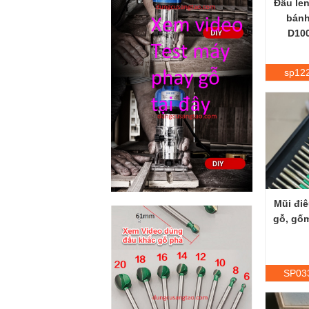
Đầu le
bánh
D10
sp12
Mũi điê
gỗ, gốm
SP03