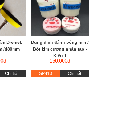
ám Dremel,
Dung dich đánh bóng mịn /
m /d80mm
Bột kim cương nhân tạo -
Kiểu 1
00đ
150.000đ
Chi tiết
SP413
Chi tiết