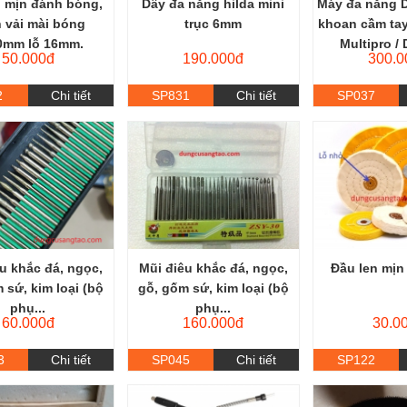
n mịn đánh bóng,
Dây đa năng hilda mini
Máy đa năng D
 vải mài bóng
trục 6mm
khoan cầm tay 
0mm lỗ 16mm.
Multipro 
50.000đ
190.000đ
300.0
2
Chi tiết
SP831
Chi tiết
SP037
u khắc đá, ngọc,
Mũi điêu khắc đá, ngọc,
Đầu len mịn
 sứ, kim loại (bộ
gỗ, gốm sứ, kim loại (bộ
phụ...
phụ...
60.000đ
160.000đ
30.0
3
Chi tiết
SP045
Chi tiết
SP122