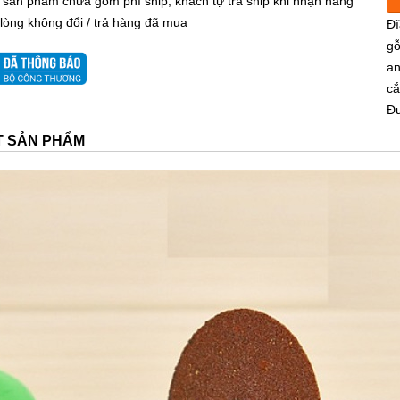
 sản phẩm chưa gồm phí ship, khách tự trả ship khi nhận hàng
 lòng không đổi / trả hàng đã mua
Đĩ
gỗ
an
cắ
Đư
ẾT SẢN PHẨM