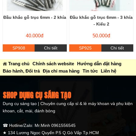
Đầu khắc gỗ trục 6mm - 2 khía
Đầu khắc gỗ trục 6mm - 3 khía
- Kiểu 2
40.000đ
50.000đ
SP908
Chi tiết
SP925
Chi tiết
Trang chủ
Chính sách website
Hướng dẫn đặt hàng
Bảo hành, Đổi trả
Địa chỉ mua hàng
Tin tức
Liên hệ
SHOP DỤNG CỤ SÁNG TẠO
Dụng cụ sáng tạo | Chuyên cung cấp sỉ & lẻ máy khoan và phụ kiện
khoan, cắt, mài, đánh bóng
☎ Hotline/Zalo: Mr.Minh 0961556545
★ 134 Lương Ngọc Quyến P.5 Q.Gò Vấp Tp.HCM