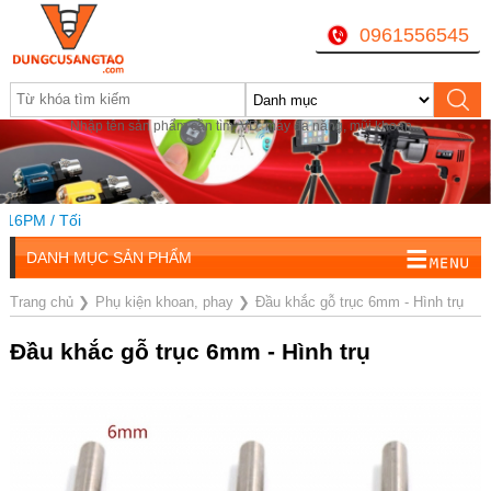
0961556545
Nhập tên sản phẩm cần tìm, VD: máy đa năng, mũi khoan...
6PM / Tối
DANH MỤC SẢN PHẨM
Trang chủ
❯
Phụ kiện khoan, phay
❯
Đầu khắc gỗ trục 6mm - Hình trụ
Đầu khắc gỗ trục 6mm - Hình trụ