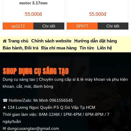
motor 3.17mm
55.000đ
55.000đ
sp1172
Chi tiết
SP077
Chi tiết
Trang chủ
Chính sách website
Hướng dẫn đặt hàng
Bảo hành, Đổi trả
Địa chỉ mua hàng
Tin tức
Liên hệ
SHOP DỤNG CỤ SÁNG TẠO
Dụng cụ sáng tạo | Chuyên cung cấp sỉ & lẻ máy khoan và phụ kiện
khoan, cắt, mài, đánh bóng
☎ Hotline/Zalo: Mr.Minh 0961556545
★ 134 Lương Ngọc Quyến P.5 Q.Gò Vấp Tp.HCM
Thời gian làm việc: 8AM-12AM / 1PM-4PM / 6PM-8PM / 7
ngày/tuần
✉ dungcusangtao@gmail.com