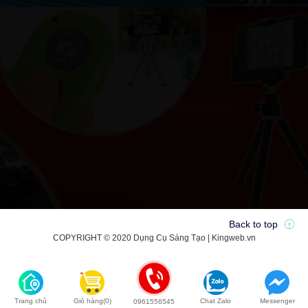
Back to top
COPYRIGHT © 2020 Dụng Cụ Sáng Tạo | Kingweb.vn
Trang chủ
Giỏ hàng(0)
Chat Zalo
Messenger
0961556545