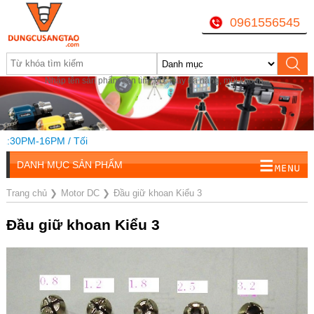
0961556545
Nhập tên sản phẩm cần tìm, VD: máy đa năng, mũi khoan...
30PM-16PM / Tối
DANH MỤC SẢN PHẨM
Trang chủ
❯
Motor DC
❯
Đầu giữ khoan Kiểu 3
Đầu giữ khoan Kiểu 3