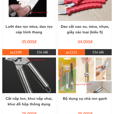
Lưỡi dao rọc mica, dao rọc
Dao cắt cao su, mica, nhựa,
cáp hình thang
giấy các loại (kiểu 5)
35.000đ
44.000đ
sp1198
Chi tiết
sp1121
Chi tiết
Cắt nắp lon, khui nắp chai,
Bộ dụng cụ chà ron gạch
khui đồ hộp thông dụng
75.000đ
35.000đ