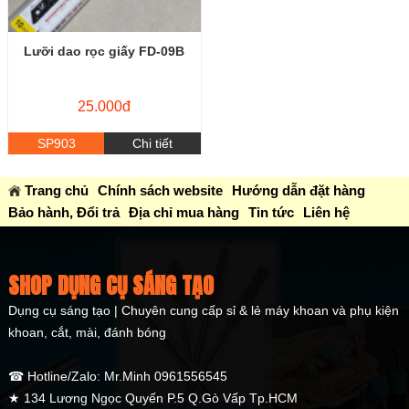
Lưỡi dao rọc giấy FD-09B
25.000đ
SP903
Chi tiết
Trang chủ
Chính sách website
Hướng dẫn đặt hàng
Bảo hành, Đổi trả
Địa chỉ mua hàng
Tin tức
Liên hệ
SHOP DỤNG CỤ SÁNG TẠO
Dụng cụ sáng tạo | Chuyên cung cấp sỉ & lẻ máy khoan và phụ kiện
khoan, cắt, mài, đánh bóng
☎ Hotline/Zalo: Mr.Minh 0961556545
★ 134 Lương Ngọc Quyến P.5 Q.Gò Vấp Tp.HCM