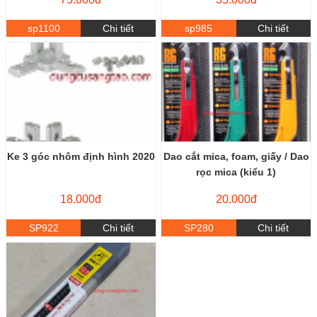
sp1100
Chi tiết
sp985
Chi tiết
Ke 3 góc nhôm định hình 2020
Dao cắt mica, foam, giấy / Dao
rọc mica (kiểu 1)
18.000đ
20.000đ
SP922
Chi tiết
SP280
Chi tiết