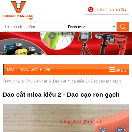
0961556545
Nhập tên sản phẩm cần tìm, VD: máy đa năng, mũi khoan...
DANH MỤC SẢN PHẨM
Trang chủ
❯
Phụ kiện cắt
❯
Dao cắt mica kiểu 2 - Dao cạo ron gạch
Dao cắt mica kiểu 2 - Dao cạo ron gạch