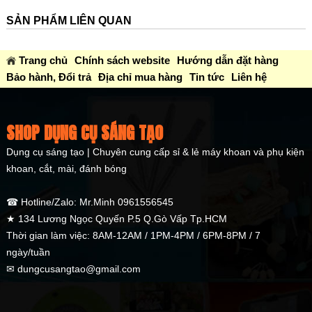
SẢN PHẨM LIÊN QUAN
Trang chủ
Chính sách website
Hướng dẫn đặt hàng
Bảo hành, Đổi trả
Địa chỉ mua hàng
Tin tức
Liên hệ
SHOP DỤNG CỤ SÁNG TẠO
Dụng cụ sáng tạo | Chuyên cung cấp sỉ & lẻ máy khoan và phụ kiện
khoan, cắt, mài, đánh bóng
☎ Hotline/Zalo: Mr.Minh 0961556545
★ 134 Lương Ngọc Quyến P.5 Q.Gò Vấp Tp.HCM
Thời gian làm việc: 8AM-12AM / 1PM-4PM / 6PM-8PM / 7
ngày/tuần
✉ dungcusangtao@gmail.com