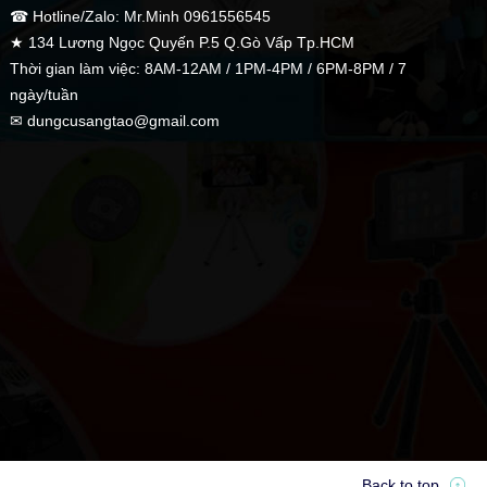
☎ Hotline/Zalo: Mr.Minh 0961556545
★ 134 Lương Ngọc Quyến P.5 Q.Gò Vấp Tp.HCM
Thời gian làm việc: 8AM-12AM / 1PM-4PM / 6PM-8PM / 7
ngày/tuần
✉ dungcusangtao@gmail.com
Back to top