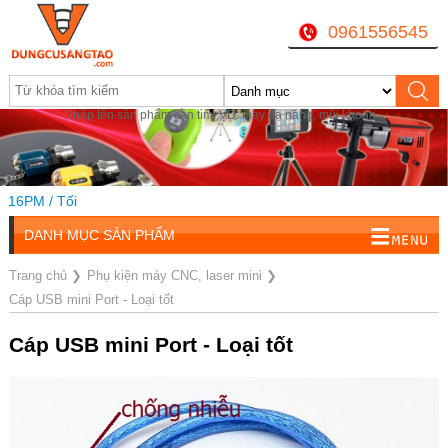
0961556545
Nhập tên sản phẩm cần tìm, VD: máy đa năng, mũi khoan...
16PM / Tối
DANH MỤC SẢN PHẨM
Trang chủ
❯
Phụ kiện máy CNC, laser mini
❯
Cáp USB mini Port - Loại tốt
Cáp USB mini Port - Loại tốt