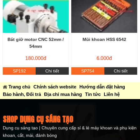
Bát giữ motor CNC 52mm /
Mũi khoan HSS 6542
54mm
180.000đ
6.000đ
SP192
Chi tiết
SP754
Chi tiết
Trang chủ
Chính sách website
Hướng dẫn đặt hàng
Bảo hành, Đổi trả
Địa chỉ mua hàng
Tin tức
Liên hệ
SHOP DỤNG CỤ SÁNG TẠO
Dụng cụ sáng tạo | Chuyên cung cấp sỉ & lẻ máy khoan và phụ kiện
khoan, cắt, mài, đánh bóng