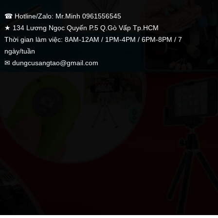
☎ Hotline/Zalo: Mr.Minh 0961556545
★ 134 Lương Ngọc Quyến P.5 Q.Gò Vấp Tp.HCM
Thời gian làm việc: 8AM-12AM / 1PM-4PM / 6PM-8PM / 7
ngày/tuần
✉ dungcusangtao@gmail.com