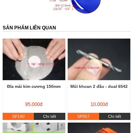
SẢN PHẨM LIÊN QUAN
Đĩa mài kim cương 150mm
Mũi khoan 2 đầu - dual 6542
95.000đ
10.000đ
SP190
Chi tiết
SP057
Chi tiết