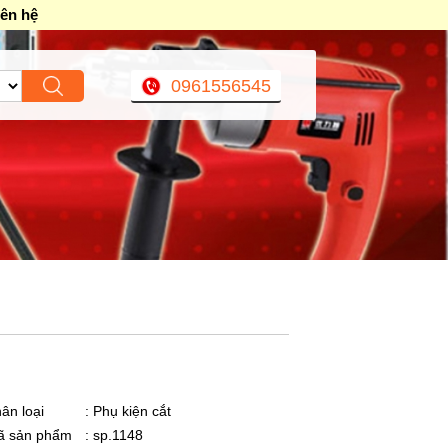
iên hệ
0961556545
ân loại
: Phụ kiện cắt
ã sản phẩm
: sp.1148