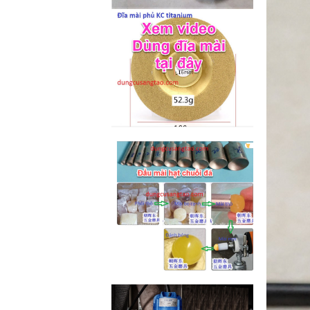
M2-M6 (mã...