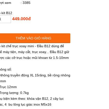
ượt xem
: 3385
 kít B12
449.000đ
THÊM VÀO GIỎ HÀNG
 kit chế trục xoay mini - Đầu B12 dùng để
ế máy tiện, máy cắt, trục xoay... Đầu B12 giữ
ợc các cỡ trục hoặc mũi khoan từ 1.5-10mm
ông số:
Nhông truyền động XL 15răng, bề rộng nhông
0mm
 Trục 12mm
Trọng lượng: 0.7kg
ụ kiện kèm theo: khóa vặn B12, 2 cây lục
ác, 4 bu lông lục giác inox M5x16