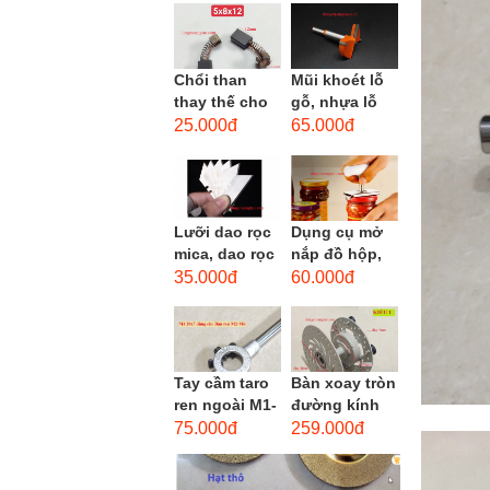
men xoắn
cao...
Chổi than
Mũi khoét lỗ
thay thế cho
gỗ, nhựa lỗ
động cơ, chổi
lớn D40mm-
25.000đ
65.000đ
than sửa
D60mm (Hole
motor máy
opener)
khoan,...
Lưỡi dao rọc
Dụng cụ mở
mica, dao rọc
nắp đồ hộp,
cáp hình
mở nắp lon
35.000đ
60.000đ
thang
thủy tinh
đường kính...
Tay cầm taro
Bàn xoay tròn
ren ngoài M1-
đường kính
M1.8 (mã
22cm bằng
75.000đ
259.000đ
16x5) / Tay
sắt
vặn Bàn ren