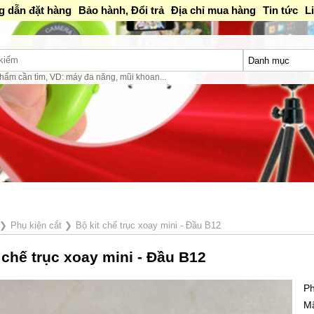
 dẫn đặt hàng
Bảo hành, Đổi trả
Địa chỉ mua hàng
Tin tức
L
hẩm cần tìm, VD: máy đa năng, mũi khoan...
❯
Phụ kiện cắt
❯
Bộ kit chế trục xoay mini - Đầu B12
 chế trục xoay mini - Đầu B12
Ph
M