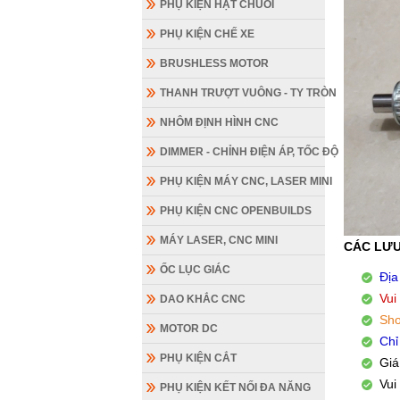
PHỤ KIỆN HẠT CHUỖI
PHỤ KIỆN CHẾ XE
BRUSHLESS MOTOR
THANH TRƯỢT VUÔNG - TY TRÒN
NHÔM ĐỊNH HÌNH CNC
DIMMER - CHỈNH ĐIỆN ÁP, TỐC ĐỘ
PHỤ KIỆN MÁY CNC, LASER MINI
PHỤ KIỆN CNC OPENBUILDS
MÁY LASER, CNC MINI
CÁC LƯU
ỐC LỤC GIÁC
Địa
Vui
DAO KHẮC CNC
Sho
MOTOR DC
Chỉ
PHỤ KIỆN CẮT
Giá
Vui
PHỤ KIỆN KẾT NỐI ĐA NĂNG