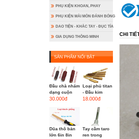
PHỤ KIỆN KHOAN, PHAY
PHỤ KIỆN MÀI MÒN ĐÁNH BÓNG
DAO TIỆN - KHẮC TAY - ĐỤC TỈA
CHI TI
GIA DỤNG THÔNG MINH
SẢN PHẨM NỔI BẬT
Đầu chà nhám
Loại phủ titan
dạng cuộn
- Đầu kim
loại dài gắn
cương hình
30.000đ
18.000đ
máy khoan,
trụ loại dài
cốt 3mm
(mũi mài...
đầu...
Dũa thô bản
Tay cầm taro
lớn 6in 8in
ren trong