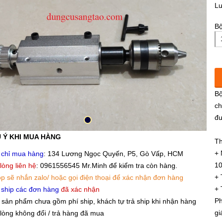
L
Bộ
Bộ
ch
đư
 Ý KHI MUA HÀNG
Th
+ 
 chỉ mua hàng
: 134 Lương Ngọc Quyến, P5, Gò Vấp, HCM
1
 lòng liên hệ
: 0961556545 Mr.Minh để kiểm tra còn hàng.
+
p sẽ nhắn zalo/ hoặc gọi điện thoại để xác nhận đơn hàng
+ 
 ship các đơn hàng
đã xác nhận
Ph
 sản phẩm chưa gồm phí ship, khách tự trả ship khi nhận hàng
gi
 lòng không đổi / trả hàng đã mua