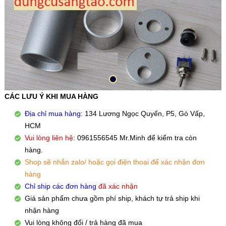
CÁC LƯU Ý KHI MUA HÀNG
Địa chỉ mua hàng
: 134 Lương Ngọc Quyến, P5, Gò Vấp,
HCM
Vui lòng liên hệ
: 0961556545 Mr.Minh để kiểm tra còn
hàng.
Shop sẽ nhắn zalo/ hoặc gọi điện thoại để xác nhận đơn
hàng
Chỉ ship các đơn hàng
đã xác nhận
Giá sản phẩm chưa gồm phí ship, khách tự trả ship khi
nhận hàng
Vui lòng không đổi / trả hàng đã mua