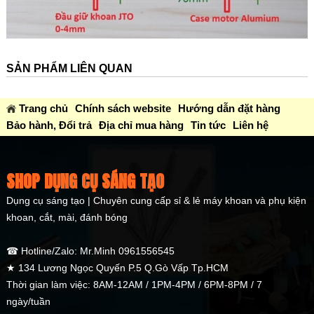
SẢN PHẨM LIÊN QUAN
Trang chủ
Chính sách website
Hướng dẫn đặt hàng
Bảo hành, Đổi trả
Địa chỉ mua hàng
Tin tức
Liên hệ
SHOP DỤNG CỤ SÁNG TẠO
Dụng cụ sáng tạo | Chuyên cung cấp sỉ & lẻ máy khoan và phụ kiện
khoan, cắt, mài, đánh bóng
☎ Hotline/Zalo: Mr.Minh 0961556545
★ 134 Lương Ngọc Quyến P.5 Q.Gò Vấp Tp.HCM
Thời gian làm việc: 8AM-12AM / 1PM-4PM / 6PM-8PM / 7
ngày/tuần