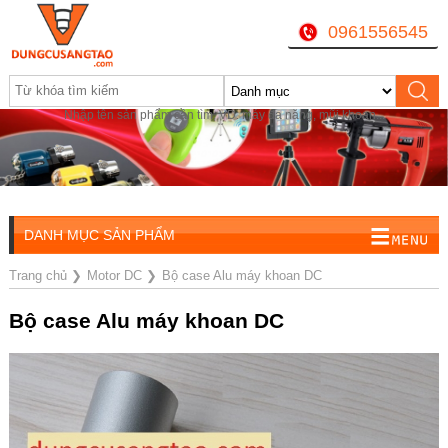
0961556545
Nhập tên sản phẩm cần tìm, VD: máy đa năng, mũi khoan...
DANH MỤC SẢN PHẨM
Trang chủ
❯
Motor DC
❯
Bộ case Alu máy khoan DC
Bộ case Alu máy khoan DC