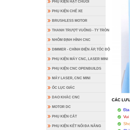
PHỤ KIỆN HẠT CHUỖI
PHỤ KIỆN CHẾ XE
BRUSHLESS MOTOR
THANH TRƯỢT VUÔNG - TY TRÒN
NHÔM ĐỊNH HÌNH CNC
DIMMER - CHỈNH ĐIỆN ÁP, TỐC ĐỘ
PHỤ KIỆN MÁY CNC, LASER MINI
PHỤ KIỆN CNC OPENBUILDS
MÁY LASER, CNC MINI
ỐC LỤC GIÁC
DAO KHẮC CNC
CÁC LƯU
MOTOR DC
Địa
PHỤ KIỆN CẮT
Vui
Sho
PHỤ KIỆN KẾT NỐI ĐA NĂNG