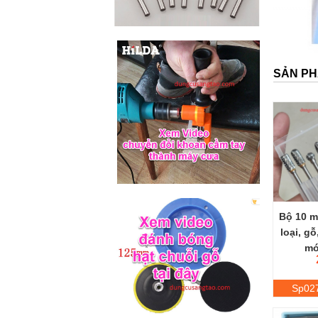
SẢN PH
Bộ 10 m
loại, g
mó
Sp02