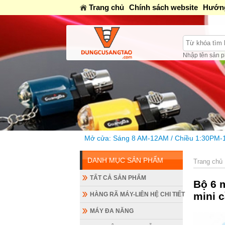
Trang chủ
Chính sách website
Hướng
Nhập tên sản p
Mở cửa: Sáng 8 AM-12AM / Chiều 1:30PM-16PM / Tối 18h-20h
DANH MỤC SẢN PHẨM
Trang chủ
TẤT CẢ SẢN PHẨM
Bộ 6 
mini 
HÀNG RÃ MÁY-LIÊN HỆ CHI TIẾT
MÁY ĐA NĂNG