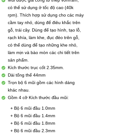
Mũi được gia công từ thép vonfram,
có thể sử dụng ở tốc độ cao (40k
rpm). Thích hợp sử dụng cho các máy
cầm tay nhỏ, dùng để điêu khắc trên
gỗ, trái cây. Dùng để tạo hình, tạo lỗ,
rạch khía, làm khe, đục đẻo trên gỗ,
có thể dùng để tạo những khe nhỏ,
làm mịn và bào mòn các chi tiết trên
sản phẩm.
Kích thước trục cốt 2.35mm.
Dài tổng thể 44mm
Trọn bộ 6 mũi gồm các hình dáng
khác nhau.
Gồm 4 cỡ Kích thước đầu mũi:
 Bộ 6 mũi đầu 1.0mm
 Bộ 6 mũi đầu 1.4mm
 Bộ 6 mũi đầu 1.8mm
 Bộ 6 mũi đầu 2.3mm