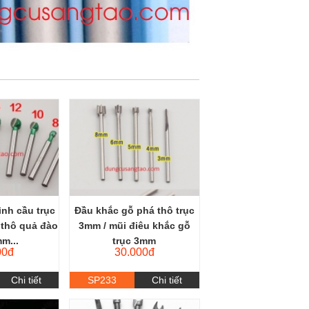
ình cầu trục
Đầu khắc gỗ phá thô trục
 thô quả đào
3mm / mũi điêu khắc gỗ
m...
trục 3mm
00đ
30.000đ
Chi tiết
SP233
Chi tiết