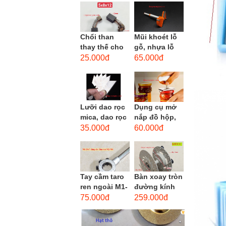
men xoắn
cao...
Chổi than
Mũi khoét lỗ
thay thế cho
gỗ, nhựa lỗ
động cơ, chổi
lớn D40mm-
25.000đ
65.000đ
than sửa
D60mm (Hole
motor máy
opener)
khoan,...
Lưỡi dao rọc
Dụng cụ mở
mica, dao rọc
nắp đồ hộp,
cáp hình
mở nắp lon
35.000đ
60.000đ
thang
thủy tinh
đường kính...
Tay cầm taro
Bàn xoay tròn
ren ngoài M1-
đường kính
M1.8 (mã
22cm bằng
75.000đ
259.000đ
16x5) / Tay
sắt
vặn Bàn ren