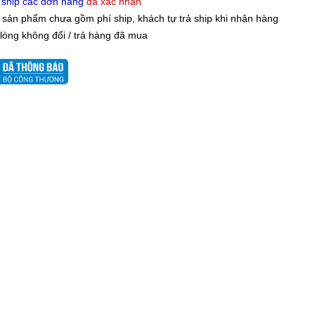
 ship các đơn hàng
đã xác nhận
 sản phẩm chưa gồm phí ship, khách tự trả ship khi nhận hàng
 lòng không đổi / trả hàng đã mua
+
+
+
+