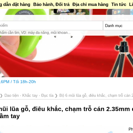
 dẫn đặt hàng
Bảo hành, Đổi trả
Địa chỉ mua hàng
Tin tức
L
hẩm cần tìm, VD: máy đa năng, mũi khoan...
❯
Dao tiện - Khắc tay - Đục tỉa
❯
Bộ 6 mũi lũa gỗ, điêu khắc, chạm trỗ cá
mũi lũa gỗ, điêu khắc, chạm trỗ cán 2.35m
cầm tay
Ph