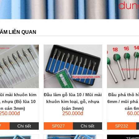
ẨM LIÊN QUAN
ũi mài khuôn kim
Đầu làm gỗ lũa 10 / Mũi mài
Đầu phá thô h
ỗ, nhựa (Bộ lũa 10
khuôn kim loại, gỗ, nhựa
6mm / mũi phá
n cán 3mm)
(cán 3mm)
cán 6m
250.000đ
250.000đ
60.0
7
Chi tiết
SP027
Chi tiết
SP232