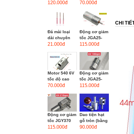
phẳng - độ
dùng cho mũi
120.000đ
70.000đ
hạt: thô #46
taro từ M1-
M12
CHI TI
Đá mài loại
Động cơ giảm
dài chuyên
tốc JGA25-
dùng mài
370 3-12 VDC.
21.000đ
115.000đ
khuôn kim
Motor hộp số
loại, đá mài
mini JGA25-
cạnh,...
370...
Motor 540 6V
Động cơ giảm
tốc độ cao
tốc JGA25-
20.000 vòng/
310 6-12 VDC.
70.000đ
115.000đ
phút, high
Motor hộp số
torque
mini JGA25-
310
Động cơ giảm
Dao tiện hạt
tốc JGY370
gỗ tròn (bằng
DC bánh răng
thép trắng)
115.000đ
90.000đ
tự khóa mô-
trục 8mm