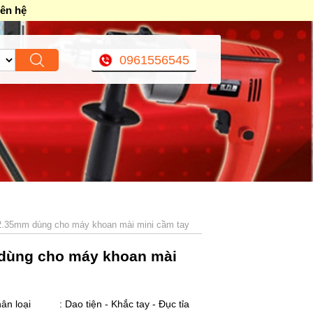
iên hệ
0961556545
n 2.35mm dùng cho máy khoan mài mini cầm tay
m dùng cho máy khoan mài
ân loại
: Dao tiện - Khắc tay - Đục tỉa