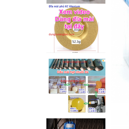
M2-M6 (mã...