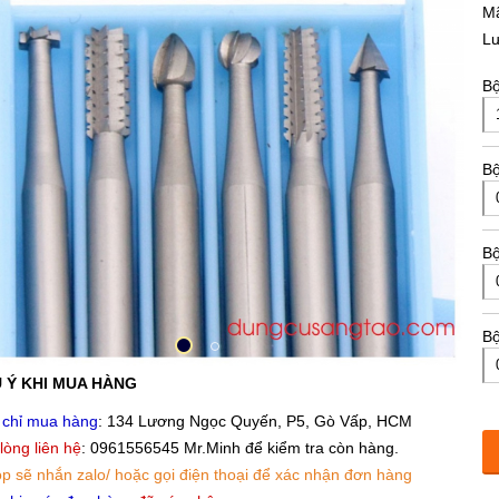
M
L
Bộ
Bộ
Bộ
Bộ
 Ý KHI MUA HÀNG
 chỉ mua hàng
: 134 Lương Ngọc Quyến, P5, Gò Vấp, HCM
 lòng liên hệ
: 0961556545 Mr.Minh để kiểm tra còn hàng.
p sẽ nhắn zalo/ hoặc gọi điện thoại để xác nhận đơn hàng