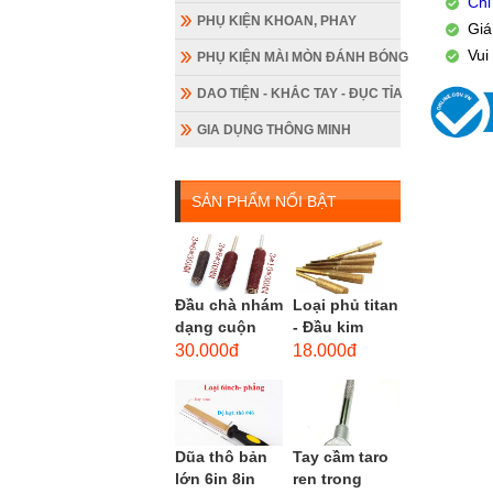
Chỉ
PHỤ KIỆN KHOAN, PHAY
Giá
Vui
PHỤ KIỆN MÀI MÒN ĐÁNH BÓNG
DAO TIỆN - KHẮC TAY - ĐỤC TỈA
GIA DỤNG THÔNG MINH
SẢN PHẨM NỔI BẬT
Đầu chà nhám
Loại phủ titan
dạng cuộn
- Đầu kim
loại dài gắn
cương hình
30.000đ
18.000đ
máy khoan,
trụ loại dài
cốt 3mm
(mũi mài...
đầu...
Dũa thô bản
Tay cầm taro
lớn 6in 8in
ren trong