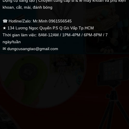
Dụng cụ sáng tạo | Chuyên cung cấp sỉ & lẻ máy khoan và phụ kiện
khoan, cắt, mài, đánh bóng
☎ Hotline/Zalo: Mr.Minh 0961556545
★ 134 Lương Ngọc Quyến P.5 Q.Gò Vấp Tp.HCM
Thời gian làm việc: 8AM-12AM / 1PM-4PM / 6PM-8PM / 7
ngày/tuần
✉ dungcusangtao@gmail.com