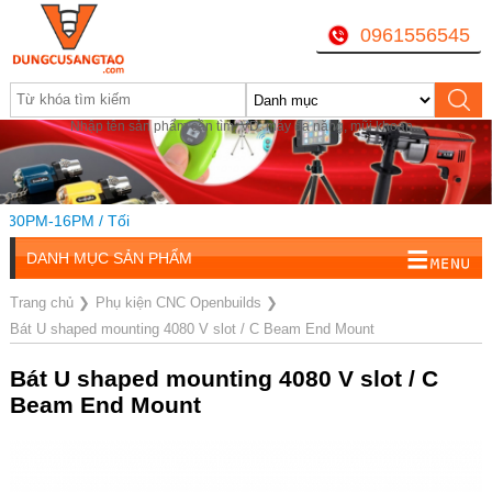
0961556545
Nhập tên sản phẩm cần tìm, VD: máy đa năng, mũi khoan...
30PM-16PM / Tối
DANH MỤC SẢN PHẨM
Trang chủ
❯
Phụ kiện CNC Openbuilds
❯
Bát U shaped mounting 4080 V slot / C Beam End Mount
Bát U shaped mounting 4080 V slot / C
Beam End Mount