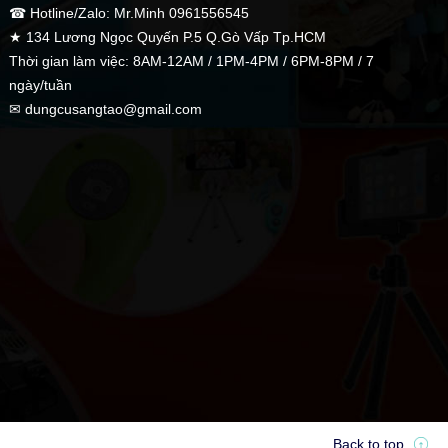
☎ Hotline/Zalo: Mr.Minh 0961556545
★ 134 Lương Ngọc Quyến P.5 Q.Gò Vấp Tp.HCM
Thời gian làm việc: 8AM-12AM / 1PM-4PM / 6PM-8PM / 7
ngày/tuần
✉ dungcusangtao@gmail.com
Back to top