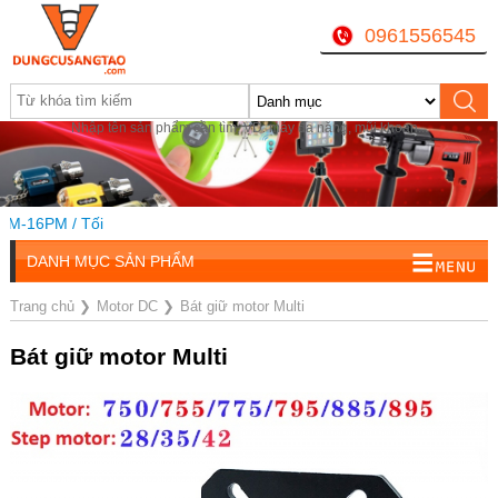
0961556545
Nhập tên sản phẩm cần tìm, VD: máy đa năng, mũi khoan...
-16PM / Tối
DANH MỤC SẢN PHẨM
Trang chủ
❯
Motor DC
❯
Bát giữ motor Multi
Bát giữ motor Multi