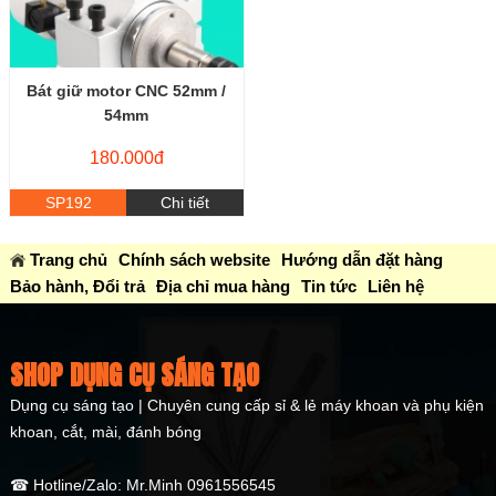
Bát giữ motor CNC 52mm /
54mm
180.000đ
SP192
Chi tiết
Trang chủ
Chính sách website
Hướng dẫn đặt hàng
Bảo hành, Đổi trả
Địa chỉ mua hàng
Tin tức
Liên hệ
SHOP DỤNG CỤ SÁNG TẠO
Dụng cụ sáng tạo | Chuyên cung cấp sỉ & lẻ máy khoan và phụ kiện
khoan, cắt, mài, đánh bóng
☎ Hotline/Zalo: Mr.Minh 0961556545