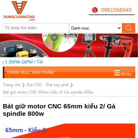
0961556545
Nhập tên sản phẩm cần tìm, VD: máy đa năng, mũi khoan...
 1:30PM-16PM / Tối
DANH MỤC SẢN PHẨM
Trang chủ
❯
Bát CNC - Bát kẹp phôi
❯
Bát giữ motor CNC 65mm kiểu 2/ Gá spindle 800w
Bát giữ motor CNC 65mm kiểu 2/ Gá
spindle 800w