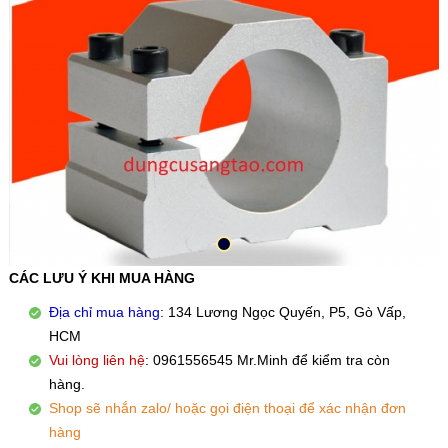
CÁC LƯU Ý KHI MUA HÀNG
Địa chỉ mua hàng
: 134 Lương Ngọc Quyến, P5, Gò Vấp,
HCM
Vui lòng liên hệ
: 0961556545 Mr.Minh để kiểm tra còn
hàng.
Shop sẽ nhắn zalo/ hoặc gọi điện thoại để xác nhận đơn
hàng