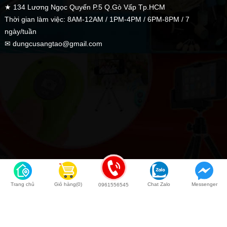
★ 134 Lương Ngọc Quyến P.5 Q.Gò Vấp Tp.HCM
Thời gian làm việc: 8AM-12AM / 1PM-4PM / 6PM-8PM / 7
ngày/tuần
✉ dungcusangtao@gmail.com
Trang chủ
Giỏ hàng(0)
Chat Zalo
Messenger
0961556545
Back to top
COPYRIGHT © 2020 Dụng Cụ Sáng Tạo | Kingweb.vn